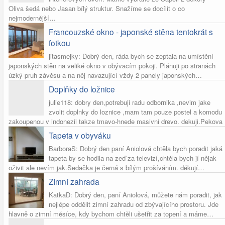
Oliva šedá nebo Jasan bílý struktur. Snažíme se docílit o co
nejmodernější…
Francouzské okno - japonské stěna tentokrát s
fotkou
jitasmejky: Dobrý den, ráda bych se zeptala na umístění
japonských stěn na veliké okno v obývacím pokoji. Plánuji po stranách
úzký pruh závěsu a na něj navazující vždy 2 panely japonských…
Doplňky do ložnice
julie118: dobry den,potrebuji radu odbornika ,nevim jake
zvolit doplnky do loznice ,mam tam pouze postel a komodu
zakoupenou v indonezii takze tmavo-hnede masivni drevo. dekuji.Pekova
Tapeta v obyváku
BarboraS: Dobrý den paní Aniolová chtěla bych poradit jaká
tapeta by se hodila na zeď za televizí,chtěla bych jí nějak
oživit ale nevím jak.Sedačka je černá s bílým prošíváním. děkují…
Zimní zahrada
KatkaD: Dobrý den, paní Aniolová, můžete nám poradit, jak
nejlépe oddělit zimní zahradu od zbývajícího prostoru. Jde
hlavně o zimní měsíce, kdy bychom chtěli ušetřit za topení a máme…