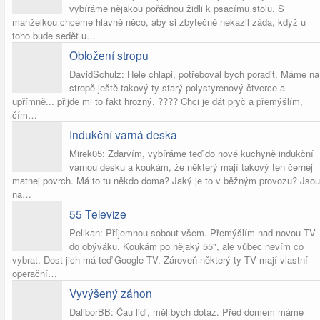
vybíráme nějakou pořádnou židli k psacímu stolu. S
manželkou chceme hlavně něco, aby si zbytečně nekazil záda, když u
toho bude sedět u…
Obložení stropu
DavidSchulz: Hele chlapi, potřeboval bych poradit. Máme na
stropě ještě takový ty starý polystyrenový čtverce a
upřímně... přijde mi to fakt hrozný. ???? Chci je dát pryč a přemýšlím,
čím…
Indukční varná deska
Mirek05: Zdarvím, vybíráme teď do nové kuchyně indukční
varnou desku a koukám, že některý mají takový ten černej
matnej povrch. Má to tu někdo doma? Jaký je to v běžným provozu? Jsou
na…
55 Televize
Pelikan: Příjemnou sobout všem. Přemýšlím nad novou TV
do obýváku. Koukám po nějaký 55", ale vůbec nevím co
vybrat. Dost jich má teď Google TV. Zároveň některý ty TV mají vlastní
operační…
Vyvýšený záhon
DaliborBB: Čau lidi, měl bych dotaz. Před domem máme