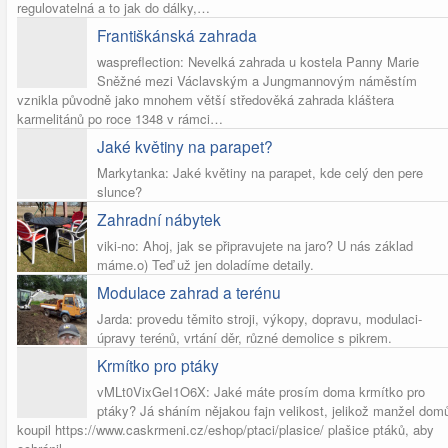
regulovatelná a to jak do dálky,…
Františkánská zahrada
waspreflection: Nevelká zahrada u kostela Panny Marie
Sněžné mezi Václavským a Jungmannovým náměstím
vznikla původně jako mnohem větší středověká zahrada kláštera
karmelitánů po roce 1348 v rámci…
Jaké květiny na parapet?
Markytanka: Jaké květiny na parapet, kde celý den pere
slunce?
Zahradní nábytek
viki-no: Ahoj, jak se připravujete na jaro? U nás základ
máme.o) Teď už jen doladíme detaily.
Modulace zahrad a terénu
Jarda: provedu těmito stroji, výkopy, dopravu, modulaci-
úpravy terénů, vrtání děr, různé demolice s pikrem.
Krmítko pro ptáky
vMLt0VixGeI1O6X: Jaké máte prosím doma krmítko pro
ptáky? Já sháním nějakou fajn velikost, jelikož manžel dom
koupil https://www.caskrmeni.cz/eshop/ptaci/plasice/ plašice ptáků, aby