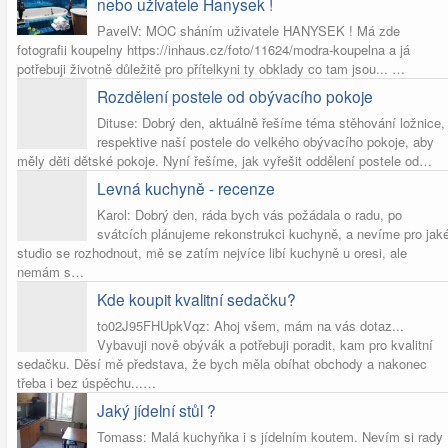
nebo uživatele Hanysek !
PavelV: MOC sháním uživatele HANYSEK ! Má zde
fotografii koupelny https://inhaus.cz/foto/11624/modra-koupelna a já
potřebuji životně důležitě pro přítelkyni ty obklady co tam jsou... …
Rozdělení postele od obývacího pokoje
Dituse: Dobrý den, aktuálně řešíme téma stěhování ložnice,
respektive naší postele do velkého obývacího pokoje, aby
měly děti dětské pokoje. Nyní řešíme, jak vyřešit oddělení postele od…
Levná kuchyně - recenze
Karol: Dobrý den, ráda bych vás požádala o radu, po
svátcích plánujeme rekonstrukci kuchyně, a nevíme pro jak
studio se rozhodnout, mě se zatím nejvíce libí kuchyně u oresi, ale
nemám s…
Kde koupit kvalitní sedačku?
to02J95FHUpkVqz: Ahoj všem, mám na vás dotaz...
Vybavuji nově obývák a potřebuji poradit, kam pro kvalitní
sedačku. Děsí mě představa, že bych měla obíhat obchody a nakonec
třeba i bez úspěchu...…
Jaký jídelní stůl ?
Tomass: Malá kuchyňka i s jídelním koutem. Nevím si rady