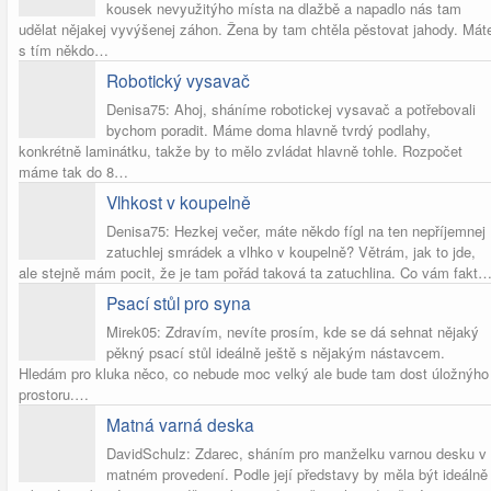
kousek nevyužitýho místa na dlažbě a napadlo nás tam
udělat nějakej vyvýšenej záhon. Žena by tam chtěla pěstovat jahody. Mát
s tím někdo…
Robotický vysavač
Denisa75: Ahoj, sháníme robotickej vysavač a potřebovali
bychom poradit. Máme doma hlavně tvrdý podlahy,
konkrétně laminátku, takže by to mělo zvládat hlavně tohle. Rozpočet
máme tak do 8…
Vlhkost v koupelně
Denisa75: Hezkej večer, máte někdo fígl na ten nepříjemnej
zatuchlej smrádek a vlhko v koupelně? Větrám, jak to jde,
ale stejně mám pocit, že je tam pořád taková ta zatuchlina. Co vám fakt
Psací stůl pro syna
Mirek05: Zdravím, nevíte prosím, kde se dá sehnat nějaký
pěkný psací stůl ideálně ještě s nějakým nástavcem.
Hledám pro kluka něco, co nebude moc velký ale bude tam dost úložnýho
prostoru.…
Matná varná deska
DavidSchulz: Zdarec, sháním pro manželku varnou desku v
matném provedení. Podle její představy by měla být ideálně