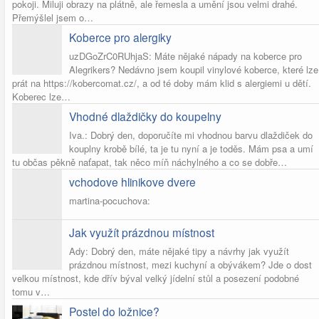
pokoji. Miluji obrazy na plátně, ale řemesla a umění jsou velmi drahé.
Přemýšlel jsem o…
Koberce pro alergiky
uzDGoZrC0RUhjaS: Máte nějaké nápady na koberce pro
Alegrikers? Nedávno jsem koupil vinylové koberce, které lze
prát na https://kobercomat.cz/, a od té doby mám klid s alergiemi u dětí.
Koberec lze…
Vhodné dlaždičky do koupelny
Iva.: Dobrý den, doporučíte mi vhodnou barvu dlaždiček do
kouplny krobě bílé, ta je tu nyní a je toděs. Mám psa a umí
tu občas pěkně naťapat, tak něco míň náchylného a co se dobře…
vchodove hlinikove dvere
martina-pocuchova:
Jak využít prázdnou místnost
Ady: Dobrý den, máte nějaké tipy a návrhy jak využít
prázdnou místnost, mezi kuchyní a obývákem? Jde o dost
velkou místnost, kde dřív býval velký jídelní stůl a posezení podobné
tomu v…
Postel do ložnice?