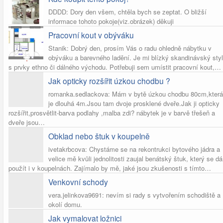
DDDD: Dory den všem, chtěla bych se zeptat. O bližší
informace tohoto pokoje(viz.obrázek) děkuji
Pracovní kout v obýváku
Stanik: Dobrý den, prosím Vás o radu ohledně nábytku v
obýváku a barevného ladění. Je mi blízký skandinávský styl
s prvky ethno či dálného východu. Potřebuji sem umístit pracovní kout,…
Jak opticky rozšířit úzkou chodbu ?
romanka.sedlackova: Mám v bytě úzkou chodbu 80cm,která
je dlouhá 4m.Jsou tam dvoje prosklené dveře.Jak ji opticky
rozšířit,prosvětlit-barva podlahy ,malba zdi? nábytek je v barvě třešeň a
dveře jsou…
Obklad nebo štuk v koupelně
ivetakrbcova: Chystáme se na rekontrukci bytového jádra a
velice mě kvůli jednolitosti zaujal benátský štuk, který se dá
použít i v koupelnách. Zajímalo by mě, jaké jsou zkušenosti s tímto…
Venkovní schody
vera.jelinkova9691: nevím si rady s vytvořením schodiště a
okolí domu.
Jak vymalovat ložnici