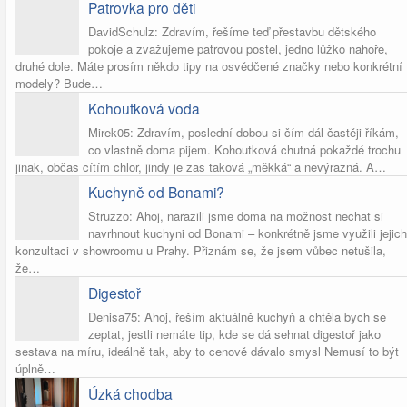
Patrovka pro děti
DavidSchulz: Zdravím, řešíme teď přestavbu dětského
pokoje a zvažujeme patrovou postel, jedno lůžko nahoře,
druhé dole. Máte prosím někdo tipy na osvědčené značky nebo konkrétní
modely? Bude…
Kohoutková voda
Mirek05: Zdravím, poslední dobou si čím dál častěji říkám,
co vlastně doma pijem. Kohoutková chutná pokaždé trochu
jinak, občas cítím chlor, jindy je zas taková „měkká“ a nevýrazná. A…
Kuchyně od Bonami?
Struzzo: Ahoj, narazili jsme doma na možnost nechat si
navrhnout kuchyni od Bonami – konkrétně jsme využili jejich
konzultaci v showroomu u Prahy. Přiznám se, že jsem vůbec netušila,
že…
Digestoř
Denisa75: Ahoj, řeším aktuálně kuchyň a chtěla bych se
zeptat, jestli nemáte tip, kde se dá sehnat digestoř jako
sestava na míru, ideálně tak, aby to cenově dávalo smysl Nemusí to být
úplně…
Úzká chodba