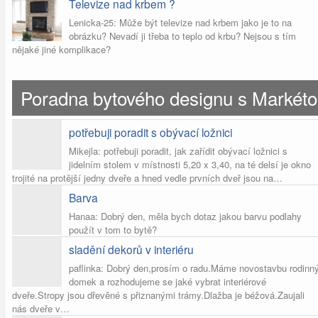
Televize nad krbem ?
Lenicka-25: Může být televize nad krbem jako je to na
obrázku? Nevadí ji třeba to teplo od krbu? Nejsou s tím
nějaké jiné komplikace?
Poradna bytového designu s Markét
potřebuji poradit s obývací ložnici
Mikejla: potřebuji poradit, jak zařídit obývací ložnici s
jidelním stolem v místnosti 5,20 x 3,40, na té delsí je okno
trojité na protější jedny dveře a hned vedle prvních dveř jsou na…
Barva
Hanaa: Dobrý den, měla bych dotaz jakou barvu podlahy
použít v tom to bytě?
sladění dekorů v interiéru
paflinka: Dobrý den,prosím o radu.Máme novostavbu rodinn
domek a rozhodujeme se jaké vybrat interiérové
dveře.Stropy jsou dřevěné s přiznanými trámy.Dlažba je béžová.Zaujali
nás dveře v…