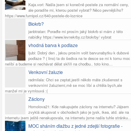
Kaja.vori: Našla jsem si konečně postele za normální ceny,
ale poradíte mi, kterou postel vybrat? Něco pevnějšího?
https://www.furnipol.cz/640-postele-do-loznice
Biokrb?
janbtratan: Poraďte mi prosím jaký biokrb si mám z této
nabídky https://www.levnekrby.cz/biokrby/ vybrat
vhodná barva k podlaze
ljubi: Dobrý den , jakou prosím volit barvunabytku k dubové
podlaze ? ( lino) ta do šediva na te desce se mi k tomu moc
nelíbí a budeme si nechávat dělat skříň na chodbu.. toto kino…
Venkovní žaluzie
radmilala: Chci se zeptat,jestli někdo máte zkušenost s
venkovními žaluziemi,mě se moc líbí a chtěla bych,ale
manžel mi je vymlouvá :(
Záclony
Homolova21: Kde nakupujete záclony na internetu? Jájsem
zvyklá akupovat v obchodech jako je jysk, ikea, atd. ale na
internetu jsem ještě nenakupovala, na internetu jsme našla tuhle stránku
MOC sháním dlažbu z jedné zdejší fotografie -