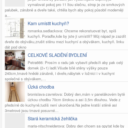
vymalovat pokoj pro 11 ltou slečnu, strop je ze smrkových
palubek, zárubně a dveře také, chtěla bych aby pokoj působil moderněji
a…
Kam umístit kuchyň?
romanka.sedlackova: Chceme rekonstuovat byt, spíš
kuchyň. Poraďte,kde by jste ji umístili? Můj nápad je zazdít
dveře do obýváku,zrušit stěnu mezi kuchyní a obývákem, kuchyň. linku
dát pod okno
CELKOVÉ SLADĚNÍ BYDLENÍ
Petra666: Prosím o radu jak vybavit předsíň aby pak celý
domek (2+1) ladil.Všude bílé stěny výšky pouze
240cm,tmavě hnědé zárubně, i dveře,nábytek v ložnici i v kuchyni
společné s obývákem,…
Úzká chodba
bronislava-zavrelova: Dobrý den,mám v panelákovém bytě
úzkou chodbu 70cm širokou a asi 3,5m dlouhou. Vede z
předsíně do kuchyně,tudíš není ukončená.Na jedne kratší stěně asi
3metrové jsou tmavé posuvné…
Stará keramická žehlička
maria-nitschneiderova: Dobry den chcem sa opytat kde by