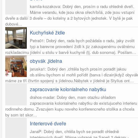
kamila-kozakova: Dobrý den, prosím o radu ohledně dveří.
Máme verandu, kde jsou okna ořech/bílá, zde jsou vstupní
dveře a další 3 dveře – do kotelny a 2 bytových jednotek. V bytě je pak
dubové…
Kuchyňské židle
Petra01: Dobrý den, rada bych požádala o radu, jaky zvolit
typ a barevne provedení židli k jiz zakoupenému oválnému
rozkladacimu jídelní u stolu v barvě kuchyně (tj. dub sonoma). Posilam…
obyvák ,jídelna
jaruska1: Dobrý den ,chtěla bych prosím poradit jakou
ob.stěnu bychom si mohli pořídit (barva i dizain)když obyvá
máme ze tří čtvrtin spojený s jídelnou.Nábytek v jídelně je Stylius ont…
zapracovanie kolonialneho nabytku
drahos-madar: Dobry den, mam otazku ohladom
zapracovania kolonialneho nabytku do existujuceho interieru
rodinneho domu. Zvazujem kupu noveho konferencneho stolika a chcela
by som ist skor…
Interierové dveře
JanaP: Dobrý den, chtěla bych se poradit ohledně
interiérových dveří. Máme vybrané ze Sapeli 2 dekory -