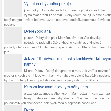
Výmalba obývacího pokoje
jitasmejky: Dobrý den,rada bych vas poprosila o radu,jak
vymalovat stěnu za televizí v obývacím pokoji. Máme světl
šedý nábytek,světle béžovou az smetanovou sedačku,dubovou dřevěnou
podlahu…
Dveře+podlaha
jsimek: Dobrý den paní Markéto, tímto si Vás dovoluji
požádat o radu při výběru vhodné kombinace vinylové
podlady Gerflor a dveří CPL laminát Sapeli - viz. foto. Kterou kombinací b
jste…
Jak zařídit obývací místnost s kachlovými krbovým
kamny
Milena Dukov: Dobrý den,prosím o radu ,jak zařídit obývací
prostor s kachlovými krbovými kamny v lahvově zelené barvě.Na podlahu
bychom chtěli plovoucí podlahu,ale nevíme jaký odstín zvolit aby…
Kam za kvalitním a levným nábytkem
alexandra-adamova: Ahoj všem! Mám dotaz... Kam zajít za
levným, ale kvalitním nábytekem? Vůbec se mi nechce lítat
po jednotlivých obchodech, tak bych ráda o poprosila doporučení :)
Dveře