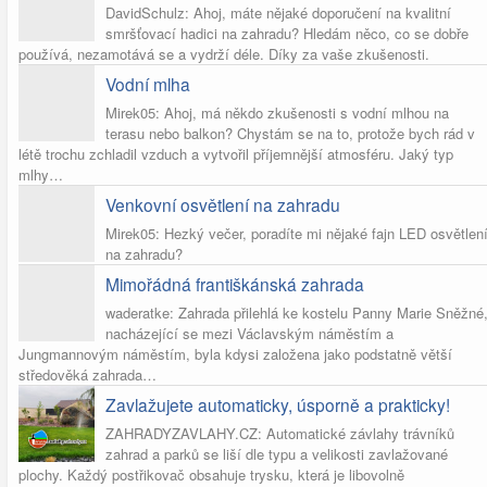
DavidSchulz: Ahoj, máte nějaké doporučení na kvalitní
smršťovací hadici na zahradu? Hledám něco, co se dobře
používá, nezamotává se a vydrží déle. Díky za vaše zkušenosti.
Vodní mlha
Mirek05: Ahoj, má někdo zkušenosti s vodní mlhou na
terasu nebo balkon? Chystám se na to, protože bych rád v
létě trochu zchladil vzduch a vytvořil příjemnější atmosféru. Jaký typ
mlhy…
Venkovní osvětlení na zahradu
Mirek05: Hezký večer, poradíte mi nějaké fajn LED osvětlen
na zahradu?
Mimořádná františkánská zahrada
waderatke: Zahrada přilehlá ke kostelu Panny Marie Sněžné
nacházející se mezi Václavským náměstím a
Jungmannovým náměstím, byla kdysi založena jako podstatně větší
středověká zahrada…
Zavlažujete automaticky, úsporně a prakticky!
ZAHRADYZAVLAHY.CZ: Automatické závlahy trávníků
zahrad a parků se liší dle typu a velikosti zavlažované
plochy. Každý postřikovač obsahuje trysku, která je libovolně