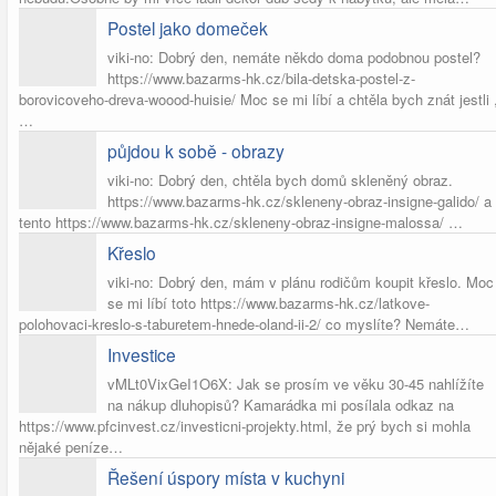
Postel jako domeček
viki-no: Dobrý den, nemáte někdo doma podobnou postel?
https://www.bazarms-hk.cz/bila-detska-postel-z-
borovicoveho-dreva-woood-huisie/ Moc se mi líbí a chtěla bych znát jestli 
…
půjdou k sobě - obrazy
viki-no: Dobrý den, chtěla bych domů skleněný obraz.
https://www.bazarms-hk.cz/skleneny-obraz-insigne-galido/ a
tento https://www.bazarms-hk.cz/skleneny-obraz-insigne-malossa/ …
Křeslo
viki-no: Dobrý den, mám v plánu rodičům koupit křeslo. Moc
se mi líbí toto https://www.bazarms-hk.cz/latkove-
polohovaci-kreslo-s-taburetem-hnede-oland-ii-2/ co myslíte? Nemáte…
Investice
vMLt0VixGeI1O6X: Jak se prosím ve věku 30-45 nahlížíte
na nákup dluhopisů? Kamarádka mi posílala odkaz na
https://www.pfcinvest.cz/investicni-projekty.html, že prý bych si mohla
nějaké peníze…
Řešení úspory místa v kuchyni