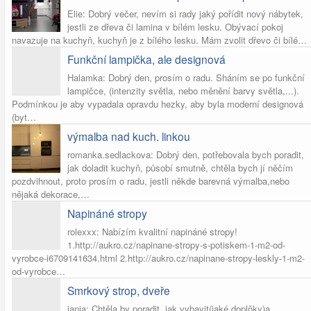
Elie: Dobrý večer, nevím si rady jaký pořídit nový nábytek,
jestli ze dřeva či lamina v bílém lesku. Obývací pokoj
navazuje na kuchyň, kuchyň je z bílého lesku. Mám zvolit dřevo či bílé…
Funkční lampička, ale designová
Halamka: Dobrý den, prosím o radu. Sháním se po funkční
lampičce, (intenzity světla, nebo měnění barvy světla,...).
Podmínkou je aby vypadala opravdu hezky, aby byla moderní designová
(byt…
výmalba nad kuch. linkou
romanka.sedlackova: Dobrý den, potřebovala bych poradit,
jak doladit kuchyň, působí smutně, chtěla bych jí něčím
pozdvihnout, proto prosím o radu, jestli někde barevná výmalba,nebo
nějaká dekorace,…
Napináné stropy
rolexxx: Nabízím kvalitní napináné stropy!
1.http://aukro.cz/napinane-stropy-s-potiskem-1-m2-od-
vyrobce-i6709141634.html 2.http://aukro.cz/napinane-stropy-leskly-1-m2-
od-vyrobce…
Smrkový strop, dveře
janja: Chtěla by poradit, jak vybavit(jaké doplňky)a