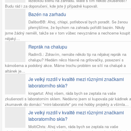
lezeckou stěnu na zahradu. Máte s tím někdo zkušenost?
Budu rád i za doporučení, kde jste ji případně kupovali.
Bazén na zarhadu
DaliborBB: Ahoj, chlapi, potřeboval bych poradit. Se ženou
přemýšlíme, že bychom na zahradu pořídili bazén. Nikdy
jsme žádný neměli, takže se v tom vůbec nevyznáme a nechceme koupit
nějaký…
Reprák na chalupu
RadimS.: Zdravím, nemáte někdo tip na nějakej reprák na
chalupu? Hledám něco hlavně na grilovačky, posezení s
kámošema a podobný akce. Máme trochu problém se sítí na chalupě a
altánek je…
Je velký rozdíl v kvalitě mezi různými značkami
laboratorního skla?
kingartut: Ahoj všem, ráda bych se zeptala na vaše
zkušenosti s laboratorním sklem. Nedávno jsem si kupovala pár kádinek 
zkumavek do domácí "mini-laboratoře" pro mé hobby projekty a všimla…
Je velký rozdíl v kvalitě mezi různými značkami
laboratorního skla?
MoltiChris: Ahoj všem, ráda bych se zeptala na vaše