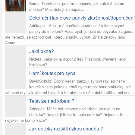
Boma: Dobrý den, prosím o nápady, jak zútulnit úzkou
chodbu? Moc děkuji za nápady.
Dekorační lamelové panely zkušenost/doporučení
Adrikapoli: Ahoj, máte někdo zkušenosti s lamelovými
panely do interiéru? Ráda bych je dala do obýváku za gauč,
ale nemůžu se rozhodnout, kterou značku vybrat. Znáte značky jako
Acara,…
Jaká okna?
Nikleta: Jaká okna doporučíte? Plastová, dřevěná nebo
hliníková?
Herní koutek pro syna
DavidSchulz: Dobrý večer, zařizuji synovi (12 let) herní
koutek v jeho pokoji a chtěl bych to pojmout prakticky, ale
zároveň stylově. Jde mi hlavně o to, aby se v něm dobře cítil a měl dost
Televize nad krbem ?
Adaopez: Může být televize nad krbem jako je to na
obrázku? Nevadí ji třeba to teplo od krbu? Nejsou s tím
nějaké jiné komplikace?
Jak opticky rozšířit úzkou chodbu ?