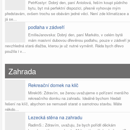
PetrKostyr: Dobrý den, paní Aniolová, řeším koupi půdního
bytu, byt má perfektní dispozici, přesně vyhovuje mým
představám, ovšem trochu se obávám jedné věci. Není zde klimatizace a
já se…
podlaha v zádveří
EmilieJanovska: Dobrý den, paní Markéto, v celém bytě
mám masivní dubovou dřevěnou podlahu, pouze v zádveří j
nevzhledná stará dlažba, kterou je už nutné vyměnit. Ráda bych dřevo
použila i v…
Zahrada
Rekreační domek na klíč
Mirek05: Zdravím, se ženou uvažujeme o pořízení menšího
rekreačního domku na zahradu. Ideálně bychom hledali
řešení na klíč, abychom se nemuseli starat o samotnou stavbu. Máte
někdo…
Lezecká stěna na zahradu
RadimS.: Zdravím, uvažuju, že bych pořídil děckám