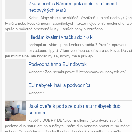
Zkušenosti s Národní pokladnicí a mincemi
neobvyklých tvarů
Kohin: Moje sbírka se skládá převážně z mincí neobvyklých
tvarů a nebo kousků něčím specifických, takže nejde o nic uceleného, ale
spíše o početně omezené kusy, kterých nebylo vyraženo…
Hledám kvalitní vrtačku do 10 k
ondrapikar: Máte tip na kvalitní vrtačku? Prosím opravdu
osvědčené tipy :) Vrtání většinou do dřeva a do kovu. Do zdi
jen minimálně, ale hodilo by se, kdyby měla příklep.
Podvodná firma EU-nábytek
wandam: Zde nenakupovat!!! https://www.eu-nabytek.cz/
EU nabytek lháři a podvodníci
wandam:
Jaké dveře k podlaze dub natur nábytek dub
sonoma
kvet41: DOBRÝ DEN,řeším dilema, jaké dveře zvolit k
podlaze dub natur lamino a nábytek mám dub sonoma,prozatím ho měnit
nebudu.Osobně by mi více ladil dekor dub šedý k nábytku, ale měla…