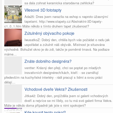
sa dala zohnat keramicka starodavna zehlicka?
Vliesové 3D fototapty
Ada25: Dnes jsem narazila na eshop s naproto úžasnýmí
tapetami. http://www.stapety.cz/Abstraktni-3D-tapety-
c1_0_1.htm Máte někdo s tímto druhem tapet zkušenost?
Zútulněný obývacího pokoje
IwusatkoZ: Dobrý den, chtěla bych vás požádat o radu jak
uspořádat a zútulnit náš obývák. Místnost je situována
východně. Bohužel okno je do zdi, takže je poměrně tmavá. Na podlaze
máme…
Znáte dobrého designéra?
ventter: Krásný den přeji, chci se poptat po mladých
inovativních designérech/kách, kteří: - se zaměřují
především na kuchyňské interiéry - rádi pracují s lidmi a svou práci
dělají…
Vchodové dveře Vekra? Zkušenosti
Jitka42: Dobrý den, projížděla jsem si galerii vchodových
dveří a nejvíce se mi líbily, co tu má své galerii firma Vekra.
Máte je někdo doma případně jak jste s nimi spokojeni?
Kde koupit tento pokoj?