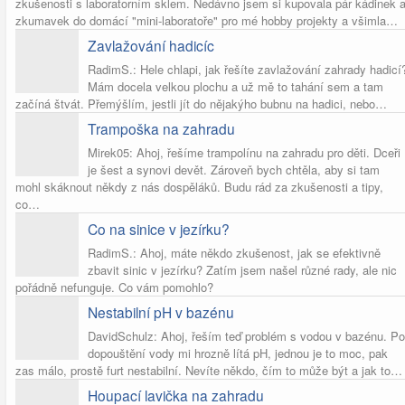
zkušenosti s laboratorním sklem. Nedávno jsem si kupovala pár kádinek 
zkumavek do domácí "mini-laboratoře" pro mé hobby projekty a všimla…
Zavlažování hadicíc
RadimS.: Hele chlapi, jak řešíte zavlažování zahrady hadicí
Mám docela velkou plochu a už mě to tahání sem a tam
začíná štvát. Přemýšlím, jestli jít do nějakýho bubnu na hadici, nebo…
Trampoška na zahradu
Mirek05: Ahoj, řešíme trampolínu na zahradu pro děti. Dceři
je šest a synovi devět. Zároveň bych chtěla, aby si tam
mohl skáknout někdy z nás dospěláků. Budu rád za zkušenosti a tipy,
co…
Co na sinice v jezírku?
RadimS.: Ahoj, máte někdo zkušenost, jak se efektivně
zbavit sinic v jezírku? Zatím jsem našel různé rady, ale nic
pořádně nefunguje. Co vám pomohlo?
Nestabilní pH v bazénu
DavidSchulz: Ahoj, řeším teď problém s vodou v bazénu. Po
dopouštění vody mi hrozně lítá pH, jednou je to moc, pak
zas málo, prostě furt nestabilní. Nevíte někdo, čím to může být a jak to…
Houpací lavička na zahradu