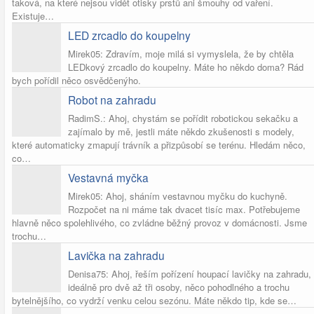
taková, na které nejsou vidět otisky prstů ani šmouhy od vaření.
Existuje…
LED zrcadlo do koupelny
Mirek05: Zdravím, moje milá si vymyslela, že by chtěla
LEDkový zrcadlo do koupelny. Máte ho někdo doma? Rád
bych pořídil něco osvědčenýho.
Robot na zahradu
RadimS.: Ahoj, chystám se pořídit robotickou sekačku a
zajímalo by mě, jestli máte někdo zkušenosti s modely,
které automaticky zmapují trávník a přizpůsobí se terénu. Hledám něco,
co…
Vestavná myčka
Mirek05: Ahoj, sháním vestavnou myčku do kuchyně.
Rozpočet na ni máme tak dvacet tisíc max. Potřebujeme
hlavně něco spolehlivého, co zvládne běžný provoz v domácnosti. Jsme
trochu…
Lavička na zahradu
Denisa75: Ahoj, řeším pořízení houpací lavičky na zahradu,
ideálně pro dvě až tři osoby, něco pohodlného a trochu
bytelnějšího, co vydrží venku celou sezónu. Máte někdo tip, kde se…