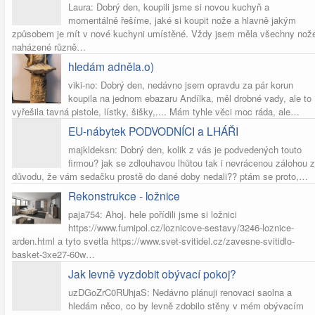
Laura: Dobrý den, koupili jsme si novou kuchyň a
momentálně řešíme, jaké si koupit nože a hlavně jakým
způsobem je mít v nové kuchyni umístěné. Vždy jsem měla všechny nož
naházené různě…
hledám adněla.o)
viki-no: Dobrý den, nedávno jsem opravdu za pár korun
koupila na jednom ebazaru Andílka, měl drobné vady, ale to
vyřešila tavná pistole, lístky, šišky,.... Mám tyhle věci moc ráda, ale…
EU-nábytek PODVODNÍCI a LHÁŘI
majkldeksn: Dobrý den, kolik z vás je podvedených touto
firmou? jak se zdlouhavou lhůtou tak i nevrácenou zálohou z
důvodu, že vám sedačku prostě do dané doby nedali?? ptám se proto,…
Rekonstrukce - ložnice
paja754: Ahoj. hele pořídili jsme si ložnici
https://www.furnipol.cz/loznicove-sestavy/3246-loznice-
arden.html a tyto svetla https://www.svet-svitidel.cz/zavesne-svitidlo-
basket-3xe27-60w…
Jak levně vyzdobit obývací pokoj?
uzDGoZrC0RUhjaS: Nedávno plánuji renovaci saolna a
hledám něco, co by levně zdobilo stěny v mém obývacím