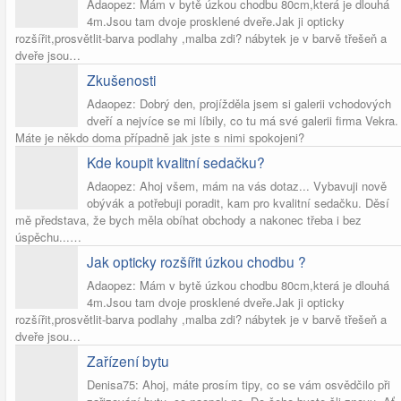
Adaopez: Mám v bytě úzkou chodbu 80cm,která je dlouhá
4m.Jsou tam dvoje prosklené dveře.Jak ji opticky
rozšířit,prosvětlit-barva podlahy ,malba zdi? nábytek je v barvě třešeň a
dveře jsou…
Zkušenosti
Adaopez: Dobrý den, projížděla jsem si galerii vchodových
dveří a nejvíce se mi líbily, co tu má své galerii firma Vekra.
Máte je někdo doma případně jak jste s nimi spokojeni?
Kde koupit kvalitní sedačku?
Adaopez: Ahoj všem, mám na vás dotaz... Vybavuji nově
obývák a potřebuji poradit, kam pro kvalitní sedačku. Děsí
mě představa, že bych měla obíhat obchody a nakonec třeba i bez
úspěchu...…
Jak opticky rozšířit úzkou chodbu ?
Adaopez: Mám v bytě úzkou chodbu 80cm,která je dlouhá
4m.Jsou tam dvoje prosklené dveře.Jak ji opticky
rozšířit,prosvětlit-barva podlahy ,malba zdi? nábytek je v barvě třešeň a
dveře jsou…
Zařízení bytu
Denisa75: Ahoj, máte prosím tipy, co se vám osvědčilo při