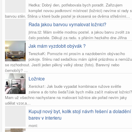
Hedka: Dobrý den, potřebovala bych poradit. Zařizujem
komplet novou podkrovní místnost (ložnici) nevíme si rady s
barvou stěn. Stěna u které bude postel je skosená se dvěma střešními…
Rada jakou barvou vymalovat ložnici?
jirina.t2: Mám světle modrou postel. a jakou barvu zvolit za
čelo postele. Děkuji za radu. s přáním hezkého dne Jiřina
Jak mám vyzdobit obývák ?
TerezkaK: Pomozte mi prosím a nazdobením obývacího
pokoje. Stěnu nad sedačkou mám úplně prázdnou a nemůžu
se rozhodnout. Jestli jeden pěkný velký obraz (foto). Barevný nebo
černobílý? …
Ložnice
Xenicka1: Jak bude vypadat kombinace ružove světle
zelene a do toho šeda?Jak bych měla začít malovat ložnici?
Mam už všechno nachystane na malovani ložnice ale pořad nevim jaky
udělat vzor,a…
Kupuji nový byt, kolik stojí návrh řešení a doladění
barev v interieru
moni: