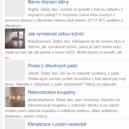
Barva obývací stěny
Argilla: Dobrý den, můžete mi poradit s barvou nábytku v
obývacím pokoji? V místnosti máme bílou kuchyň s
pracovní deskou v dřevěném dekoru (dub bahení 37717 AT), podlahu s
dřevěným…
Jak vymalovat úzkou ložnici
KlaraSysrova: Dobrý den, stěhujeme se do nového bytu a
řešíme, jak vymalovat ložnici, pokoj je totiž hodně úzký,
vejde se tam tak tak postel a menší skříň. Mohla byste mi poradit, jak
ho…
Postel z dřevěných palet
JitkaS: Dobrý den, líbí se mi nábytek vyrobený z palet.
Chtěla bych nechat vyrobit dvoulůžko v bíle barvě pro moji
dceru. Nemáte s nábytkem z palet zkušenosti? Děkuji za odpověď.
Rekonstrukce koupelny
janakulhankova: Dobrý den, paní Aniolová, chystám se
rekonstruovat koupelnu v rodinném domku a na vašich
stránku jsem objevila koupelnu s měděnou stěrkou. Mám podobnou
představu, ovšem známý…
Klimatizace v půdní vestavbě