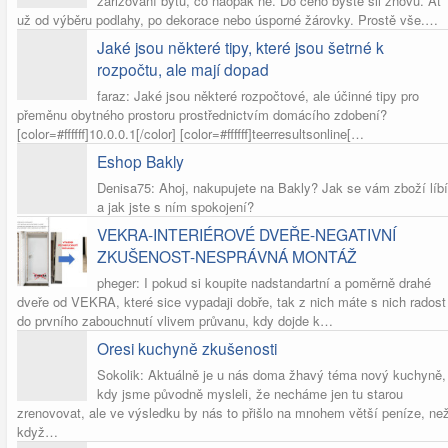
zařizování bytu, co naopak ne. Do čeho byste šli znovu. Ať
už od výběru podlahy, po dekorace nebo úsporné žárovky. Prostě vše.…
Jaké jsou některé tipy, které jsou šetrné k
rozpočtu, ale mají dopad
faraz: Jaké jsou některé rozpočtové, ale účinné tipy pro
přeměnu obytného prostoru prostřednictvím domácího zdobení?
[color=#ffffff]10.0.0.1[/color] [color=#ffffff]teerresultsonline[…
Eshop Bakly
Denisa75: Ahoj, nakupujete na Bakly? Jak se vám zboží líbí
a jak jste s ním spokojení?
VEKRA-INTERIÉROVÉ DVEŘE-NEGATIVNÍ
ZKUŠENOST-NESPRÁVNÁ MONTÁŽ
pheger: I pokud si koupite nadstandartní a poměrně drahé
dveře od VEKRA, které sice vypadaji dobře, tak z nich máte s nich radost
do prvního zabouchnutí vlivem průvanu, kdy dojde k…
Oresi kuchyně zkušenosti
Sokolik: Aktuálně je u nás doma žhavý téma nový kuchyně,
kdy jsme původně mysleli, že necháme jen tu starou
zrenovovat, ale ve výsledku by nás to přišlo na mnohem větší peníze, ne
když…