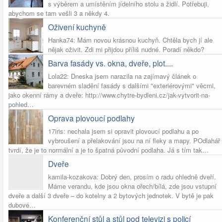
s výběrem a umístěním jídelního stolu a židlí. Potřebuji,
abychom se tam vešli 3 a někdy 4.
Oživení kuchyně
Hanka74: Mám novou krásnou kuchyň. Chtěla bych jí ale
nějak oživit. Zdi mi přijdou příliš nudné. Poradí někdo?
Barva fasády vs. okna, dveře, plot....
Lola22: Dneska jsem narazila na zajímavý článek o
barevném sladění fasády s dalšími "exteriérovými" věcmi,
jako okenní rámy a dveře: http://www.chytre-bydleni.cz/jak-vytvorit-na-
pohled…
Oprava plovoucí podlahy
17iris: nechala jsem si opravit plovoucí podlahu a po
vybroušení a přelakování jsou na ní fleky a mapy. POdlahář
tvrdí, že je to normální a je to špatná původní podlaha. Já s tím tak…
Dveře
kamila-kozakova: Dobrý den, prosím o radu ohledně dveří.
Máme verandu, kde jsou okna ořech/bílá, zde jsou vstupní
dveře a další 3 dveře – do kotelny a 2 bytových jednotek. V bytě je pak
dubové…
Konferenční stůl a stůl pod televizi s policí