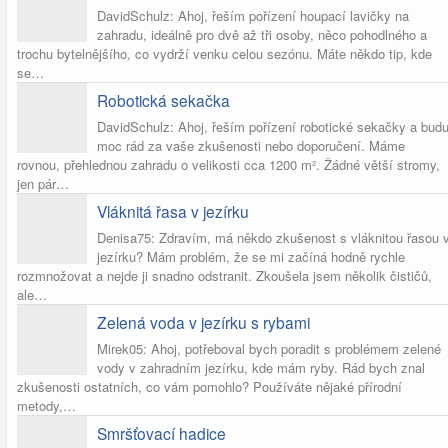
DavidSchulz: Ahoj, řeším pořízení houpací lavičky na
zahradu, ideálně pro dvě až tři osoby, něco pohodlného a
trochu bytelnějšího, co vydrží venku celou sezónu. Máte někdo tip, kde
se…
Robotická sekačka
DavidSchulz: Ahoj, řeším pořízení robotické sekačky a bud
moc rád za vaše zkušenosti nebo doporučení. Máme
rovnou, přehlednou zahradu o velikosti cca 1200 m². Žádné větší stromy,
jen pár…
Vláknitá řasa v jezírku
Denisa75: Zdravím, má někdo zkušenost s vláknitou řasou 
jezírku? Mám problém, že se mi začíná hodně rychle
rozmnožovat a nejde ji snadno odstranit. Zkoušela jsem několik čističů,
ale…
Zelená voda v jezírku s rybami
Mirek05: Ahoj, potřeboval bych poradit s problémem zelené
vody v zahradním jezírku, kde mám ryby. Rád bych znal
zkušenosti ostatních, co vám pomohlo? Používáte nějaké přírodní
metody,…
Smršťovací hadice