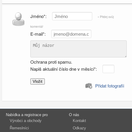
Jméno*:
• Přidej svůj
komentář
E-mail*:
Ochrana proti spamu.
Napiš aktuální číslo dne v měsíci*:
Přidat fotografii
Nabídka a registrace pro
O nás
Výrobci a obchody
Kontakt
Řemeslníci
Odkazy