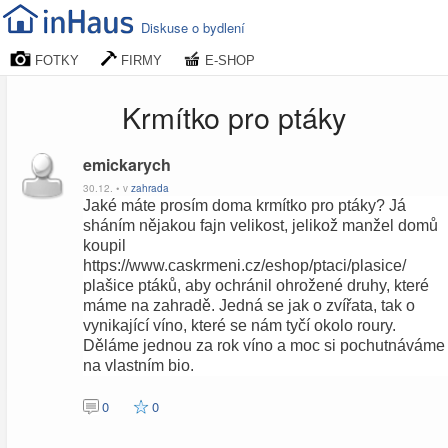
Diskuse o bydlení
FOTKY
FIRMY
E-SHOP
Krmítko pro ptáky
emickarych
30.12. • v
zahrada
Jaké máte prosím doma krmítko pro ptáky? Já
sháním nějakou fajn velikost, jelikož manžel domů
koupil
https://www.caskrmeni.cz/eshop/ptaci/plasice/
plašice ptáků, aby ochránil ohrožené druhy, které
máme na zahradě. Jedná se jak o zvířata, tak o
vynikající víno, které se nám tyčí okolo roury.
Děláme jednou za rok víno a moc si pochutnáváme
na vlastním bio.
0
0