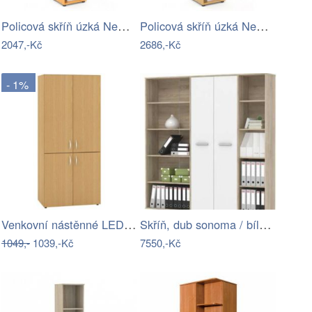
Policová skříň úzká New York-office…
Policová skříň úzká New York SC23-04-LZ
2047,-Kč
2686,-Kč
- 1%
Venkovní nástěnné LED světlo SAJUR Černá
Skříň, dub sonoma / bílá, Maurus NEW…
1049,-
1039,-Kč
7550,-Kč