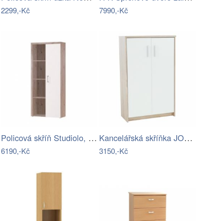
2299,-Kč
7990,-Kč
Policová skříň Studiolo, san marino /…
Kancelářská skříňka JOHAN NEW 13 Tempo…
6190,-Kč
3150,-Kč