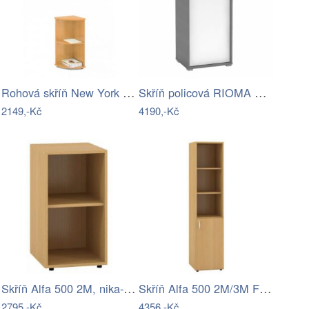
Rohová skříň New York OSC5-LZ
Skříň policová RIOMA TYP 10 Tempo…
2149,-Kč
4190,-Kč
Skříň Alfa 500 2M, nika-AF
Skříň Alfa 500 2M/3M FT dveře/nika-AF
2795,-Kč
4356,-Kč