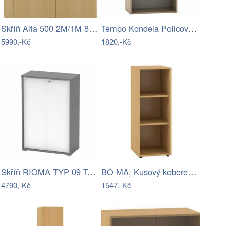
Skříň Alfa 500 2M/1M 80 FT dveře/nika-AF
Tempo Kondela Policová skříňka Tempo…
5990,-Kč
1820,-Kč
Skříň RIOMA TYP 09 Tempo Kondela
BO-MA, Kusový koberec Rabbit new 06…
4790,-Kč
1547,-Kč