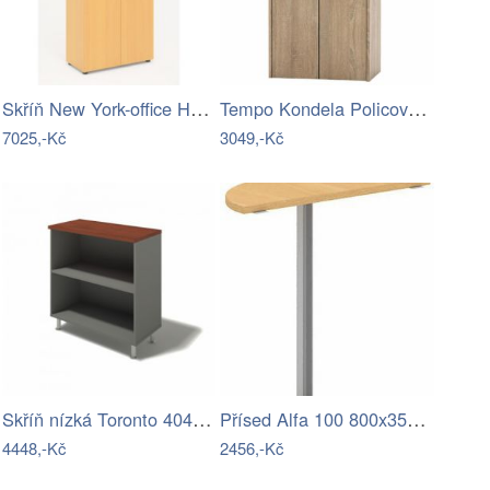
Skříň New York-office H1201-LZ
Tempo Kondela Policová skříň se zámkem…
7025,-Kč
3049,-Kč
Skříň nízká Toronto 404-LZ
Přísed Alfa 100 800x350-AF
4448,-Kč
2456,-Kč