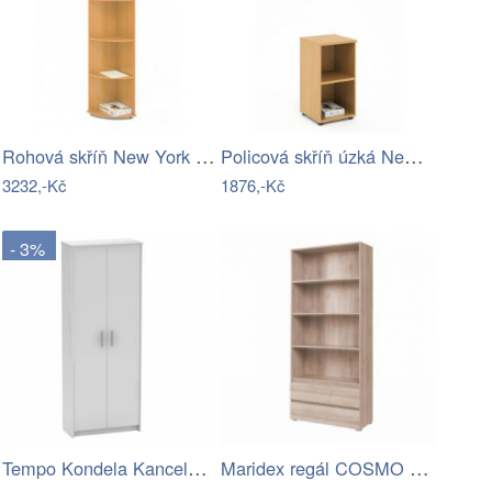
Rohová skříň New York OSC2-LZ
Policová skříň úzká New York-office…
3232,-Kč
1876,-Kč
- 3%
Tempo Kondela Kancelářská skříň Johan 2…
Maridex regál COSMO C03 barevné…