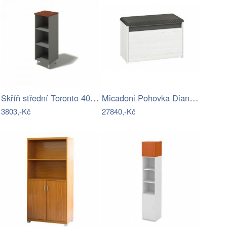
Skříň střední Toronto 408-LZ
Micadoni Pohovka Diana 214 cm
3803,-Kč
27840,-Kč