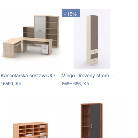
- 15%
Kancelářská sestava JOHAN NEW Tempo…
Vingo Dřevěný strom – držák na láhev –…
16590,-Kč
249,-
666,-Kč