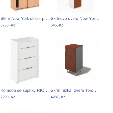
Skříň New York-office, posuvné dveře…
Skříňové dveře New York-jednokřídlé-LZ
8733,-Kč
545,-Kč
Komoda se šuplíky RIOMA TYP 22 Tempo…
Skříň nízká, dveře Toronto 402-LZ
7290,-Kč
4287,-Kč