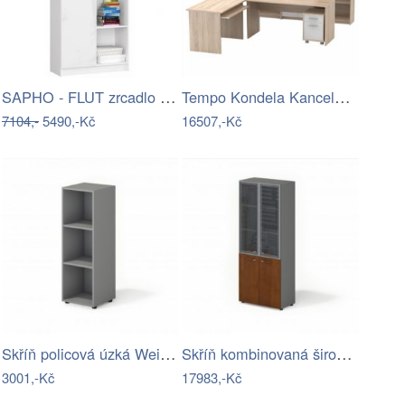
SAPHO - FLUT zrcadlo s LED podsvícením…
Tempo Kondela Kancelářská sestava JOHAN…
7104,-
5490,-Kč
16507,-Kč
Skříň policová úzká Weils 0301-LZ
Skříň kombinovaná široká Weils-LZ
3001,-Kč
17983,-Kč