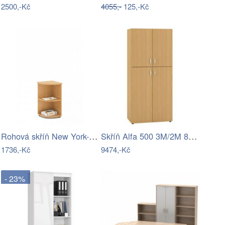
2500,-Kč
4055,-
125,-Kč
Rohová skříň New York-office H001-LZ
Skříň Alfa 500 3M/2M 80 FT dveře LTD/FT…
1736,-Kč
9474,-Kč
- 23%