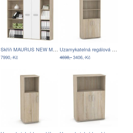
Skříň MAURUS NEW MA50 Tempo Kondela
Uzamykatelná regálová skříň S50D2 - DR
7990,-Kč
4698,-
3406,-Kč