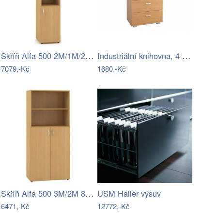
Skříň Alfa 500 2M/1M/2M 2x FT dveře…
Industriální knihovna, 4 police, černá…
7079,-Kč
1680,-Kč
Skříň Alfa 500 3M/2M 80 FT dveře LTD…
USM Haller výsuv
6471,-Kč
12772,-Kč