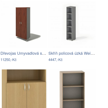
Dřevojas Umyvadlová skříňka DOOR SZD2…
Skříň policová úzká Weils 0501-LZ
11250,-Kč
4447,-Kč