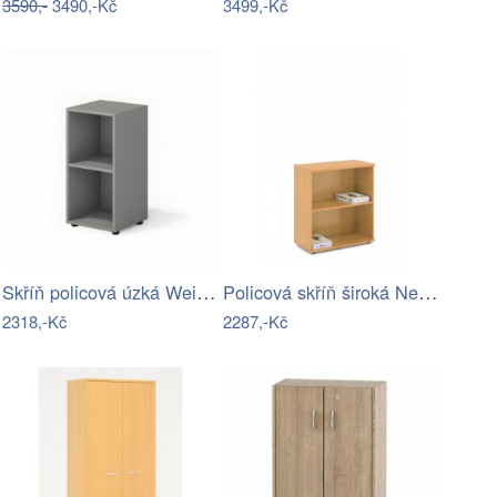
3590,-
3490,-Kč
3499,-Kč
Skříň policová úzká Weils 0201-LZ
Policová skříň široká New York SC53-LZ
2318,-Kč
2287,-Kč