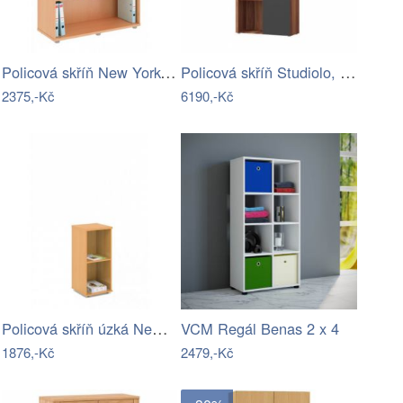
Policová skříň New York-office H163-LZ
Policová skříň Studiolo, švestka / šedý…
2375,-Kč
6190,-Kč
Policová skříň úzká New York SC53-04-LZ
VCM Regál Benas 2 x 4
1876,-Kč
2479,-Kč