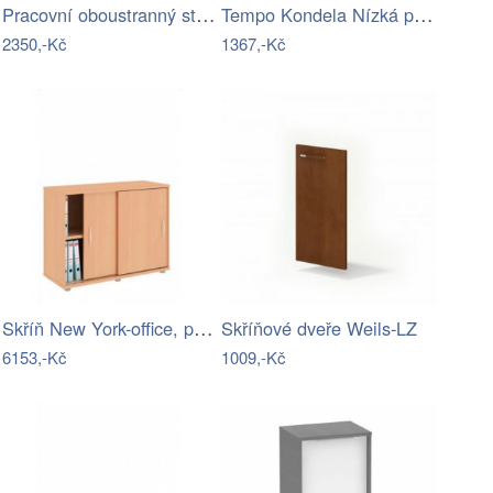
Pracovní oboustranný stůl JOHAN NEW 08…
Tempo Kondela Nízká policová skříňka…
2350,-Kč
1367,-Kč
Skříň New York-office, posuvné dveře…
Skříňové dveře Weils-LZ
6153,-Kč
1009,-Kč