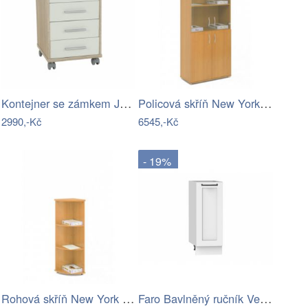
Kontejner se zámkem JOHAN NEW 12 Tempo…
Policová skříň New York SC24-LZ
2990,-Kč
6545,-Kč
- 19%
Rohová skříň New York OSC4-LZ
Faro Bavlněný ručník Vena 50x90 cm…