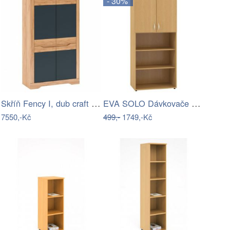
- 30%
Skříň Fency I, dub craft zlatý / grafit
EVA SOLO Dávkovače na mýdlo a tekutý…
7550,-Kč
499,-
1749,-Kč