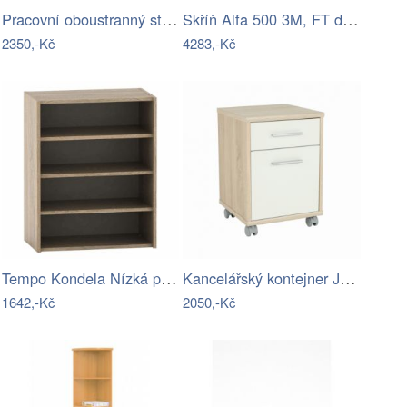
Pracovní oboustranný stůl JOHAN NEW 08…
Skříň Alfa 500 3M, FT dveře-AF
2350,-Kč
4283,-Kč
Tempo Kondela Nízká policová skříňka…
Kancelářský kontejner JOHAN NEW 07…
1642,-Kč
2050,-Kč