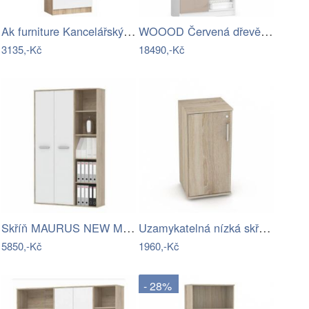
Ak furniture Kancelářský regál Rexa 60…
WOOOD Červená dřevěná skříň Meren 200 x…
3135,-Kč
18490,-Kč
Skříň MAURUS NEW MA52 Tempo Kondela
Uzamykatelná nízká skříňka 20D2 - DR
5850,-Kč
1960,-Kč
- 28%