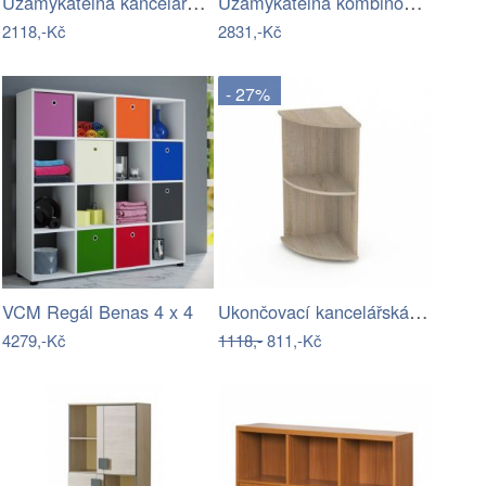
Uzamykatelná kancelářská skříňka 30D2 -…
Uzamykatelná kombinovaná skříň S30 D2 -…
2118,-Kč
2831,-Kč
- 27%
Ukončovací kancelářská skříňka R20- DR
VCM Regál Benas 4 x 4
4279,-Kč
1118,-
811,-Kč