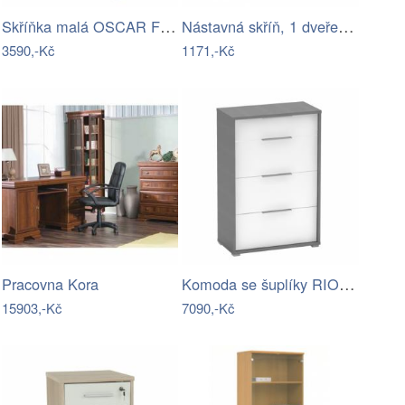
Skříňka malá OSCAR FP-C 03 Tempo Kondela
Nástavná skříň, 1 dveře - buk
3590,-Kč
1171,-Kč
Komoda se šuplíky RIOMA TYP 22 Tempo…
Pracovna Kora
15903,-Kč
7090,-Kč