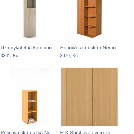
Uzamykatelná kombinovaná skříňka 50D3 -…
Rohová šatní skříň Nemo
3261,-Kč
8070,-Kč
Policová skříň úzká New York SC43-04-LZ
H K Sprchové dveře zalamovací SPACE…