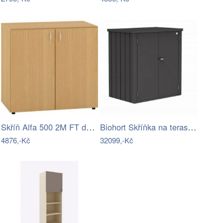
Skříň Alfa 500 2M FT dveře LTD 80 půda…
Biohort Skříňka na terasu BIOHORT Romeo…
4876,-Kč
32099,-Kč