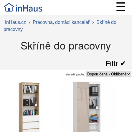
☰
InHaus.cz
›
Pracovna, domácí kancelář
›
Skříně do
pracovny
Skříně do pracovny
Filtr ✔︎
Seřadit podle: