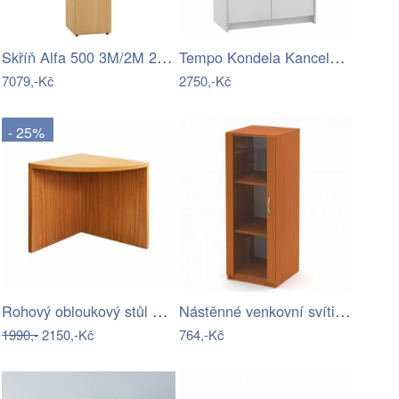
Skříň Alfa 500 3M/2M 2x FT dveře LTD-AF
Tempo Kondela Kancelářská skříňka Johan…
7079,-Kč
2750,-Kč
- 25%
Rohový obloukový stůl OSCAR T05 Tempo…
Nástěnné venkovní svítidlo WALL LIGHT -…
1990,-
2150,-Kč
764,-Kč