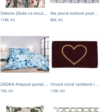
Dekoria Závěs na kroužcích, růžovo-šedá…
4ks pevné korkové prostírání s modrými…
1746,-Kč
864,-Kč
DADKA Krepové povlečení Milaya modré…
Vínová ručně vyrobená rohožka z…
746,-Kč
1196,-Kč