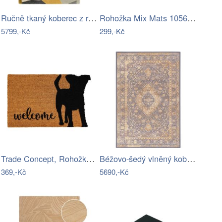
Ručně tkaný koberec z recyklovaných…
Rohožka Mix Mats 105686 Cocos
5799,-Kč
299,-Kč
Trade Concept, Rohožka Kokos Welcome…
Béžovo-šedý vlněný koberec 100x180 cm…
369,-Kč
5690,-Kč