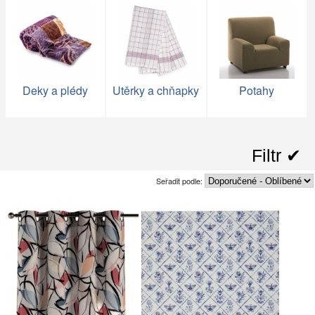
Deky a plédy
Utěrky a chňapky
Potahy
Filtr ✔︎
Seřadit podle: