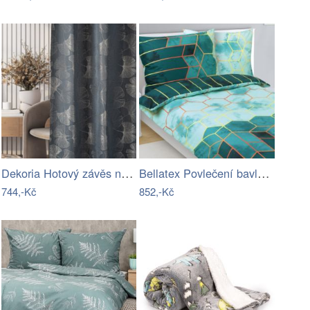
Dekoria Hotový závěs na řasicí pásku…
Bellatex Povlečení bavlněné 140x200,…
744,-Kč
852,-Kč