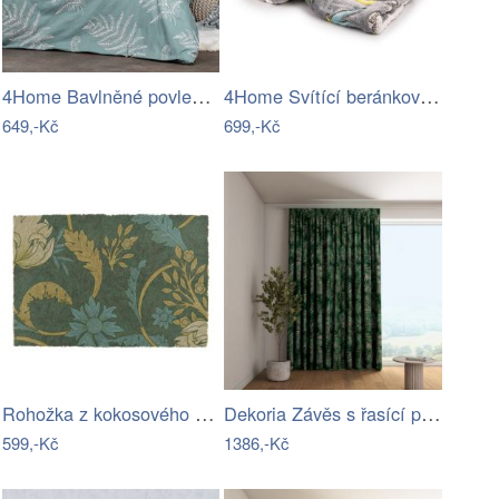
4Home Bavlněné povlečení Fern, 140 x…
4Home Svítící beránková deka Dino, 150…
649,-Kč
699,-Kč
Rohožka z kokosového vlákna 40x60 cm…
Dekoria Závěs s řasící páskou,…
599,-Kč
1386,-Kč