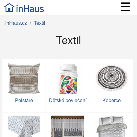
☰
InHaus.cz
›
Textil
Textil
Polštáře
Dětské povlečení
Koberce