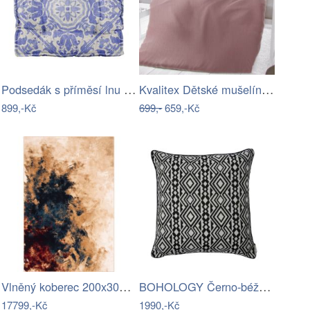
Podsedák s příměsí lnu Linen Couture…
Kvalitex Dětské mušelínové povlečení do…
899,-Kč
699,-
659,-Kč
Vlněný koberec 200x300 cm Burst dark…
BOHOLOGY Černo-béžový venkovní povlak…
17799,-Kč
1990,-Kč