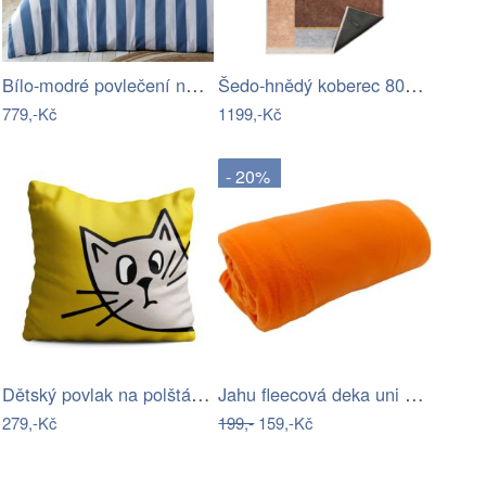
Bílo-modré povlečení na dvoulůžko…
Šedo-hnědý koberec 80x150 cm – Mila Home
779,-Kč
1199,-Kč
- 20%
Dětský povlak na polštář 40x40 cm – OYO…
Jahu fleecová deka uni oranžová 150x200…
279,-Kč
199,-
159,-Kč