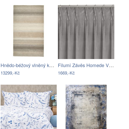
Hnědo-béžový vlněný koberec 230x150 cm…
Filumi Závěs Homede Vila s řasící…
13299,-Kč
1669,-Kč