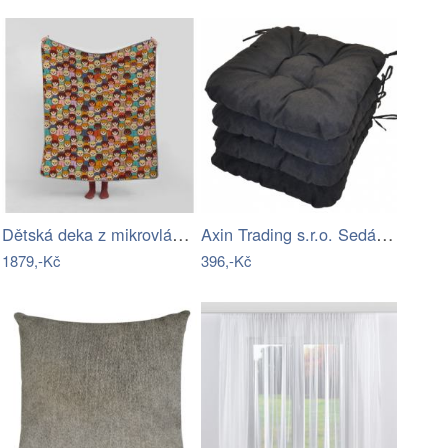
Dětská deka z mikrovlákna 130x130 cm…
Axin Trading s.r.o. Sedák UNI barva…
1879,-Kč
396,-Kč