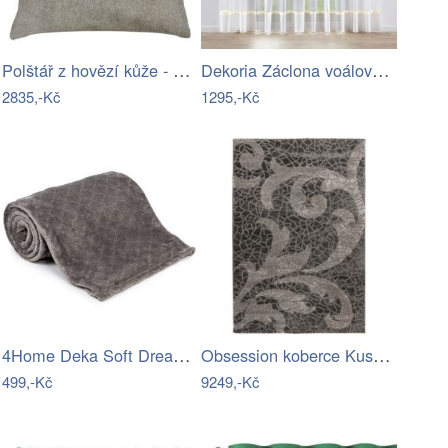
Polštář z hovězí kůže - šedá - 45*45…
Dekoria Záclona voálová jednoduchá s…
2835,-Kč
1295,-Kč
4Home Deka Soft Dreams Luxury šedá, 150…
Obsession koberce Kusový koberec My…
499,-Kč
9249,-Kč