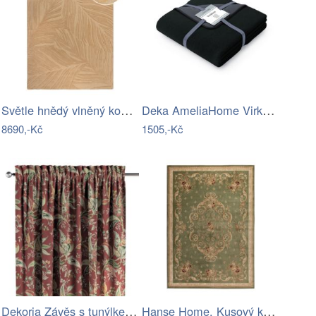
Světle hnědý vlněný koberec Flair Rugs…
Deka AmeliaHome Virku černá/grafitová,…
8690,-Kč
1505,-Kč
Dekoria Závěs s tunýlkem a volánkem,…
Hanse Home, Kusový koberec Herat 105996…