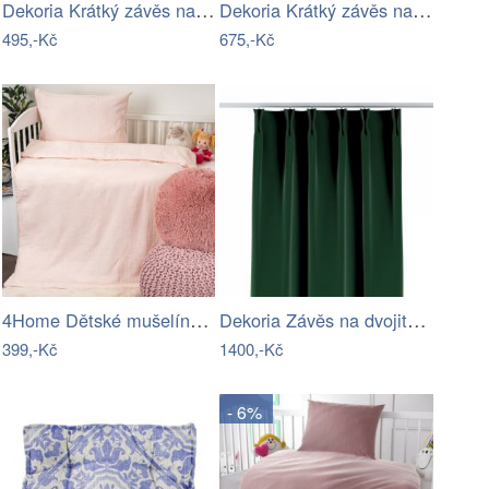
Dekoria Krátký závěs na řasící pásce,…
Dekoria Krátký závěs na poutkách, režný…
495,-Kč
675,-Kč
4Home Dětské mušelínové povlečení do…
Dekoria Závěs na dvojitých hačcích flex…
399,-Kč
1400,-Kč
- 6%