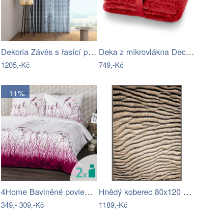
Dekoria Závěs s řasící páskou, tmavě…
Deka z mikrovlákna DecoKing Toby…
1205,-Kč
749,-Kč
- 11%
4Home Bavlněné povlečení Motýlí louka ,…
Hnědý koberec 80x120 cm Avanti – FD
349,-
309,-Kč
1189,-Kč