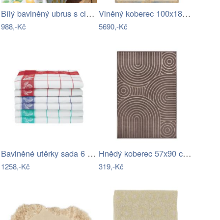
Bílý bavlněný ubrus s citróny Aix…
Vlněný koberec 100x180 cm Emily –…
988,-Kč
5690,-Kč
Bavlněné utěrky sada 6 a 12 ks
Hnědý koberec 57x90 cm Iconic Wave –…
1258,-Kč
319,-Kč