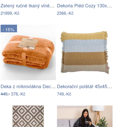
Zelený ručně tkaný vlněný koberec…
Dekoria Pléd Cozy 130x170cm grey-mint,…
21899,-Kč
2366,-Kč
- 15%
Deka z mikrovlákna DecoKing Henry…
Dekorační polštář 45x45 cm Isnel –…
445,-
378,-Kč
749,-Kč