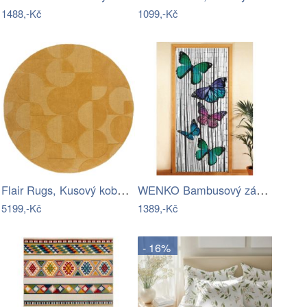
1488,-Kč
1099,-Kč
Flair Rugs, Kusový koberec Moderno Gigi…
WENKO Bambusový závěs do dveří Motýl
5199,-Kč
1389,-Kč
- 16%