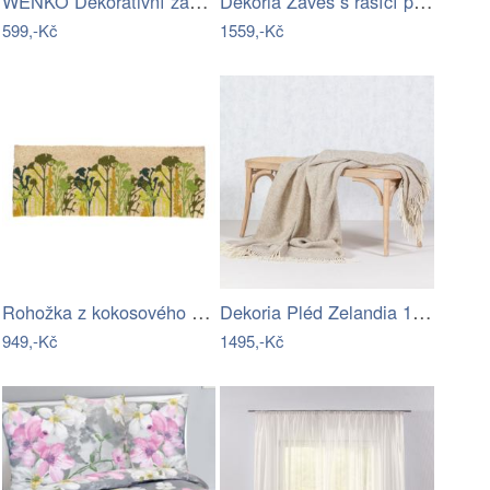
WENKO Dekorativní závěs do dvěří Růže
Dekoria Závěs s řasící páskou, červeno…
599,-Kč
1559,-Kč
Rohožka z kokosového vlákna 40x120 cm –…
Dekoria Pléd Zelandia 140x200cm melange…
949,-Kč
1495,-Kč