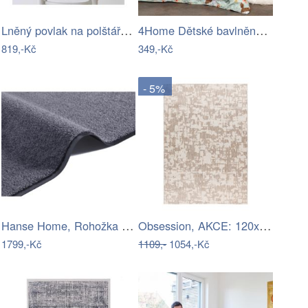
Lněný povlak na polštář 50x50 cm Dark…
4Home Dětské bavlněné povlečení Owlet,…
819,-Kč
349,-Kč
- 5%
Hanse Home, Rohožka Wash & Clean 101464…
Obsession, AKCE: 120x170 cm Kusový…
1799,-Kč
1109,-
1054,-Kč