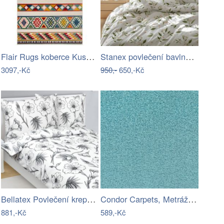
Flair Rugs koberce Kusový koberec Miami…
Stanex povlečení bavlna Jasmín (LS412)…
3097,-Kč
950,-
650,-Kč
Bellatex Povlečení krepové Ibišek Bílá…
Condor Carpets, Metrážový koberec…
881,-Kč
589,-Kč