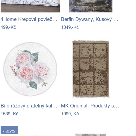
4Home Krepové povlečení Wildflowers,…
Berfin Dywany, Kusový koberec Lexus…
499,-Kč
1349,-Kč
Bílo-růžový pratelný kulatý koberec…
MK Original: Produkty s rodokmenem,…
1539,-Kč
1999,-Kč
- 25%