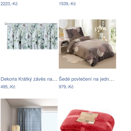
2223,-Kč
1539,-Kč
Dekoria Krátký závěs na řasící pásce,…
Šedé povlečení na jednolůžko z…
495,-Kč
979,-Kč