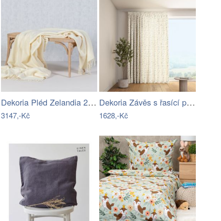
Dekoria Pléd Zelandia 200x240cm cream,…
Dekoria Závěs s řasící páskou, květy na…
3147,-Kč
1628,-Kč