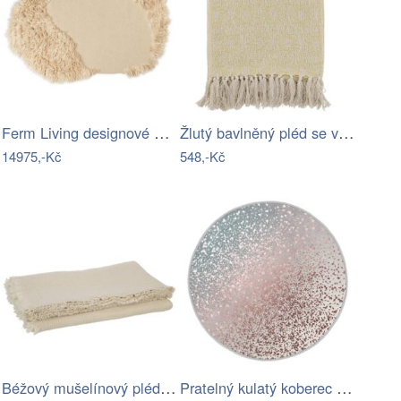
Ferm Living designové koberce Norte Rug
Žlutý bavlněný pléd se vzorem a…
14975,-Kč
548,-Kč
Béžový mušelínový pléd s třásněmi…
Pratelný kulatý koberec v šedo-měděné…