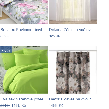
Bellatex Povlečení bavlněné 140x200,…
Dekoria Záclona voálová jednoduchá s…
852,-Kč
925,-Kč
- 6%
Kvalitex Saténové povlečení Luxury…
Dekoria Závěs na dvojitých hačcích flex…
2819,-
1499,-Kč
1456,-Kč