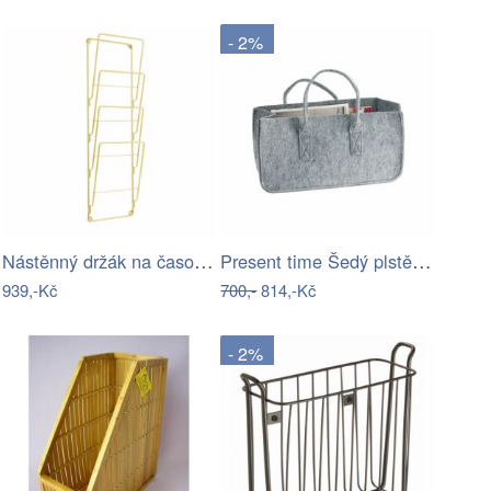
- 2%
Nástěnný držák na časopisy z…
Present time Šedý plstěný stojan na…
939,-Kč
700,-
814,-Kč
- 2%