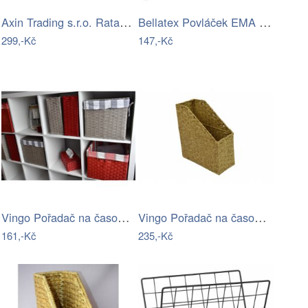
Axin Trading s.r.o. Ratanový stojánek…
Bellatex Povláček EMA 45x45 cm Noviny…
299,-Kč
147,-Kč
Vingo Pořadač na časopisy červený
Vingo Pořadač na časopisy žíhaný
161,-Kč
235,-Kč