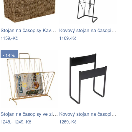
Stojan na časopisy Kave Home Guixols z…
Kovový stojan na časopisy Tower –…
1159,-Kč
1169,-Kč
- 14%
Stojan na časopisy ve zlaté barvě…
Kovový stojan na časopisy InBetween –…
1248,-
1249,-Kč
1269,-Kč