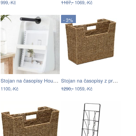
999,-Kč
1107,-
1069,-Kč
- 3%
Stojan na časopisy House Doctor - bílý
Stojan na časopisy z proutí Guixols –…
1100,-Kč
1290,-
1059,-Kč