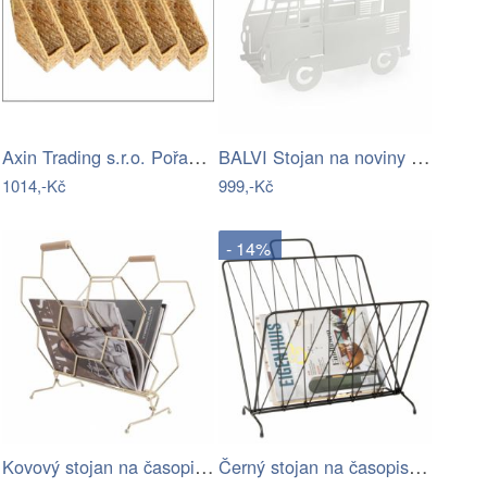
Axin Trading s.r.o. Pořadač na časopisy…
BALVI Stojan na noviny Van, bílý
1014,-Kč
999,-Kč
- 14%
Kovový stojan na časopisy ve zlaté…
Černý stojan na časopisy PT LIVING…