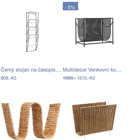
- 5%
Černý stojan na časopisy PT LIVING
Multidecor Venkovní koberec EXPRESS NEW…
809,-Kč
1690,-
1610,-Kč