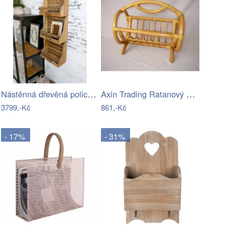
Nástěnná dřevěná police na časopisy…
Axin Trading Ratanový novinový stojánek…
3799,-Kč
861,-Kč
- 17%
- 31%