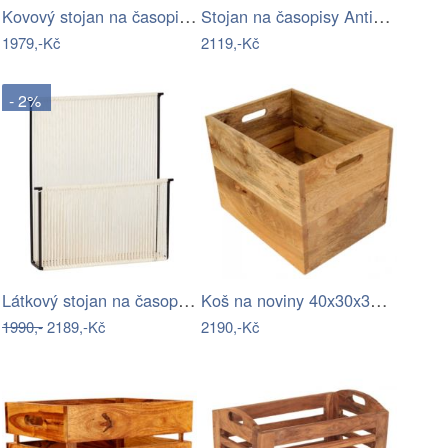
Kovový stojan na časopisy ve zlaté…
Stojan na časopisy Antic Line Handle
1979,-Kč
2119,-Kč
- 2%
Látkový stojan na časopisy String –…
Koš na noviny 40x30x30 Gita z masivu…
1990,-
2189,-Kč
2190,-Kč