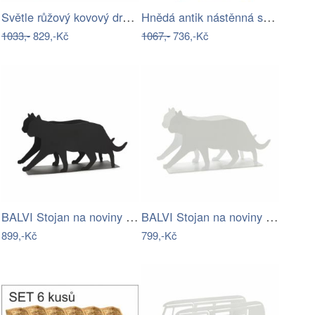
Světle růžový kovový držák na časopisy…
Hnědá antik nástěnná skříňka na…
1033,-
829,-Kč
1067,-
736,-Kč
BALVI Stojan na noviny Feline, černý
BALVI Stojan na noviny Feline, bílý
899,-Kč
799,-Kč