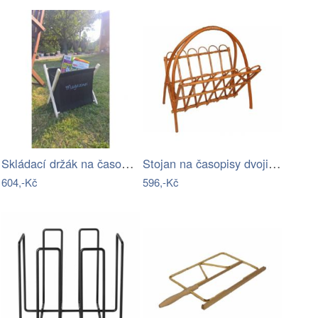
Skládací držák na časopisy k lehátku -…
Stojan na časopisy dvojitý oblouk 0102
604,-Kč
596,-Kč