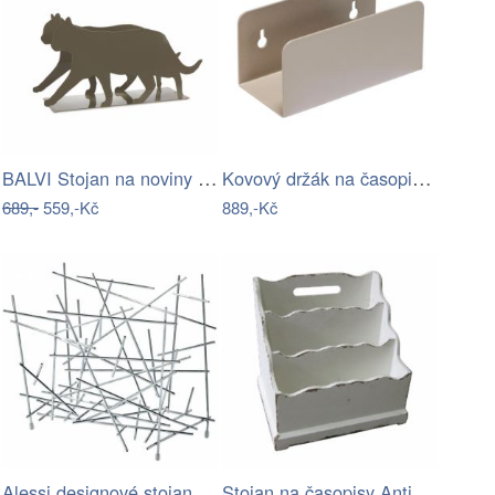
BALVI Stojan na noviny Feline, šedý
Kovový držák na časopisy Clutch – Hübsch
689,-
559,-Kč
889,-Kč
Alessi designové stojany na noviny Blow…
Stojan na časopisy Antic Line Romance