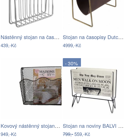
Nástěnný stojan na časopisy z nerezové…
Stojan na časopisy Dutchbone Scholar
439,-Kč
4999,-Kč
- 30%
Kovový nástěnný stojan na časopisy…
Stojan na noviny BALVI Newspaper
949,-Kč
799,-
559,-Kč