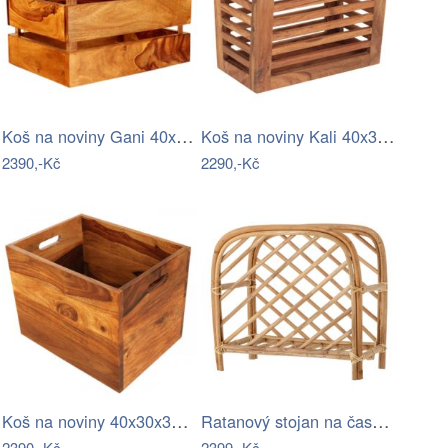
Koš na noviny Gani 40x30x30 z indického…
Koš na noviny Kali 40x35x25 z masivu…
2390,-Kč
2290,-Kč
Koš na noviny 40x30x30 Gani z indického…
Ratanový stojan na časopisy Baker –…
2390,-Kč
2399,-Kč