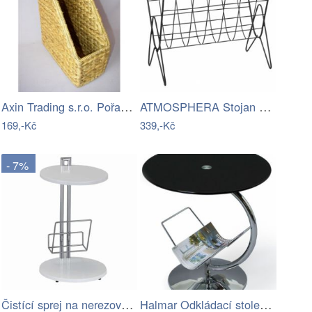
Axin Trading s.r.o. Pořadač na časopisy…
ATMOSPHERA Stojan na noviny Tron černý
169,-Kč
339,-Kč
- 7%
Čistící sprej na nerezový povrch…
Halmar Odkládací stolek Alma Čiré sklo