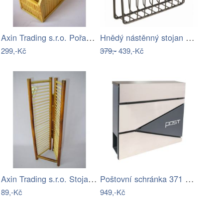
Axin Trading s.r.o. Pořadač na časopisy…
Hnědý nástěnný stojan na časopisy z…
299,-Kč
379,-
439,-Kč
Axin Trading s.r.o. Stojan na CD bambus
Poštovní schránka 371 x 362 x 105 mm,…
89,-Kč
949,-Kč