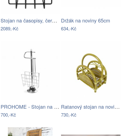
Stojan na časopisy, černý nerez BLOMUS
Držák na noviny 65cm
2089,-Kč
634,-Kč
PROHOME - Stojan na WC papír, noviny,…
Ratanový stojan na noviny KARYO, světlý
700,-Kč
730,-Kč