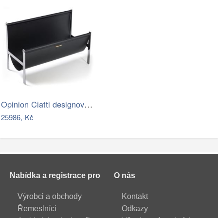
Opinion Ciatti designové stojany na…
25986,-Kč
Nabídka a registrace pro
O nás
Výrobci a obchody
Kontakt
Řemeslníci
Odkazy