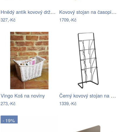
Hnědý antik kovový držák na dopisy a…
Kovový stojan na časopisy – Antic Line
327,-Kč
1709,-Kč
Černý kovový stojan na časopisy…
Vingo Koš na noviny
273,-Kč
1339,-Kč
- 19%