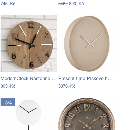
745,-Kč
846,-
890,-Kč
ModernClock Nástěnné hodiny Akselod…
Present time Pískově hnědé kovové…
805,-Kč
5370,-Kč
- 3%