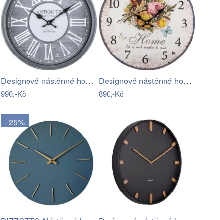
Designové nástěnné hodiny L00887TG…
Designové nástěnné hodiny 21567 Lowell…
990,-Kč
890,-Kč
- 25%