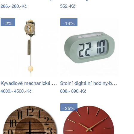
286,-
280,-Kč
552,-Kč
- 2%
- 14%
Kyvadlové mechanické nástěnné hodiny…
Stolní digitální hodiny-budík Karlsson…
4600,-
4500,-Kč
808,-
890,-Kč
- 25%