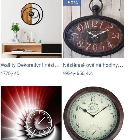
- 50%
Wallity Dekorativní nástěnné hodiny…
Nástěnné oválné hodiny s velkými…
1775,-Kč
1924,-
956,-Kč