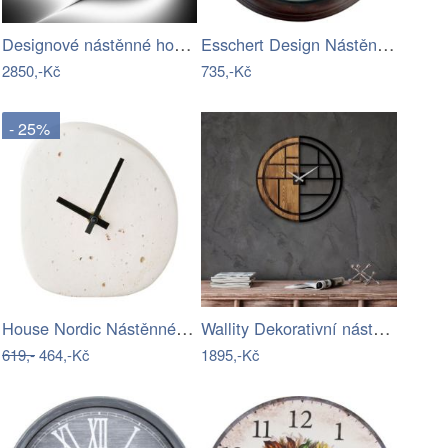
Designové nástěnné hodiny 3848-0002 DX…
Esschert Design Nástěnné hodiny s…
2850,-Kč
735,-Kč
- 25%
House Nordic Nástěnné hodiny LINZ bílé
Wallity Dekorativní nástěnné hodiny…
619,-
464,-Kč
1895,-Kč