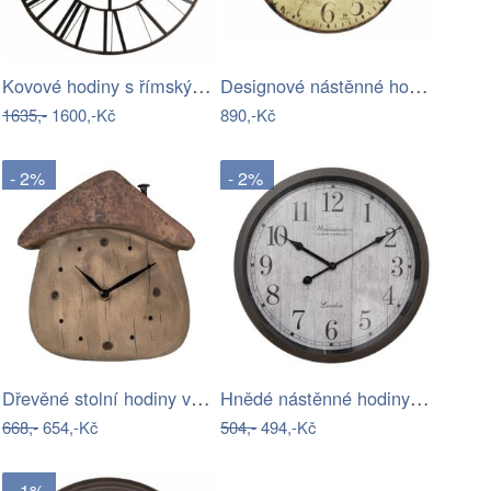
Kovové hodiny s římskými číslicemi - Ø…
Designové nástěnné hodiny 21410 Lowell…
1635,-
1600,-Kč
890,-Kč
- 2%
- 2%
Dřevěné stolní hodiny ve tvaru domku -…
Hnědé nástěnné hodiny Westminster - Ø…
668,-
654,-Kč
504,-
494,-Kč
- 1%