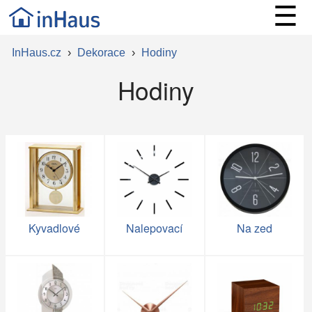
☰
InHaus.cz
›
Dekorace
›
Hodiny
Hodiny
Kyvadlové
Nalepovací
Na zeď