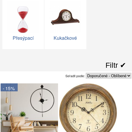
Přesýpací
Kukačkové
Filtr ✔︎
Seřadit podle:
- 15%