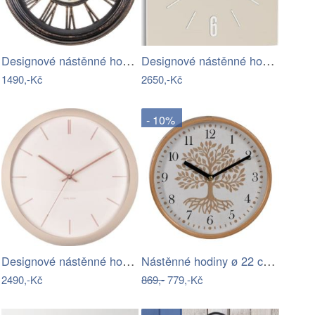
Designové nástěnné hodiny L00891N…
Designové nástěnné hodiny I302TR…
1490,-Kč
2650,-Kč
- 10%
Designové nástěnné hodiny 5859SB…
Nástěnné hodiny ø 22 cm Tree – Ixia
2490,-Kč
869,-
779,-Kč