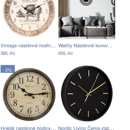
Vintage nástěnné hodiny s patinou Bacon…
Wallity Nástěnné kovové hodiny…
385,-Kč
655,-Kč
- 2%
Hnědé nástěnné hodiny Westminster - Ø…
Nordic Living Černo-zlaté nástěnné…