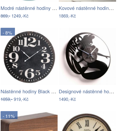
Modré nástěnné hodiny Kitchen Craft…
Kovové nástěnné hodiny Ball, ø 50 cm
869,-
1249,-Kč
1869,-Kč
- 8%
Nástěnné hodiny Black Numbers
Designové nástěnné hodiny Discoclock…
1059,-
919,-Kč
1490,-Kč
- 11%