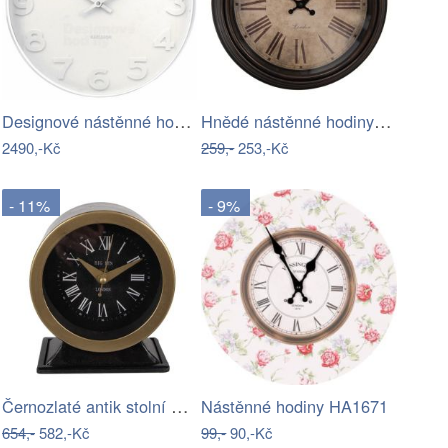
Designové nástěnné hodiny 5636 Karlsson…
Hnědé nástěnné hodiny - Ø 29x5 cm…
2490,-Kč
259,-
253,-Kč
- 11%
- 9%
Černozlaté antik stolní hodiny Big Ben…
Nástěnné hodiny HA1671
654,-
582,-Kč
99,-
90,-Kč