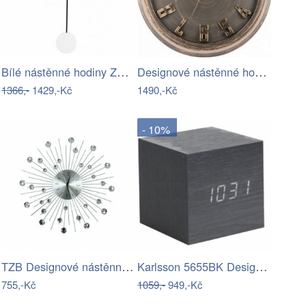
Bílé nástěnné hodiny Zuiver
Designové nástěnné hodiny 00825R Lowell…
1366,-
1429,-Kč
1490,-Kč
- 10%
TZB Designové nástěnné hodiny Cristal…
Karlsson 5655BK Designové LED stolní…
755,-Kč
1059,-
949,-Kč