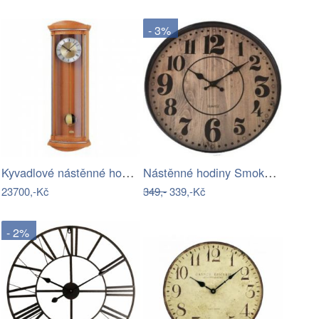
- 3%
Kyvadlové nástěnné hodiny 5080/16 AMS…
Nástěnné hodiny Smoke, pr. 30,5 cm,…
23700,-Kč
349,-
339,-Kč
- 2%