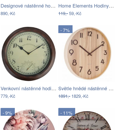
Designové nástěnné hodiny 21455 Lowell…
Home Elements Hodiny ker. 11 cm, Klimt
890,-Kč
119,-
59,-Kč
- 7%
Venkovní nástěnné hodiny s teploměrem…
Světle hnědé nástěnné hodiny z lipového…
779,-Kč
1891,-
1829,-Kč
- 9%
- 11%