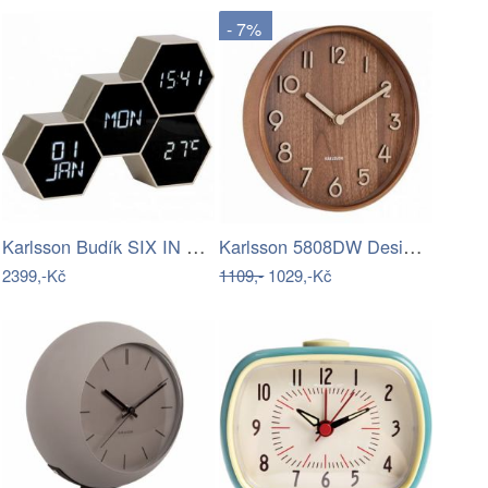
- 7%
Karlsson Budík SIX IN THE MIX, 12 x 17…
Karlsson 5808DW Designové nástěnné…
2399,-Kč
1109,-
1029,-Kč