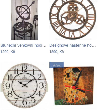
Sluneční venkovní hodiny - IS
Designové nástěnné hodiny 21458 Lowell…
1290,-Kč
1890,-Kč
- 50%