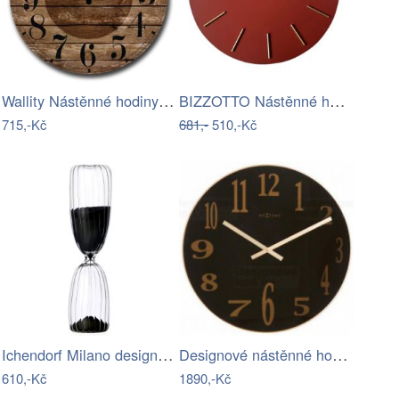
Wallity Nástěnné hodiny Lucko V 50 cm…
BIZZOTTO Nástěnné hodiny TIMELINE…
715,-Kč
681,-
510,-Kč
Ichendorf Milano designové přesýpací…
Designové nástěnné hodiny 2472zw…
610,-Kč
1890,-Kč