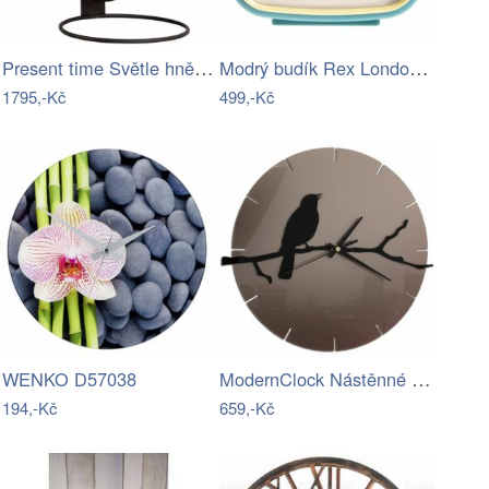
Present time Světle hnědé kovové stolní…
Modrý budík Rex London Retro
1795,-Kč
499,-Kč
ModernClock Nástěnné hodiny Bird šedo…
WENKO D57038
194,-Kč
659,-Kč