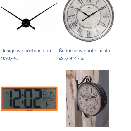
Designové nástěnné hodiny 3118zw…
Šedobéžové antik nástěnné hodiny Hotel…
1090,-Kč
995,-
974,-Kč