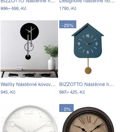
BIZZOTTO Nástěnné hodiny TIMELINE modré…
Designové nástěnné hodiny 5942BK…
930,-
698,-Kč
1790,-Kč
- 25%
Wallity Nástěnné kovové hodiny Full…
BIZZOTTO Nástěnné hodiny s kyvadlem…
945,-Kč
567,-
425,-Kč
- 2%