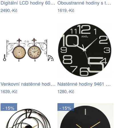
Digitální LCD hodiny 6020OR Karlsson…
Oboustranné hodiny s teploměrem
2490,-Kč
1619,-Kč
Venkovní nástěnné hodiny s teploměrem…
Nástěnné hodiny 9461 AMS 35cm
1639,-Kč
1280,-Kč
- 15%
- 15%