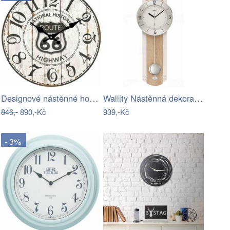
Designové nástěnné hodiny 14848 Lowell…
Wallity Nástěnná dekorace Sorek modro…
846,-
890,-Kč
939,-Kč
- 3%