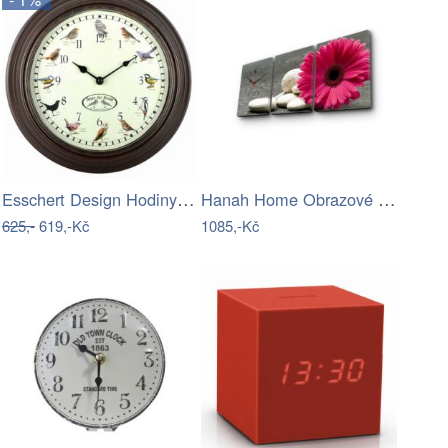
Esschert Design Hodiny se zvuky ptáků…
Hanah Home Obrazové nástěnné hodiny…
625,-
619,-Kč
1085,-Kč