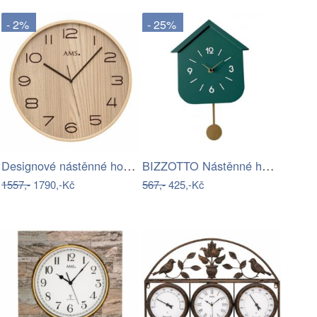
- 2%
- 25%
Designové nástěnné hodiny 5514 AMS…
BIZZOTTO Nástěnné hodiny s kyvadlem…
1557,-
1790,-Kč
567,-
425,-Kč