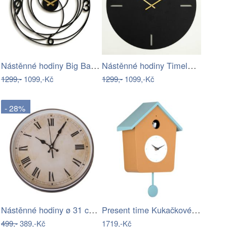
Nástěnné hodiny Big Bang APS027, Black,…
Nástěnné hodiny Timeless APS113,Black,…
1299,-
1099,-Kč
1299,-
1099,-Kč
- 28%
Nástěnné hodiny ø 31 cm - Dakls
Present time Kukačkové hodiny Cuckoo…
499,-
389,-Kč
1719,-Kč