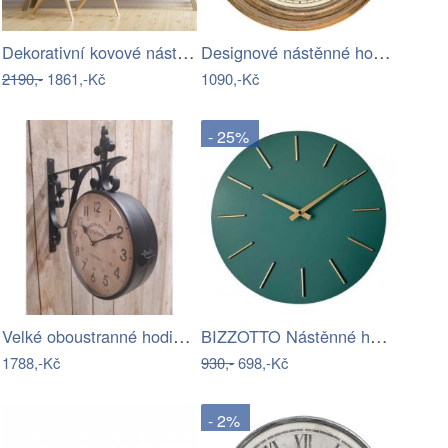
Dekorativní kovové nástěnné hodiny…
Designové nástěnné hodiny 5575 AMS…
2190,-
1861,-Kč
1090,-Kč
- 25%
Velké oboustranné hodiny do prostoru
BIZZOTTO Nástěnné hodiny TIMELINE…
1788,-Kč
930,-
698,-Kč
- 2%