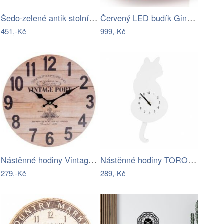
Šedo-zelené antik stolní hodiny Old…
Červený LED budík Gingko Gravity Cube
451,-Kč
999,-Kč
Nástěnné hodiny Vintage port, pr. 34 cm…
Nástěnné hodiny TORO bílá kočka 40cm
279,-Kč
289,-Kč