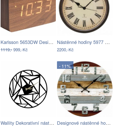
Karlsson 5653DW Designové LED stolní…
Nástěnné hodiny 5977 AMS řízené…
1119,-
999,-Kč
2200,-Kč
- 11%
Wallity Dekorativní nástěnné hodiny…
Designové nástěnné hodiny 14886 Lowell…