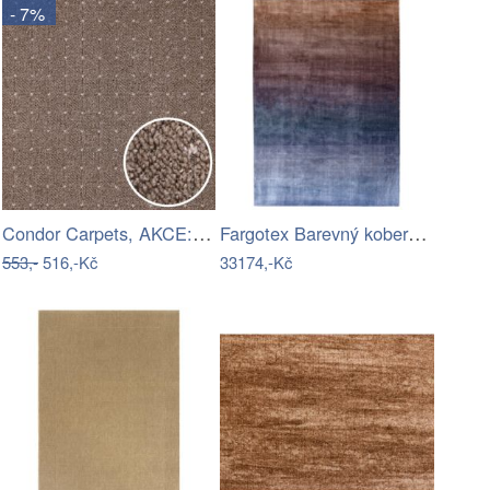
- 7%
Condor Carpets, AKCE: 75x88 cm Kusový…
Fargotex Barevný koberec Sunset 200 x…
553,-
516,-Kč
33174,-Kč