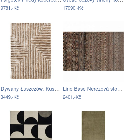
9781,-Kč
17990,-Kč
Dywany Łuszczów, Kusový koberec Flim…
Line Base Nerezová stolová podnož s…
3449,-Kč
2401,-Kč