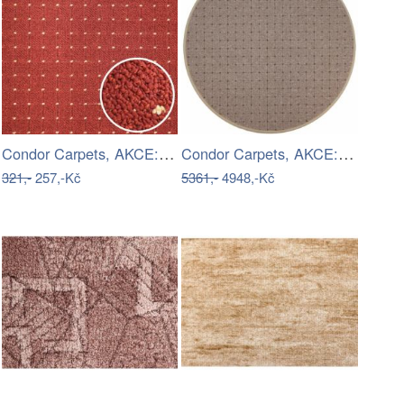
Condor Carpets, AKCE: ????????️120x160…
Condor Carpets, AKCE: 400x400 (průměr)…
321,-
257,-Kč
5361,-
4948,-Kč