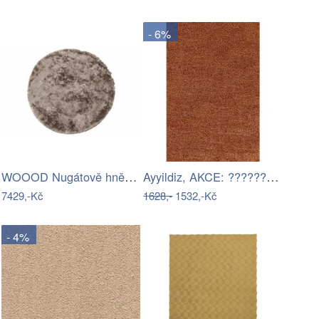
- 6%
WOOOD Nugátově hnědý koberec Candy 200…
Ayyildiz, AKCE: ????????️100x200 cm…
7429,-Kč
1628,-
1532,-Kč
- 4%