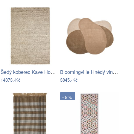
Šedý koberec Kave Home Lubrin 200 x 300…
Bloomingville Hnědý vlněný koberec…
14373,-Kč
3845,-Kč
- 8%