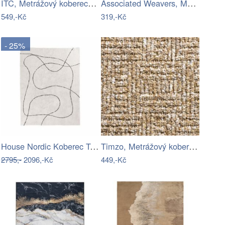
ITC, Metrážový koberec Bossanova 42, na…
Associated Weavers, Metrážový koberec…
549,-Kč
319,-Kč
- 25%
House Nordic Koberec TAMPA 160x230cm
Timzo, Metrážový koberec Olympic 2815…
2795,-
2096,-Kč
449,-Kč