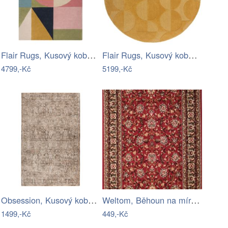
Flair Rugs, Kusový koberec Moderno Esre…
Flair Rugs, Kusový koberec Moderno Gigi…
4799,-Kč
5199,-Kč
Obsession, Kusový koberec My Everest…
Weltom, Běhoun na míru Samira New 12003…
1499,-Kč
449,-Kč