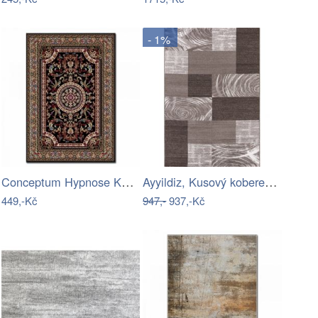
- 1%
Conceptum Hypnose Koberec Roro 80x140…
Ayyildiz, Kusový koberec Parma 9220…
449,-Kč
947,-
937,-Kč