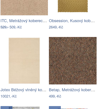
ITC, Metrážový koberec Feliz 034, na…
Obsession, Kusový koberec Diamond Cut…
529,-
509,-Kč
2649,-Kč
Jotex Béžový vlněný koberec ASIA 160 x…
Betap, Metrážový koberec Virtuose 97,…
10021,-Kč
499,-Kč