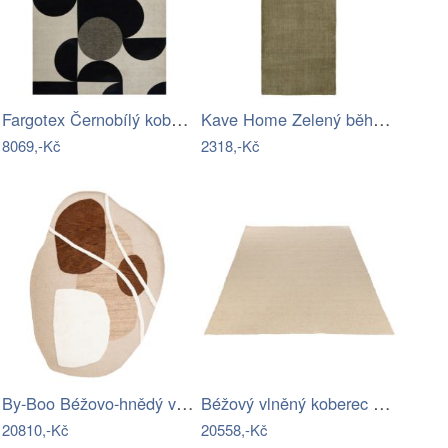
Fargotex Černobílý koberec Mono 160 x…
Kave Home Zelený běhoun Empuries 80 x…
8069,-Kč
2318,-Kč
By-Boo Béžovo-hnědý vlněný koberec…
Béžový vlněný koberec J-line Ayo 200 x…
20810,-Kč
20558,-Kč