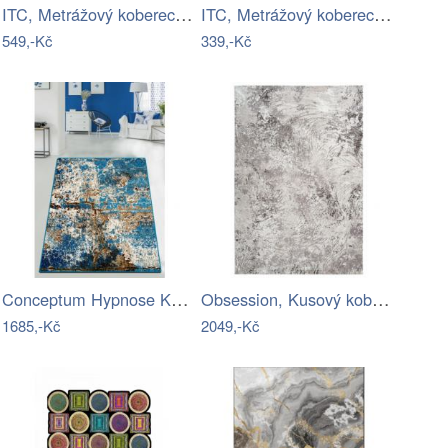
ITC, Metrážový koberec Bossanova 95, na…
ITC, Metrážový koberec Drops 74, na…
549,-Kč
339,-Kč
Conceptum Hypnose Koberec Be Lost…
Obsession, Kusový koberec Opal 914…
1685,-Kč
2049,-Kč