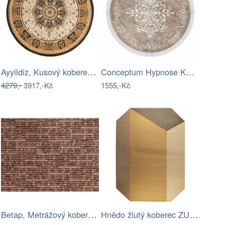
Ayyildiz, Kusový koberec Comilla 886…
Conceptum Hypnose Kulatý koberec Tapis…
4279,-
3917,-Kč
1555,-Kč
Betap, Metrážový koberec Novelle 93, na…
Hnědo žlutý koberec ZUIVER HARMONY 160…