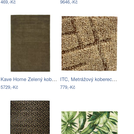
469,-Kč
9646,-Kč
Kave Home Zelený koberec Empuries 160 x…
ITC, Metrážový koberec Nicosia 54, na…
5729,-Kč
779,-Kč