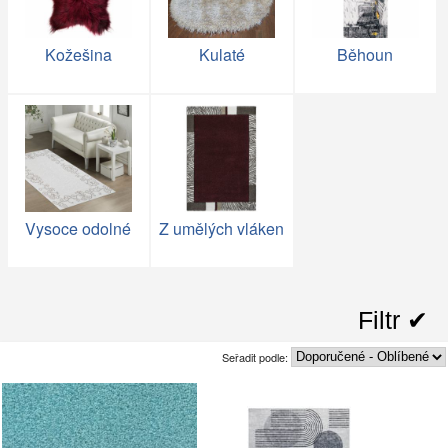
Kožešina
Kulaté
Běhoun
Vysoce odolné
Z umělých vláken
Filtr ✔︎
Seřadit podle: