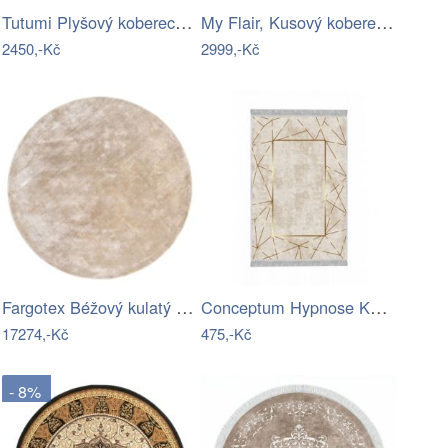
Tutumi Plyšový koberec Shock korálový,…
My Flair, Kusový koberec My Heaven…
2450,-Kč
2999,-Kč
Fargotex Béžový kulatý koberec Plain…
Conceptum Hypnose Koberec Mirror 80x120…
17274,-Kč
475,-Kč
- 8%