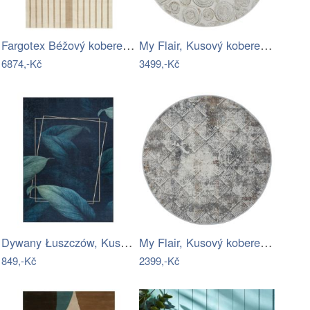
Fargotex Béžový koberec Serra 200 x 290…
My Flair, Kusový koberec My Style…
6874,-Kč
3499,-Kč
Dywany Łuszczów, Kusový koberec ANDRE…
My Flair, Kusový koberec My Heart…
849,-Kč
2399,-Kč