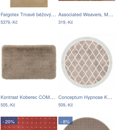
Fargotex Tmavě béžový koberec Deserto…
Associated Weavers, Metrážový koberec…
5379,-Kč
319,-Kč
Kontrast Koberec COMFIT 90x150 cm…
Conceptum Hypnose Kulatý koberec Fence…
505,-Kč
509,-Kč
- 20%
- 8%