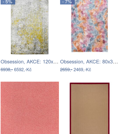
- 5%
- 7%
Obsession, AKCE: 120x170 cm Ručně tkaný…
Obsession, AKCE: 80x300 cm Kusový…
6938,-
6592,-Kč
2659,-
2469,-Kč