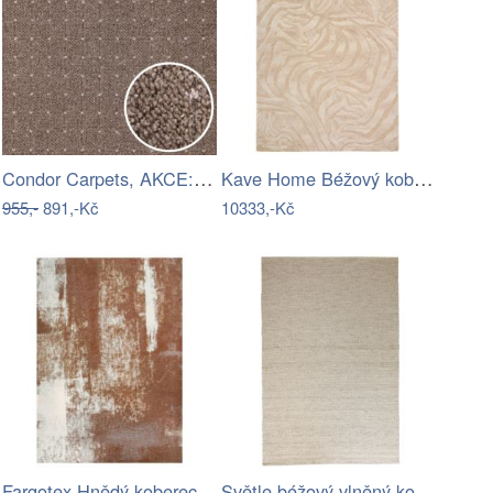
Condor Carpets, AKCE: 50x230 cm Kusový…
Kave Home Béžový koberec Tribet 200 x…
955,-
891,-Kč
10333,-Kč
Fargotex Hnědý koberec Rust 200 x 300 cm
Světle béžový vlněný koberec ROWICO…