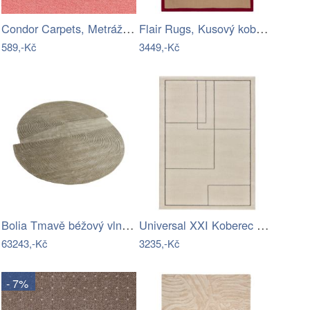
Condor Carpets, Metrážový koberec…
Flair Rugs, Kusový koberec Herringbone…
589,-Kč
3449,-Kč
Bolia Tmavě béžový vlněný koberec Zen…
Universal XXI Koberec Los Angeles Lines…
63243,-Kč
3235,-Kč
- 7%