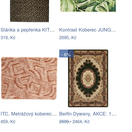
Slánka a pepřenka KITCHEN ART ASA…
Kontrast Koberec JUNGLE II 150x220 cm…
319,-Kč
2095,-Kč
- 6%
ITC, Metrážový koberec Bella Marbella…
Berfin Dywany, AKCE: 120x180 cm Kusový…
459,-Kč
2609,-
2464,-Kč