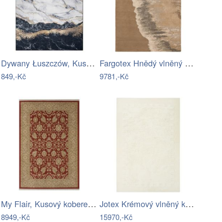
Dywany Łuszczów, Kusový koberec ANDRE…
Fargotex Hnědý vlněný koberec Waterwave…
849,-Kč
9781,-Kč
My Flair, Kusový koberec Maryam 1…
Jotex Krémový vlněný koberec GINA 200 x…
8949,-Kč
15970,-Kč