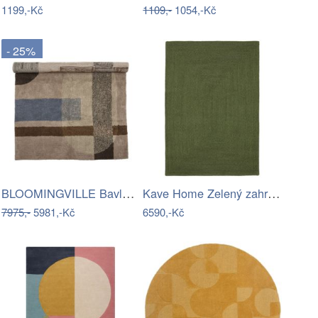
1199,-Kč
1109,-
1054,-Kč
- 25%
BLOOMINGVILLE Bavlněný koberec ZOFIA…
Kave Home Zelený zahradní koberec…
7975,-
5981,-Kč
6590,-Kč