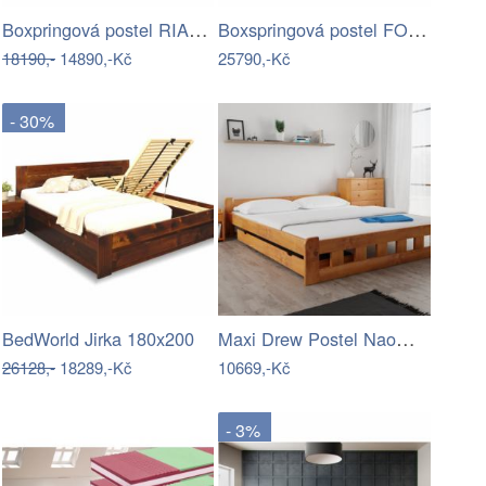
Boxpringová postel RIANA KOMFORT Tempo…
Boxspringová postel FONDA Tempo Kondela
18190,-
14890,-Kč
25790,-Kč
- 30%
Maxi Drew Postel Naomi zvýšená 180 x…
BedWorld Jirka 180x200
26128,-
18289,-Kč
10669,-Kč
- 3%