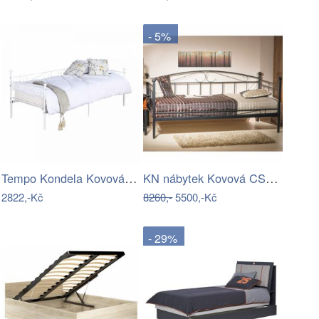
- 5%
Tempo Kondela Kovová pohovka -…
KN nábytek Kovová CS4016 90x200 černá
2822,-Kč
8260,-
5500,-Kč
- 29%