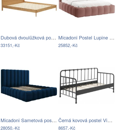
Dubová dvoulůžková postel Kave Home…
Micadoni Postel Lupine 160 x 200 cm s…
33151,-Kč
25852,-Kč
Micadoni Sametová postel Kelp 160 x 200…
Černá kovová postel Vipack Bronxx 90 x…
28050,-Kč
8657,-Kč