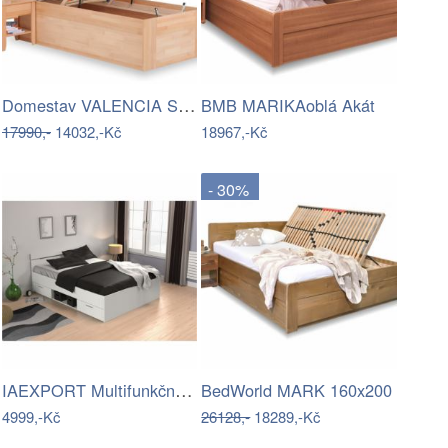
Domestav VALENCIA Senior | 90x200
BMB MARIKAoblá Akát
17990,-
14032,-Kč
18967,-Kč
- 30%
IAEXPORT Multifunkční Michigan…
BedWorld MARK 160x200
4999,-Kč
26128,-
18289,-Kč