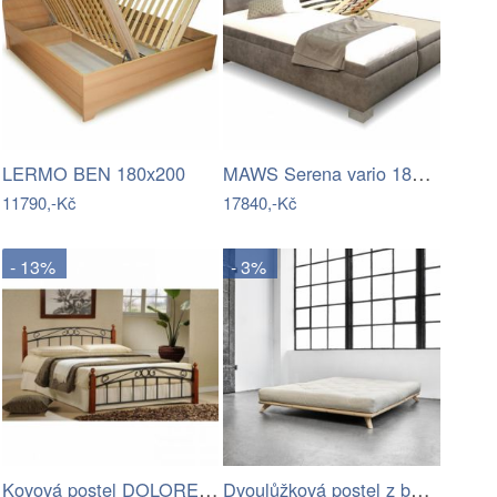
MAWS Serena vario 180x200
LERMO BEN 180x200
11790,-Kč
17840,-Kč
- 13%
- 3%
Kovová postel DOLORES - TK
Dvoulůžková postel z borovicového dřeva…