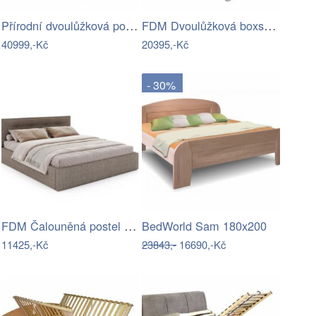
Přírodní dvoulůžková postel z masivního…
FDM Dvoulůžková boxspringová postel…
40999,-Kč
20395,-Kč
- 30%
FDM Čalouněná postel Tulsa se zvedacím…
BedWorld Sam 180x200
11425,-Kč
23843,-
16690,-Kč