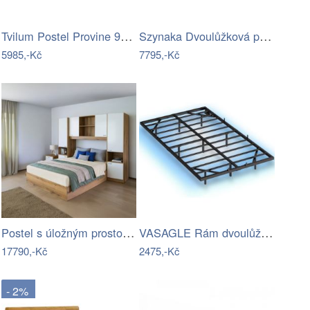
Tvilum Postel Provine 90x200 bílá/dub
Szynaka Dvoulůžková postel Ryga 09…
5985,-Kč
7795,-Kč
Postel s úložným prostorem MILAGA Tempo…
VASAGLE Rám dvoulůžkové postele Workman…
17790,-Kč
2475,-Kč
- 2%