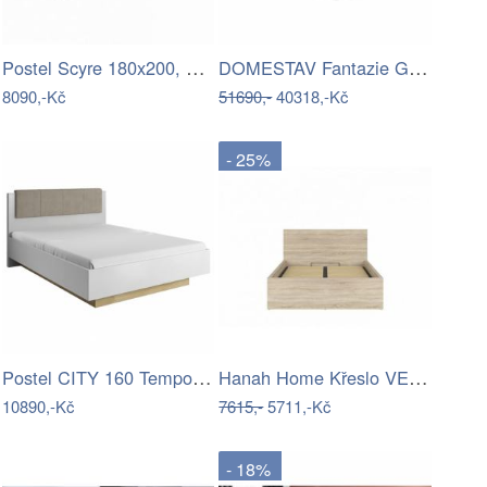
Postel Scyre 180x200, bílá
DOMESTAV Fantazie Grande F307
8090,-Kč
51690,-
40318,-Kč
- 25%
Postel CITY 160 Tempo Kondela
Hanah Home Křeslo VENUS antracitové
10890,-Kč
7615,-
5711,-Kč
- 18%