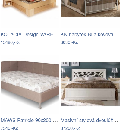
KOLACIA Design VAREZZA 6A 160x200
KN nábytek Bílá kovová CS4017…
15480,-Kč
6030,-Kč
MAWS Patricie 90x200 Matrace ALFA
Masivní stylová dvoulůžková postel s…
7340,-Kč
37200,-Kč