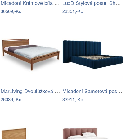
Micadoni Krémově bílá bouclé…
LuxD Stylová postel Shayla 180 x 200 cm…
30509,-Kč
23351,-Kč
MarLiving Dvoulůžková postel DROP HARD…
Micadoni Sametová postel Kelp 180 x 200…
26039,-Kč
33911,-Kč