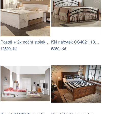
Postel + 2x noční stolek, pinie bílá /…
KN nábytek CS4021 180x200 dřevokov
13590,-Kč
5250,-Kč