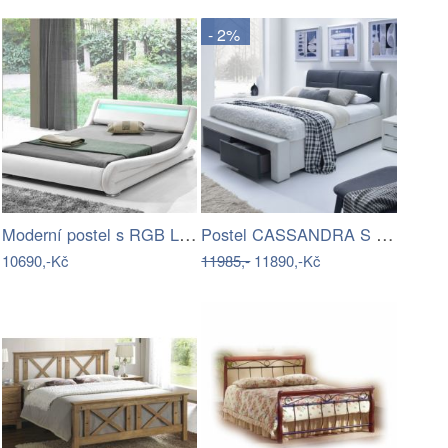
- 2%
Moderní postel s RGB LED osvětlením,…
Postel CASSANDRA S s úložným prostorem…
10690,-Kč
11985,-
11890,-Kč