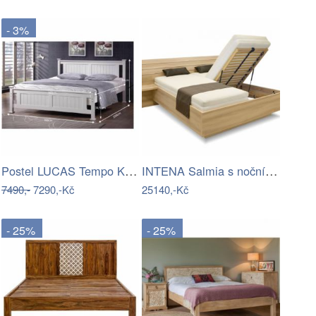
- 3%
Postel LUCAS Tempo Kondela
INTENA Salmia s nočními stolky …
7490,-
7290,-Kč
25140,-Kč
- 25%
- 25%