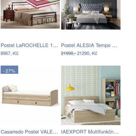
Postel LaROCHELLE 180x200 cm + 2 ks…
Postel ALESIA Tempo Kondela
8967,-Kč
21990,-
21290,-Kč
- 27%
Casarredo Postel VALENCIA 90x200 s ÚP –…
IAEXPORT Multifunkční Michigan…