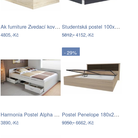
Ak furniture Zvedací kovový rošt do…
Studentská postel 100x200 s úložným…
4805,-Kč
5812,-
4152,-Kč
- 29%
Harmonia Postel Alpha 140x200 s roštem …
Postel Penelope 180x200cm - dub sonoma…
3890,-Kč
9350,-
6662,-Kč