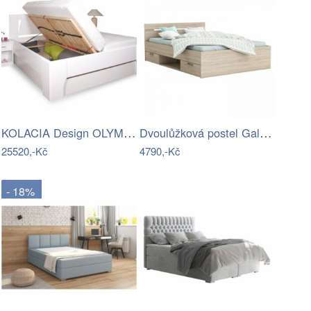
KOLACIA Design OLYMPIA 1. bílá …
Dvoulůžková postel Galori 160 dub sonoma
25520,-Kč
4790,-Kč
- 18%