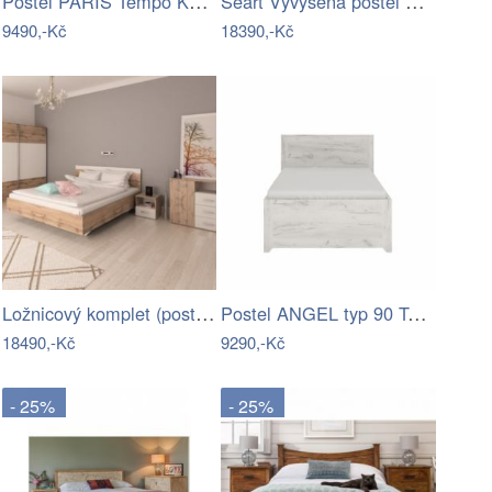
Postel PARIS Tempo Kondela
Seart Vyvýšená postel Rustyk Dobromir…
9490,-Kč
18390,-Kč
Ložnicový komplet (postel 160x200 cm),…
Postel ANGEL typ 90 Tempo Kondela
18490,-Kč
9290,-Kč
- 25%
- 25%