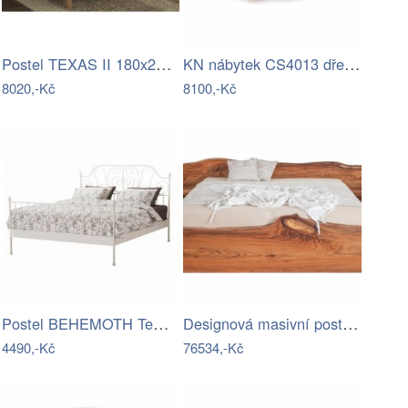
Postel TEXAS II 180x200 cm barva teak…
KN nábytek CS4013 dřevokov 180x200
8020,-Kč
8100,-Kč
Postel BEHEMOTH Tempo Kondela
Designová masivní postel ELBA s úložným…
4490,-Kč
76534,-Kč