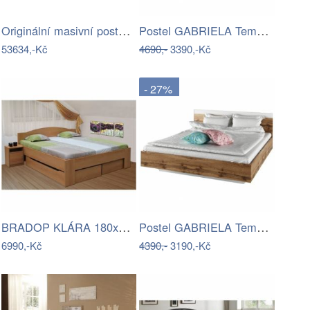
Originální masivní postel - MR
Postel GABRIELA Tempo Kondela
53634,-Kč
4690,-
3390,-Kč
- 27%
BRADOP KLÁRA 180x200 sonoma
Postel GABRIELA Tempo Kondela
6990,-Kč
4390,-
3190,-Kč