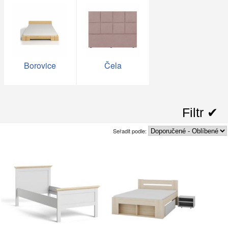
Borovice
Čela
Filtr ✔︎
Seřadit podle: