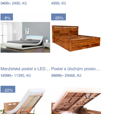
3430,-
2490,-Kč
4999,-Kč
- 8%
- 25%
Manželská postel s LED osvětlením…
Postel s úložným prostorem Tina 180x200…
12390,-
11390,-Kč
39290,-
29468,-Kč
- 22%