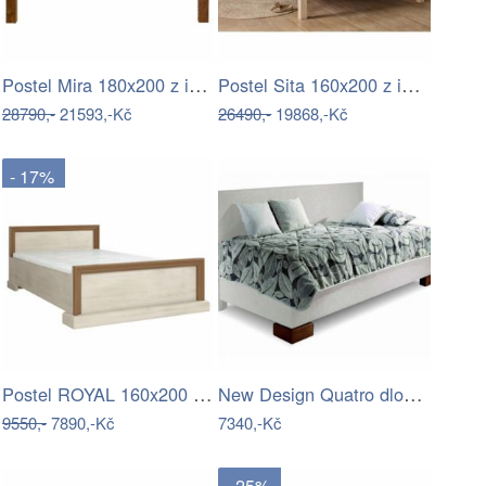
Postel Mira 180x200 z indického masivu…
Postel Sita 160x200 z indického masivu…
28790,-
21593,-Kč
26490,-
19868,-Kč
- 17%
Postel ROYAL 160x200 Tempo Kondela
New Design Quatro dlouhé čelo …
9550,-
7890,-Kč
7340,-Kč
- 25%