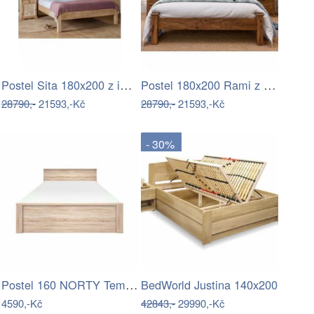
Postel Sita 180x200 z indického masivu…
Postel 180x200 Rami z indického masivu…
28790,-
21593,-Kč
28790,-
21593,-Kč
- 30%
Postel 160 NORTY Tempo Kondela
BedWorld Justina 140x200
4590,-Kč
42843,-
29990,-Kč