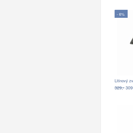
- 6%
Litinový z
329,-
309