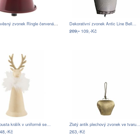
Kovový závěsný zvonek Ringle červená, 9…
Dekorativní zvonek Antic Line Bell…
209,-
109,-Kč
busta králík v uniformě se…
Zlatý antik plechový zvonek ve tvaru
48,-Kč
263,-Kč