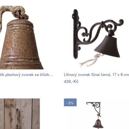
Rezavý antik plechový zvonek se šňůrkou…
Litinový zvonek Sinai černá, 17 x 8 cm
439,-Kč
- 2%