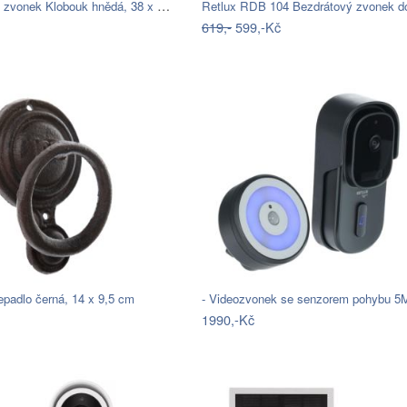
Keramický zvonek Klobouk hnědá, 38 x 9…
Retlux RDB 104 Bezdrátový zvonek 
619,-
599,-Kč
lepadlo černá, 14 x 9,5 cm
1990,-Kč