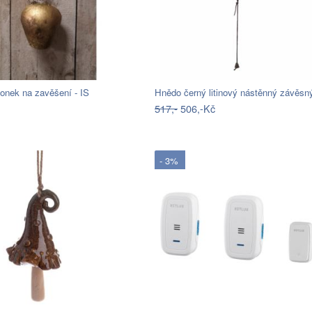
onek na zavěšení - IS
Hnědo černý litinový nástěnný závěs
517,-
506,-Kč
- 3%