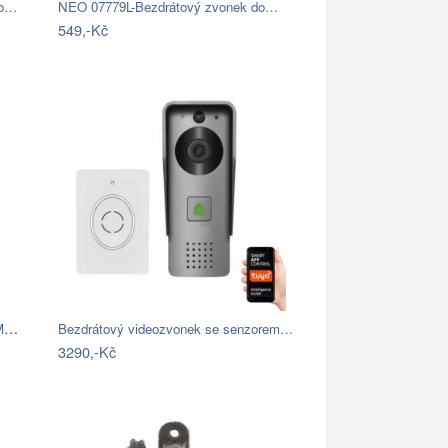
do…
NEO 07779L-Bezdrátový zvonek do…
549,-Kč
- Videozvonek se senzorem pohybu 5MPx…
Bezdrátový videozvonek se senzorem…
3290,-Kč