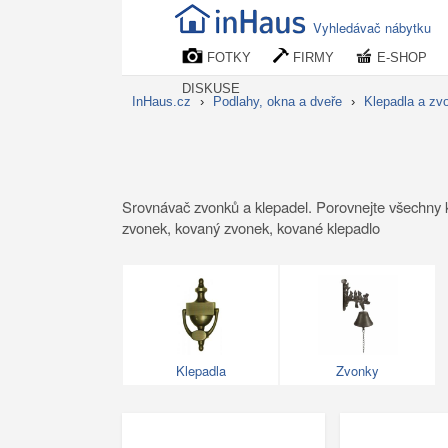
Vyhledávač nábytku
FOTKY
FIRMY
E-SHOP
DISKUSE
InHaus.cz
›
Podlahy, okna a dveře
›
Klepadla a zv
Srovnávač zvonků a klepadel. Porovnejte všechny k
zvonek, kovaný zvonek, kované klepadlo
Klepadla
Zvonky