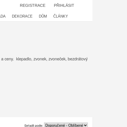
REGISTRACE
PŘIHLÁSIT
ADA
DEKORACE
DŮM
ČLÁNKY
 a ceny. klepadlo, zvonek, zvoneček, bezdrátový
Seřadit podle: