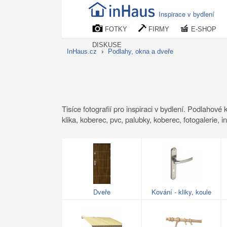
Inspirace v bydlení
FOTKY
FIRMY
E-SHOP
DISKUSE
InHaus.cz
›
Podlahy, okna a dveře
Tisíce fotografií pro inspiraci v bydlení. Podlahové
klika, koberec, pvc, palubky, koberec, fotogalerie, i
Dveře
Kování - kliky, koule