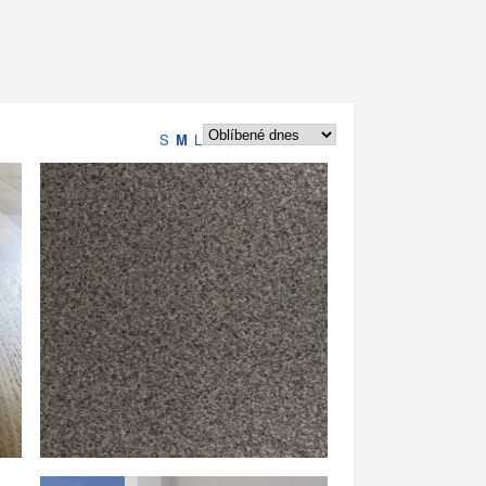
S
M
L