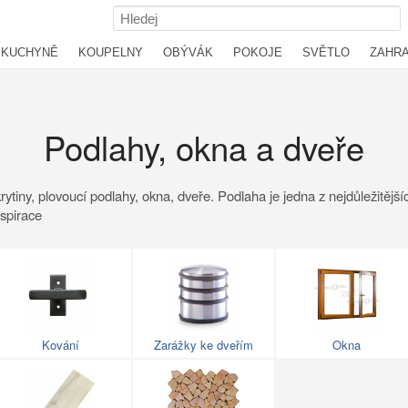
KUCHYNĚ
KOUPELNY
OBÝVÁK
POKOJE
SVĚTLO
ZAHR
Podlahy, okna a dveře
 krytiny, plovoucí podlahy, okna, dveře. Podlaha je jedna z nejdůležitějš
nspirace
Kování
Zarážky ke dveřím
Okna