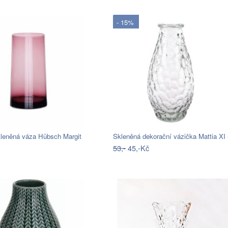
- 15%
leněná váza Hübsch Margit
Skleněná dekorační vázička Mattia XI
53,-
45,-Kč