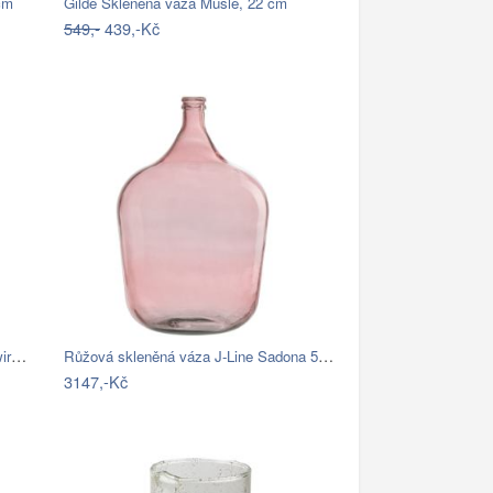
cm
Gilde Skleněná váza Mušle, 22 cm
549,-
439,-Kč
Nordic Living Hnědá skleněná váza Swirl…
Růžová skleněná váza J-Line Sadona 55 cm
3147,-Kč