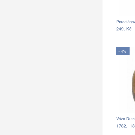
Porceláno
249,-Kč
- 4%
Váza Dutc
1782,-
18