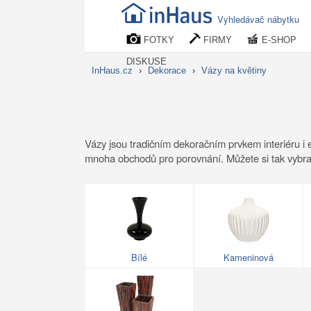
Vyhledávač nábytku
FOTKY
FIRMY
E-SHOP
DISKUSE
InHaus.cz
›
Dekorace
›
Vázy na květiny
Vázy jsou tradičním dekoračním prvkem interiéru i 
mnoha obchodů pro porovnání. Můžete si tak vybrat 
Bílé
Kameninová