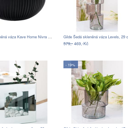
Šedá skleněná váza Kave Home Nivra 15 cm
Gilde Šedá skleněná váza Levels, 29 
579,-
469,-Kč
- 19%