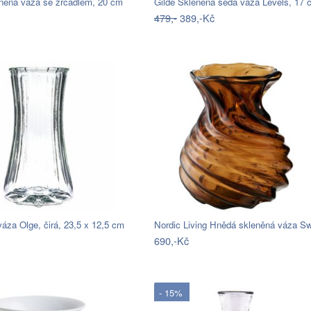
eněná váza se zrcadlem, 20 cm
Gilde Skleněná šedá váza Levels, 17 
479,-
389,-Kč
áza Olge, čirá, 23,5 x 12,5 cm
690,-Kč
- 15%