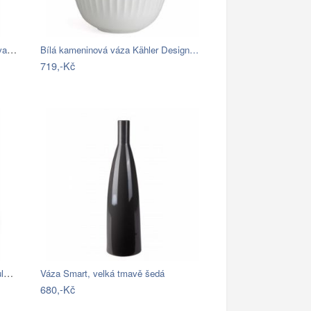
Mosazný antik cementový svícen ve tvaru…
Bílá kameninová váza Kähler Design…
719,-Kč
PROHOME - Váza s dekorem Levandule 29cm
Váza Smart, velká tmavě šedá
680,-Kč