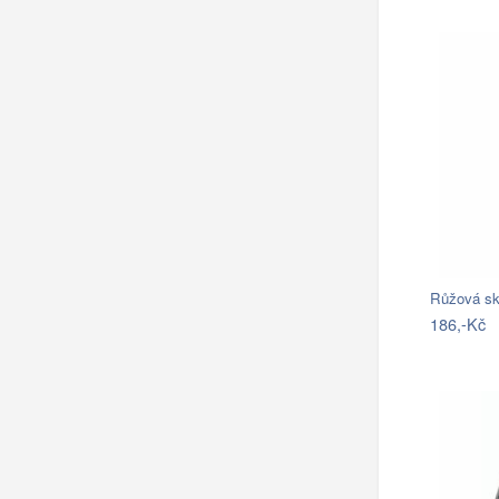
Růžová sk
186,-Kč