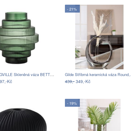
- 21%
BLOOMINGVILLE Skleněná váza BETTIE…
Gilde Stříbrná keramická váza Round
97,-Kč
439,-
349,-Kč
- 19%