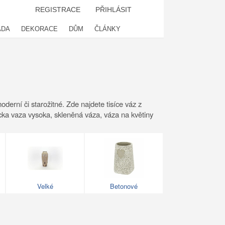
REGISTRACE
PŘIHLÁSIT
ADA
DEKORACE
DŮM
ČLÁNKY
erní či starožitné. Zde najdete tisíce váz z
icka vaza vysoka, skleněná váza, váza na květiny
Velké
Betonové