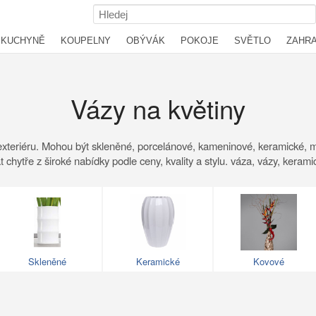
KUCHYNĚ
KOUPELNY
OBÝVÁK
POKOJE
SVĚTLO
ZAHR
Vázy na květiny
exteriéru. Mohou být skleněné, porcelánové, kameninové, keramické, mod
chytře z široké nabídky podle ceny, kvality a stylu. váza, vázy, keram
Skleněné
Keramické
Kovové