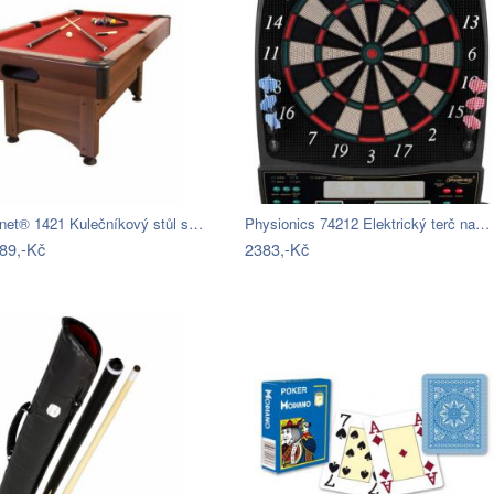
et® 1421 Kulečníkový stůl s…
Physionics 74212 Elektrický terč na…
89,-Kč
2383,-Kč