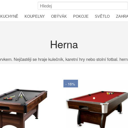
KUCHYNĚ
KOUPELNY
OBÝVÁK
POKOJE
SVĚTLO
ZAHR
Herna
m. Nejčastěji se hraje kulečník, karetní hry nebo stolní fotbal. herna,
- 16%