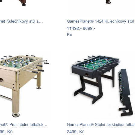
et Kulečníkový stůl s…
11492,-
9699,-
Kč
et® Profi stolní fotbálek…
GamesPlanet® Stolní rozkládací fotb
99,-Kč
2499,-Kč