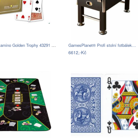
Modiano Ramino Golden Trophy 43291 Karty
GamesPlanet® Profi stolní fotbálek…
6612,-Kč