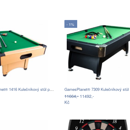
- 1%
GamesPlanet® 1416 Kulečníkový stůl pool…
11664,-
11492,-
Kč