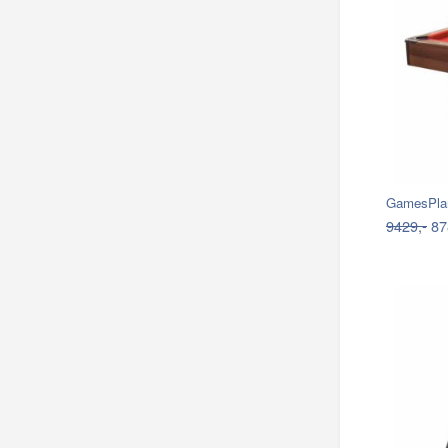
GamesPlan
9429,-
87