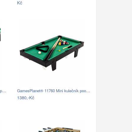
Kč
GamesPlanet® 7309 Kulečníkový stůl pool…
GamesPlanet® 11760 Mini kulečník pool s…
1380,-Kč