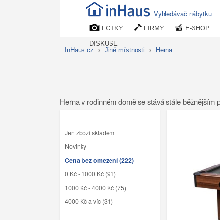
Vyhledávač nábytku
FOTKY
FIRMY
E-SHOP
DISKUSE
InHaus.cz
›
Jiné místnosti
›
Herna
Herna v rodinném domě se stává stále běžnějším prvke
Jen zboží skladem
Novinky
Cena bez omezení (222)
0 Kč - 1000 Kč (91)
1000 Kč - 4000 Kč (75)
4000 Kč a víc (31)