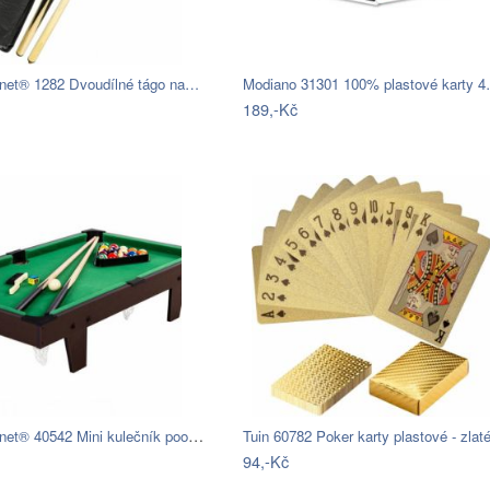
et® 1282 Dvoudílné tágo na…
Modiano 31301 100% plastové karty 
189,-Kč
GamesPlanet® 40542 Mini kulečník pool s…
Tuin 60782 Poker karty plastové - zlat
94,-Kč