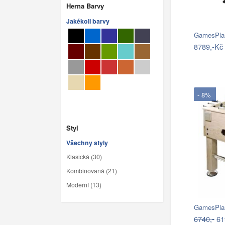
Herna Barvy
Jakékoli barvy
GamesPlan
8789,-Kč
- 8%
Styl
Všechny styly
Klasická (30)
Kombinovaná (21)
Moderní (13)
GamesPlan
6740,-
61