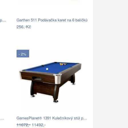
GamesPlanet® 1424 Kulečníkový stůl pool…
Garthen 511 Podávačka karet na 6 balíčků
256,-Kč
- 2%
GamesPlanet® 1391 Kulečníkový stůl pool…
al…
11672,-
11492,-