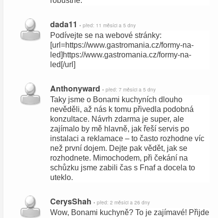
robustně.
dada11
• před: 11 měsíci a 5 dny
Podívejte se na webové stránky:
[url=https://www.gastromania.cz/formy-na-
led]https://www.gastromania.cz/formy-na-
led[/url]
Anthonyward
• před: 7 měsíci a 5 dny
Taky jsme o Bonami kuchyních dlouho
nevěděli, až nás k tomu přivedla podobná
konzultace. Návrh zdarma je super, ale
zajímalo by mě hlavně, jak řeší servis po
instalaci a reklamace – to často rozhodne víc
než první dojem. Dejte pak vědět, jak se
rozhodnete. Mimochodem, při čekání na
schůzku jsme zabili čas s Fnaf a docela to
uteklo.
CerysShah
• před: 2 měsíci a 26 dny
Wow, Bonami kuchyně? To je zajímavé! Přijde