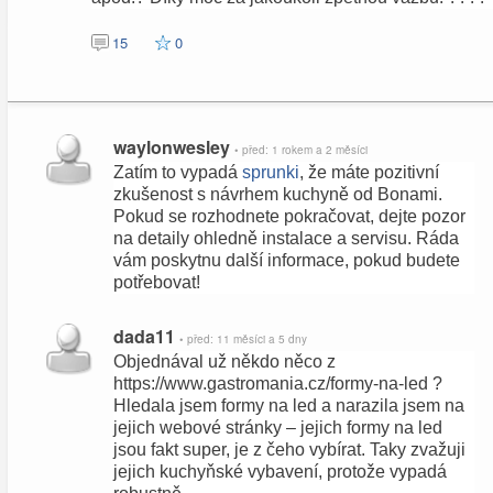
15
0
waylonwesley
• před: 1 rokem a 2 měsíci
Zatím to vypadá
sprunki
, že máte pozitivní
zkušenost s návrhem kuchyně od Bonami.
Pokud se rozhodnete pokračovat, dejte pozor
na detaily ohledně instalace a servisu. Ráda
vám poskytnu další informace, pokud budete
potřebovat!
dada11
• před: 11 měsíci a 5 dny
Objednával už někdo něco z
https://www.gastromania.cz/formy-na-led ?
Hledala jsem formy na led a narazila jsem na
jejich webové stránky – jejich formy na led
jsou fakt super, je z čeho vybírat. Taky zvažuji
jejich kuchyňské vybavení, protože vypadá