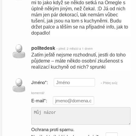
mi to jako když se někdo setká na Omegle s
úplně někým jiným, než čekal. :D Já od nich
mám jen pár dekorací, tak nemám vůbec
tušení, jak jsou na tom s kuchyněmi. Budu
držet palce a těším se na případné info, jak to
dopadlo!
politedesk
• před: 2 měsíci a 1 dnem
Zatím ještě nejsme rozhodnutí, jestli do toho
půjdeme – máte někdo osobní zkušenost s
realizací kuchyně od nich? sprunki
Jméno*:
• Přidej svůj
komentář
E-mail*:
Ochrana proti spamu.