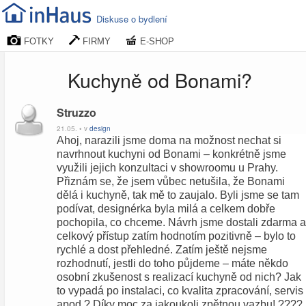
Diskuse o bydlení
FOTKY
FIRMY
E-SHOP
Kuchyně od Bonami?
Struzzo
21.05. • v
design
Ahoj, narazili jsme doma na možnost nechat si
navrhnout kuchyni od Bonami – konkrétně jsme
využili jejich konzultaci v showroomu u Prahy.
Přiznám se, že jsem vůbec netušila, že Bonami
dělá i kuchyně, tak mě to zaujalo. Byli jsme se tam
podívat, designérka byla milá a celkem dobře
pochopila, co chceme. Návrh jsme dostali zdarma a
celkový přístup zatím hodnotím pozitivně – bylo to
rychlé a dost přehledné. Zatím ještě nejsme
rozhodnutí, jestli do toho půjdeme – máte někdo
osobní zkušenost s realizací kuchyně od nich? Jak
to vypadá po instalaci, co kvalita zpracování, servis
apod.? Díky moc za jakoukoli zpětnou vazbu! ????