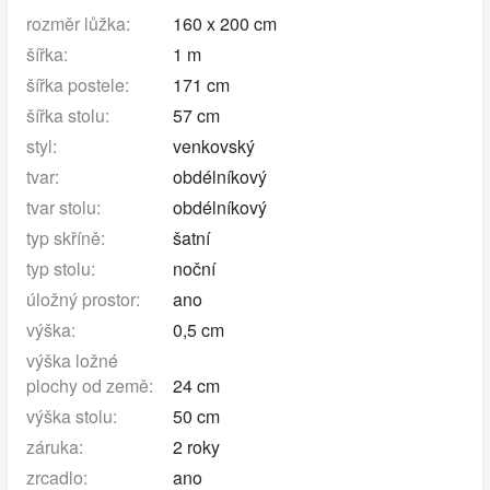
rozměr lůžka:
160 x 200 cm
šířka:
1 m
šířka postele:
171 cm
šířka stolu:
57 cm
styl:
venkovský
tvar:
obdélníkový
tvar stolu:
obdélníkový
typ skříně:
šatní
typ stolu:
noční
úložný prostor:
ano
výška:
0,5 cm
výška ložné
plochy od země:
24 cm
výška stolu:
50 cm
záruka:
2 roky
zrcadlo:
ano