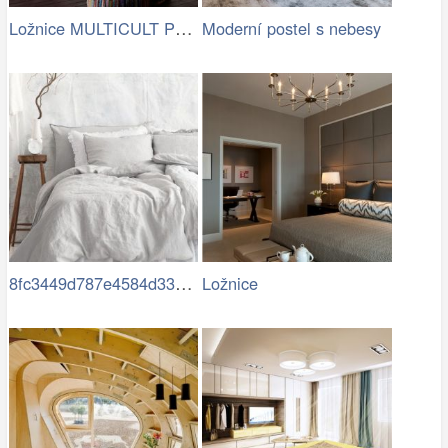
Ložnice MULTICULT Pouf kulatý pruhy
Moderní postel s nebesy
8fc3449d787e4584d33caed42e151bf2.jpg
Ložnice