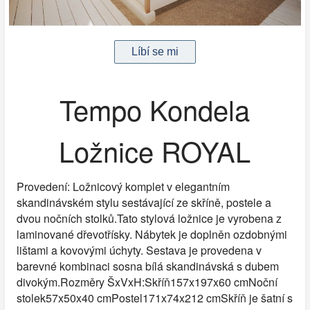
Tempo Kondela
Ložnice ROYAL
Provedení: Ložnicový komplet v elegantním
skandinávském stylu sestávající ze skříně, postele a
dvou nočních stolků.Tato stylová ložnice je vyrobena z
laminované dřevotřísky. Nábytek je doplněn ozdobnými
lištami a kovovými úchyty. Sestava je provedena v
barevné kombinaci sosna bílá skandinávská s dubem
divokým.Rozměry ŠxVxH:Skříň157x197x60 cmNoční
stolek57x50x40 cmPostel171x74x212 cmSkříň je šatní s