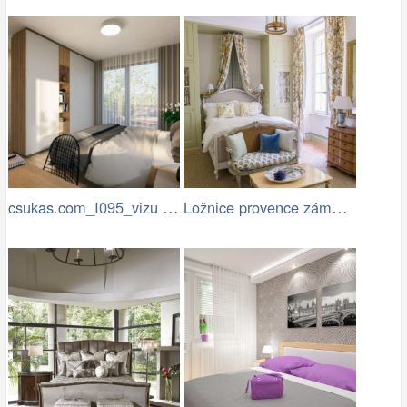
csukas.com_I095_vizu T1 - 07.jpg
Ložnice provence zámecká