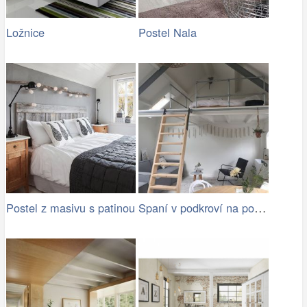
Ložnice
Postel Nala
Spaní v podkroví na podestě
Postel z masivu s patinou