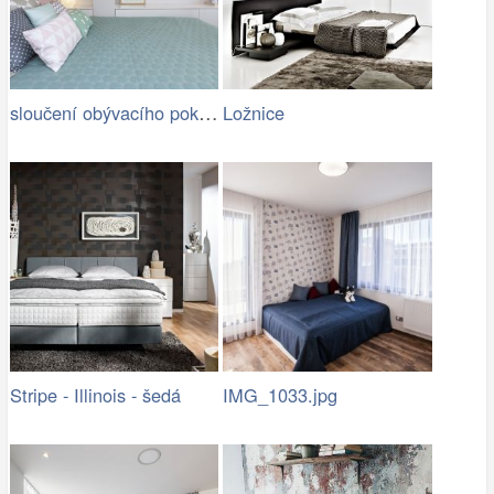
sloučení obývacího pokoje s ložnicí
Ložnice
Stripe - Illinois - šedá
IMG_1033.jpg