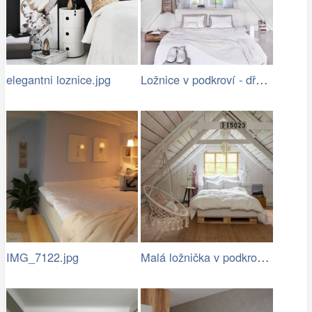
Ložnice v podkroví - dřevěné bílé…
elegantni loznice.jpg
Malá ložnička v podkroví, dřevo, trámy
IMG_7122.jpg