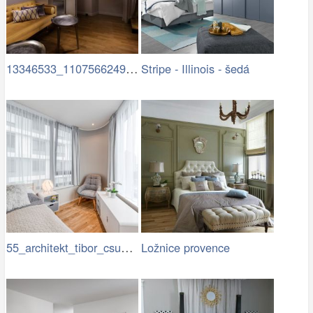
13346533_1107566249285084…
Stripe - Illinois - šedá
55_architekt_tibor_csukas_byty_Luka.jpg
Ložnice provence