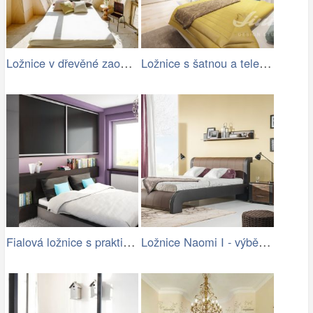
Ložnice v dřevěné zaoblené stavbě
Ložnice s šatnou a televizí
Fialová ložnice s praktickou vestavěnou…
Ložnice Naomi I - výběr barev