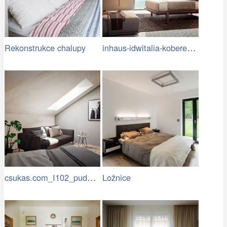
inhaus-idwitalia-koberec-v-loznici-Lido…
Rekonstrukce chalupy
csukas.com_I102_pudni garsonka Praha…
Ložnice