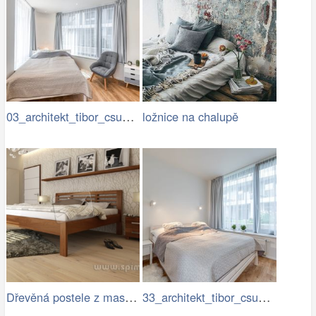
03_architekt_tibor_csukas_byty_Luka.jpg
ložnice na chalupě
Dřevěná postele z masivu GABRIELA BUK…
33_architekt_tibor_csukas_byty_Luka.jpg