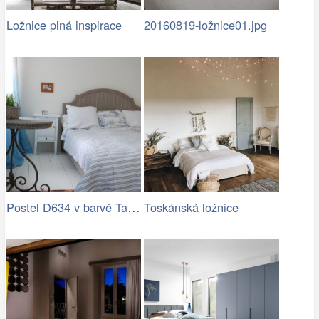
Ložnice plná inspirace
20160819-ložnice01.jpg
Postel D634 v barvě Taupe na bílé
Toskánská ložnice