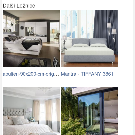
Další Ložnice
apulien-90x200-cm-original.jpg
Mantra - TIFFANY 3861