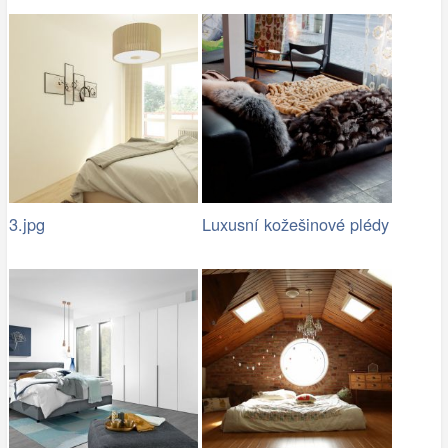
3.jpg
Luxusní kožešinové plédy