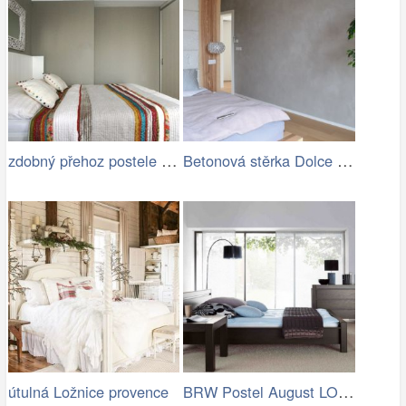
zdobný přehoz postele a zajímavý rám…
Betonová stěrka Dolce 2.jpg
BRW Postel August LOZ/160
útulná Ložnice provence