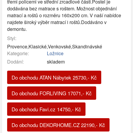
třemi policemi ve střední zrcadlové části.Postel je
dodávána bez matrace s roštem. Možnost objednání
matrací a roštů o rozměru 160x200 cm. V naší nabídce
najdete široký výběr matrací i roštů.Dodáváno v
demontu.
Styl:
Provence,Klasické,Venkovské,Skandinávské
Kategorie:
Ložnice
Dodání:
skladem
Do obchodu ATAN Nábytek
25730
,-
Kč
Do obchodu FORLIVING
17071
,-
Kč
Do obchodu Favi.cz
14750
,-
Kč
Do obchodu DEKORHOME.CZ
22190
,-
Kč