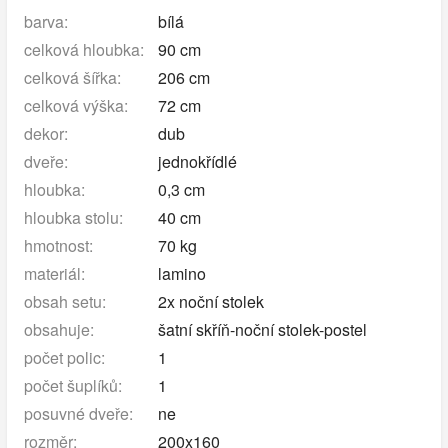
barva:
bílá
celková hloubka:
90 cm
celková šířka:
206 cm
celková výška:
72 cm
dekor:
dub
dveře:
jednokřídlé
hloubka:
0,3 cm
hloubka stolu:
40 cm
hmotnost:
70 kg
materiál:
lamino
obsah setu:
2x noční stolek
obsahuje:
šatní skříň-noční stolek-postel
počet polic:
1
počet šuplíků:
1
posuvné dveře:
ne
rozměr:
200x160