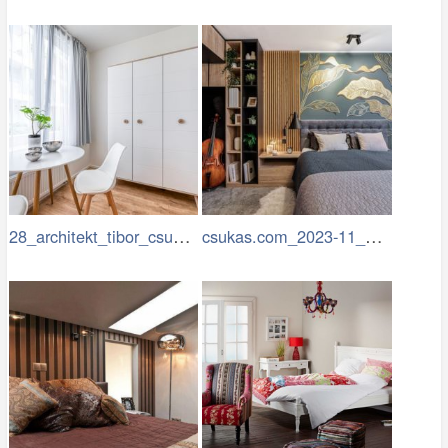
28_architekt_tibor_csukas_byty_Luka.jpg
csukas.com_2023-11_BYT Hostivar_050.jpg