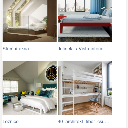
Jelinek-LaVista-interier_2.jpg
Střešní okna
40_architekt_tibor_csukas_byty_Luka.jpg
Ložnice