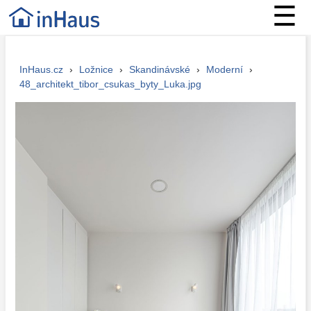
☰
InHaus.cz
›
Ložnice
›
Skandinávské
›
Moderní
›
48_architekt_tibor_csukas_byty_Luka.jpg