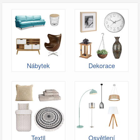
Nábytek
Dekorace
Textil
Osvětlení