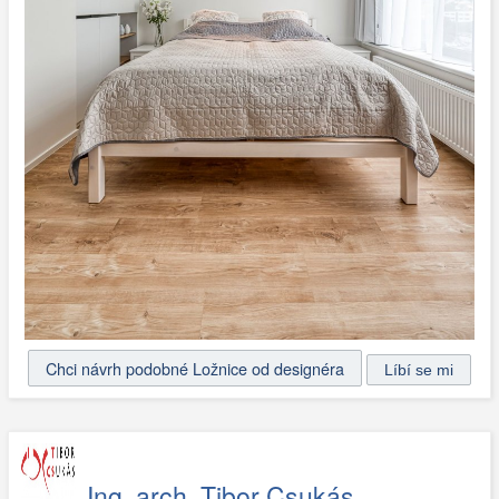
Chci návrh podobné Ložnice od designéra
Ing. arch. Tibor Csukás