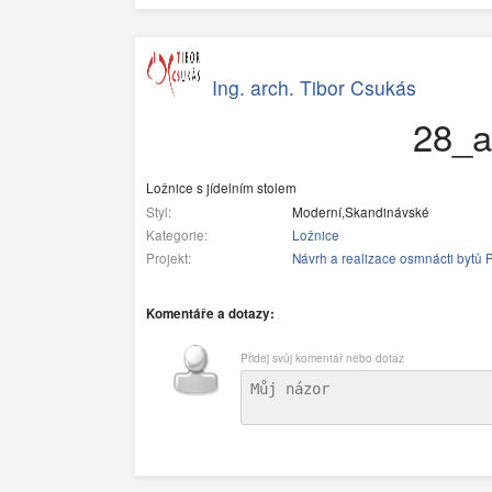
Ing. arch. Tibor Csukás
28_a
Ložnice s jídelním stolem
Styl:
Moderní,Skandinávské
Kategorie:
Ložnice
Projekt:
Návrh a realizace osmnácti bytů 
Komentáře a dotazy:
Přidej svůj komentář nebo dotaz