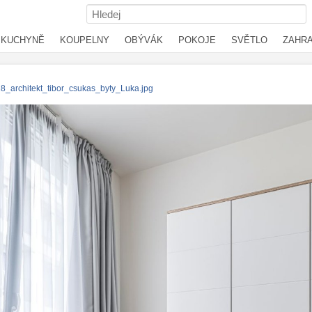
KUCHYNĚ
KOUPELNY
OBÝVÁK
POKOJE
SVĚTLO
ZAHR
8_architekt_tibor_csukas_byty_Luka.jpg