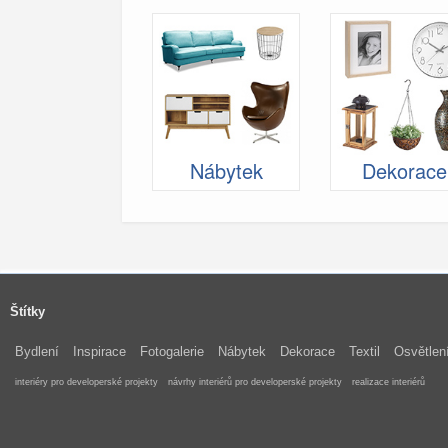
Nábytek
Dekorace
Štítky
Bydlení
Inspirace
Fotogalerie
Nábytek
Dekorace
Textil
Osvětlen
interiéry pro developerské projekty
návrhy interiérů pro developerské projekty
realizace interiérů