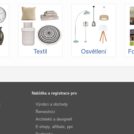
Textil
Osvětlení
Fo
Nabídka a registrace pro
Výrobci a obchody
í
Řemeslníci
Architekti a designeři
E-shopy, affiliate, ppc