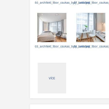
50_architekt_tibor_csukas_byty_Luka.jpg
27_architekt_tibor_csukas
03_architekt_tibor_csukas_byty_Luka.jpg
30_architekt_tibor_csukas
VÍCE