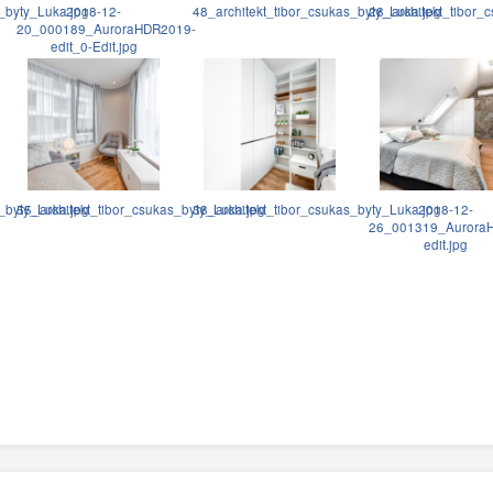
_byty_Luka.jpg
2018-12-
48_architekt_tibor_csukas_byty_Luka.jpg
28_architekt_tibor_c
20_000189_AuroraHDR2019-
edit_0-Edit.jpg
_byty_Luka.jpg
55_architekt_tibor_csukas_byty_Luka.jpg
38_architekt_tibor_csukas_byty_Luka.jpg
2018-12-
26_001319_Aurora
edit.jpg