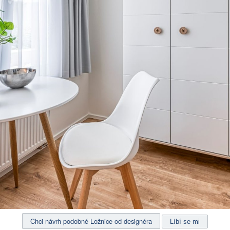
Chci návrh podobné Ložnice od designéra