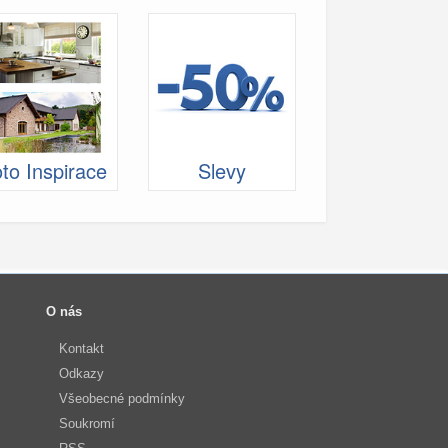
to Inspirace
Slevy
O nás
Kontakt
Odkazy
Všeobecné podmínky
Soukromí