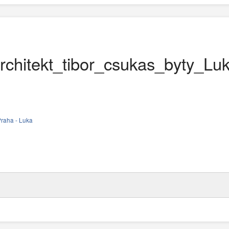
rchitekt_tibor_csukas_byty_Luk
Praha - Luka