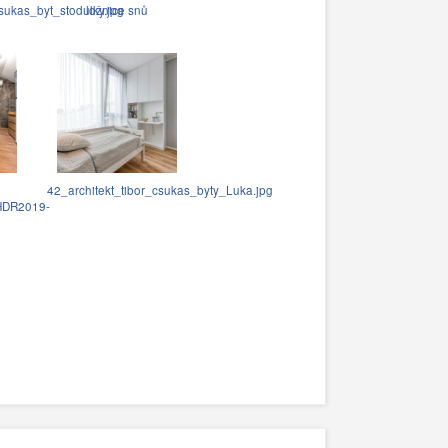
sukas_byt_stodulky.jpg
ložnice snů
42_architekt_tibor_csukas_byty_Luka.jpg
HDR2019-