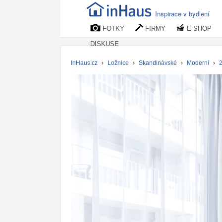
Inspirace v bydlení
FOTKY
FIRMY
E-SHOP
DISKUSE
InHaus.cz
›
Ložnice
›
Skandinávské
›
Moderní
›
2