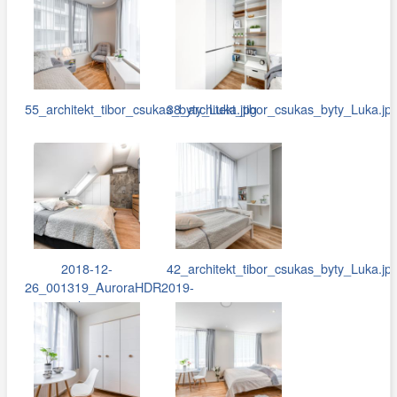
55_architekt_tibor_csukas_byty_Luka.jpg
38_architekt_tibor_csukas_byty_Luka.jp
2018-12-
42_architekt_tibor_csukas_byty_Luka.jp
26_001319_AuroraHDR2019-
edit.jpg