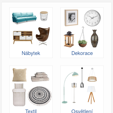
Nábytek
Dekorace
Textil
Osvětlení