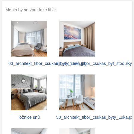
Mohlo by se vám také líbit:
03_architekt_tibor_csukas_byty_Luka.jpg
28_architekt_tibor_csukas_byt_stodulky.
ložnice snů
30_architekt_tibor_csukas_byty_Luka.jp