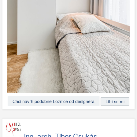
Chci návrh podobné Ložnice od designéra
Ing. arch. Tibor Csukás