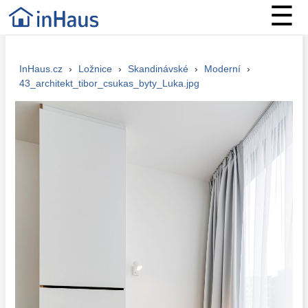
☰
InHaus.cz
›
Ložnice
›
Skandinávské
›
Moderní
›
43_architekt_tibor_csukas_byty_Luka.jpg