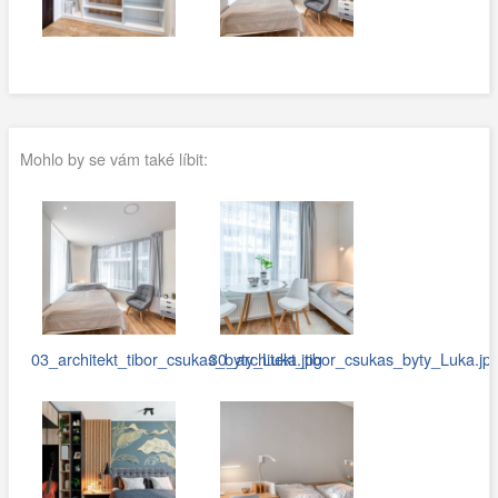
Mohlo by se vám také líbit:
03_architekt_tibor_csukas_byty_Luka.jpg
30_architekt_tibor_csukas_byty_Luka.jp