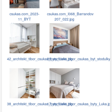
csukas.com_2023-
csukas.com_I068_Barrandov
11_BYT
207_022.jpg
Hostivar_048.jpg
42_architekt_tibor_csukas_byty_Luka.jpg
28_architekt_tibor_csukas_byt_stodulky.
38_architekt_tibor_csukas_byty_Luka.jpg
17_architekt_tibor_csukas_byty_Luka.jp