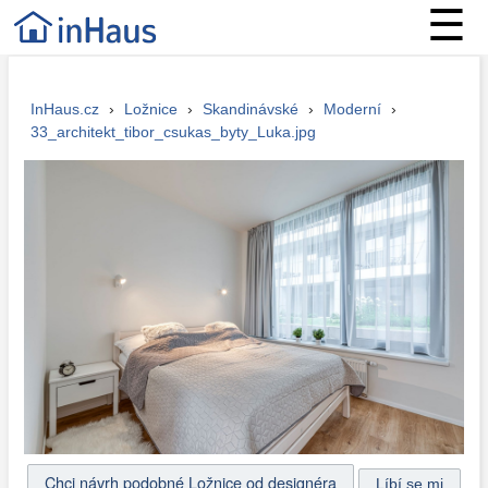
☰
InHaus.cz
›
Ložnice
›
Skandinávské
›
Moderní
›
33_architekt_tibor_csukas_byty_Luka.jpg
Chci návrh podobné Ložnice od designéra