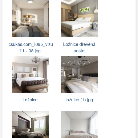
Hostivar_048.jpg
csukas.com_I095_vizu
Ložnice dřevěná
T1 - 08.jpg
postel
Ložnice
ložnice (1).jpg