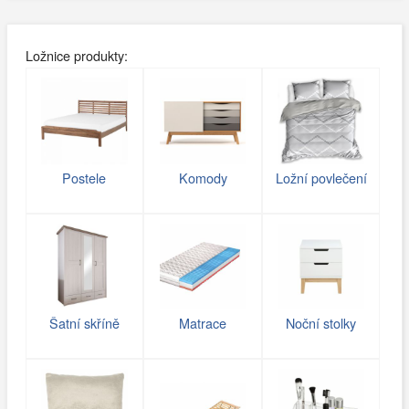
Ložnice produkty:
Postele
Komody
Ložní povlečení
Šatní skříně
Matrace
Noční stolky