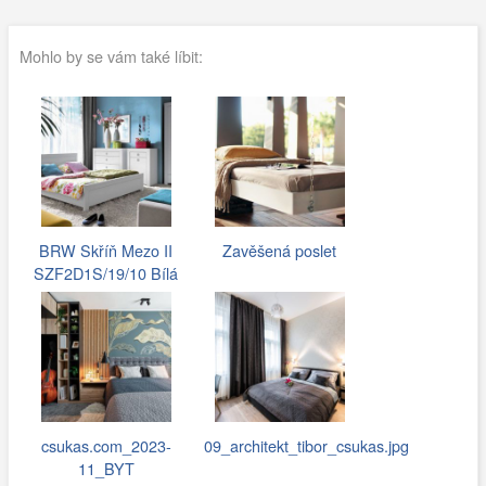
Mohlo by se vám také líbit:
BRW Skříň Mezo II
Zavěšená poslet
SZF2D1S/19/10 Bílá
csukas.com_2023-
09_architekt_tibor_csukas.jpg
11_BYT