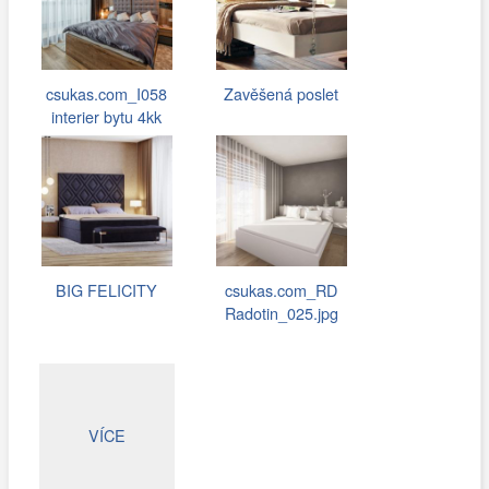
csukas.com_I058
Zavěšená poslet
interier bytu 4kk
075.jpg
BIG FELICITY
csukas.com_RD
Radotin_025.jpg
VÍCE