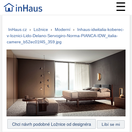
☰
InHaus.cz
›
Ložnice
›
Moderní
›
Inhaus-idwitalia-koberec-
v-loznici-Lido-Delano-Servogiro-Norma-PIANCA-IDW_italia-
camere_b52ec01f45_359.jpg
Chci návrh podobné Ložnice od designéra