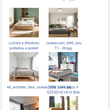
Ložnice s dřevěnou
csukas.com_I095_vizu
podlahou a postelí
T1 - 09.jpg
48_architekt_tibor_csukas_byty_Luka.jpg
BRW Skříň Mezo II
SZF2D1S/19/10 Bílá