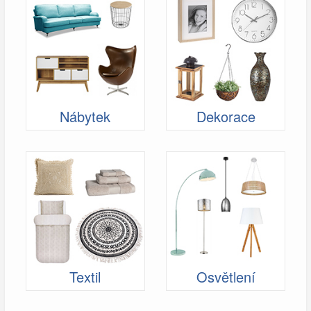
Nábytek
Dekorace
Textil
Osvětlení