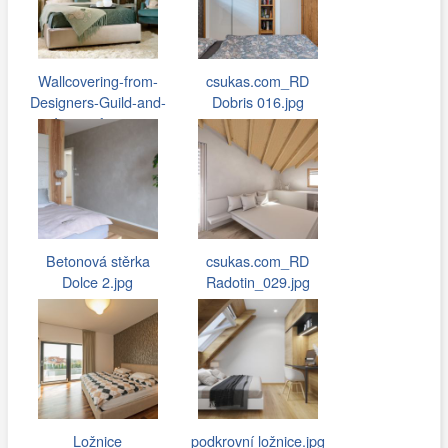
Wallcovering-from-
csukas.com_RD
Designers-Guild-and-
Dobris 016.jpg
Image-from…
Betonová stěrka
csukas.com_RD
Dolce 2.jpg
Radotin_029.jpg
Ložnice
podkrovní ložnice.jpg