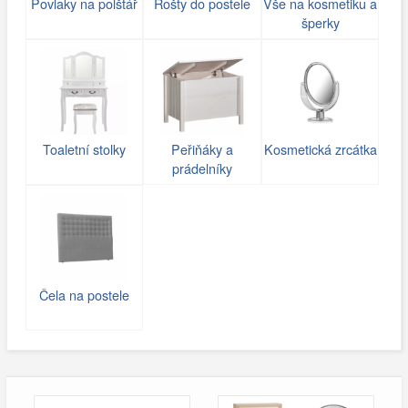
Povlaky na polštář
Rošty do postele
Vše na kosmetiku a
šperky
Toaletní stolky
Peřiňáky a
Kosmetická zrcátka
prádelníky
Čela na postele