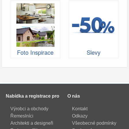
Foto Inspirace
Slevy
Nabídka a registrace pro
O nás
Výrobci a obchody
Kontakt
Řemeslníci
Odkazy
Architekti a designeři
Všeobecné podmínky