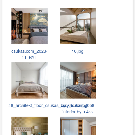
csukas.com_2023-
10.jpg
11_BYT
Hostivar_050.jpg
48_architekt_tibor_csukas_byty_Luka.jpg
csukas.com_I058
interier bytu 4kk
075.jpg