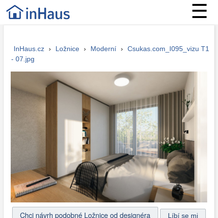
☰
InHaus.cz
›
Ložnice
›
Moderní
›
Csukas.com_I095_vizu T1
- 07.jpg
Chci návrh podobné Ložnice od designéra