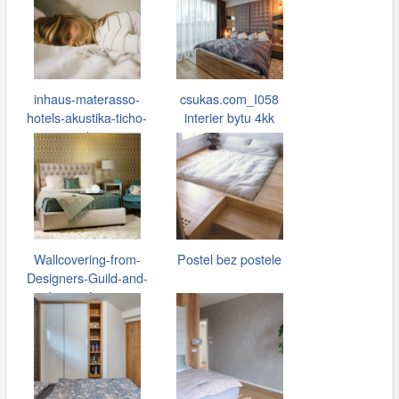
inhaus-materasso-
csukas.com_I058
hotels-akustika-ticho-
interier bytu 4kk
spanek-01…
075.jpg
Wallcovering-from-
Postel bez postele
Designers-Guild-and-
Image-from…