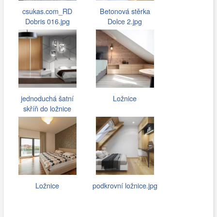
csukas.com_RD
Betonová stěrka
Dobris 016.jpg
Dolce 2.jpg
jednoduchá šatní
Ložnice
skříň do ložnice
Ložnice
podkrovní ložnice.jpg