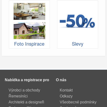
Foto Inspirace
Slevy
Nabídka a registrace pro
O nás
Výrobci a obchody
Kontakt
Řemeslníci
Odkazy
Architekti a designeři
Všeobecné podmínky