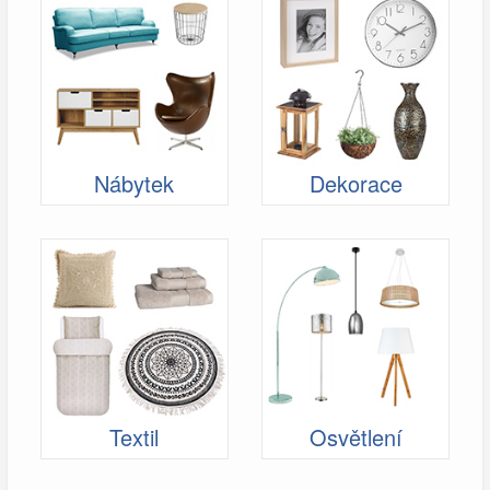
Nábytek
Dekorace
Textil
Osvětlení