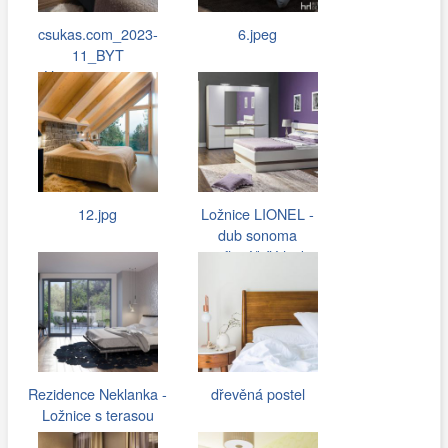
csukas.com_2023-
6.jpeg
11_BYT
Hostivar_052.jpg
12.jpg
Ložnice LIONEL -
dub sonoma
truflový/bílý lesk
Rezidence Neklanka -
dřevěná postel
Ložnice s terasou