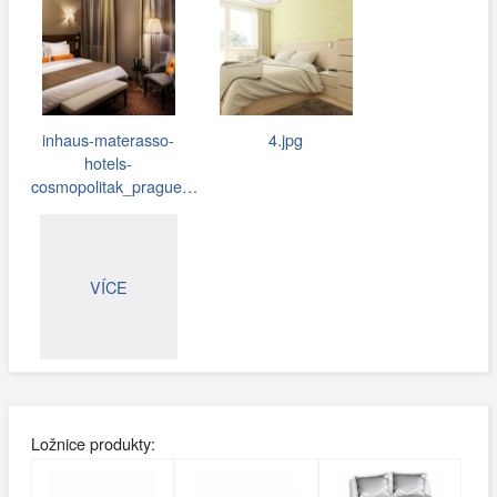
inhaus-materasso-
4.jpg
hotels-
cosmopolitak_prague…
VÍCE
Ložnice produkty: