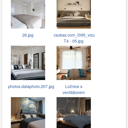
26.jpg
csukas.com_I095_vizu
T4 - 05.jpg
photos.dataphoto.207.jpg
Ložnice s
ventilátorem