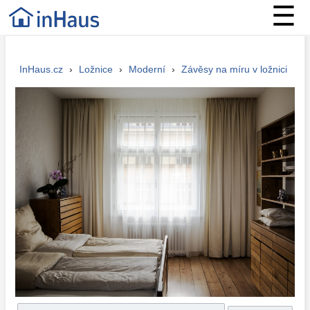
☰
InHaus.cz
›
Ložnice
›
Moderní
›
Závěsy na míru v ložnici