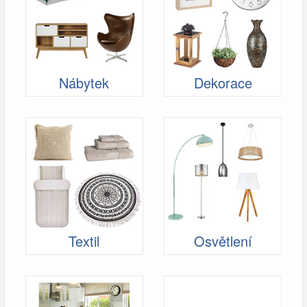
Nábytek
Dekorace
Textil
Osvětlení