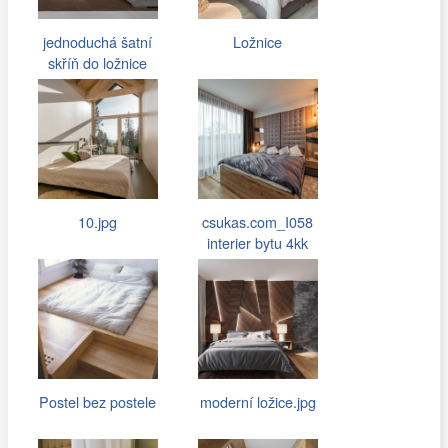
jednoduchá šatní
Ložnice
skříň do ložnice
10.jpg
csukas.com_I058
interier bytu 4kk
075.jpg
Postel bez postele
moderní ložice.jpg