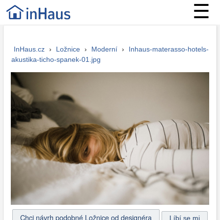
☰
InHaus.cz
›
Ložnice
›
Moderní
›
Inhaus-materasso-hotels-
akustika-ticho-spanek-01.jpg
Chci návrh podobné Ložnice od designéra