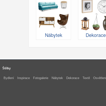
Nábytek
Dekorace
Štítky
Bydlení
Inspirace
Fotogalerie
Nábytek
Dekorace
Textil
Osvětlen