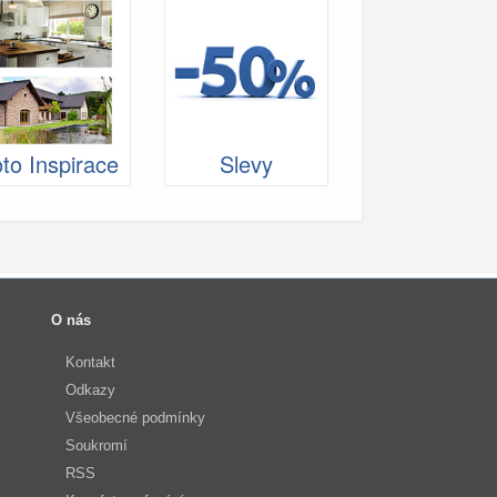
to Inspirace
Slevy
O nás
Kontakt
Odkazy
Všeobecné podmínky
Soukromí
RSS