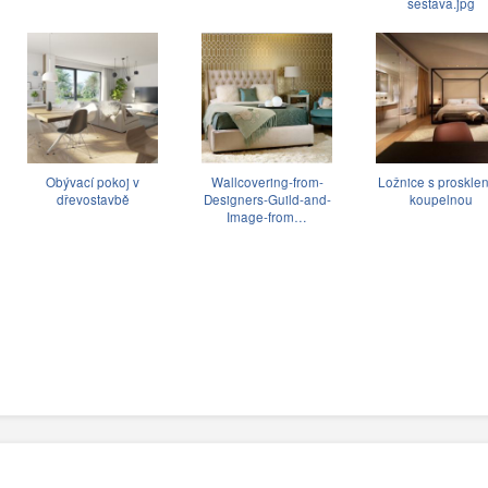
sestava.jpg
Obývací pokoj v
Wallcovering-from-
Ložnice s proskle
dřevostavbě
Designers-Guild-and-
koupelnou
Image-from…