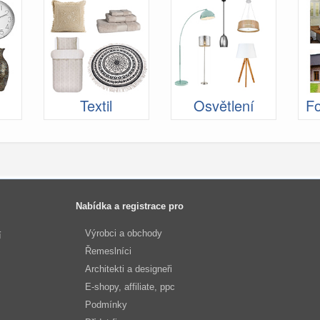
Textil
Osvětlení
Fo
Nabídka a registrace pro
Výrobci a obchody
í
Řemeslníci
Architekti a designeři
E-shopy, affiliate, ppc
Podmínky