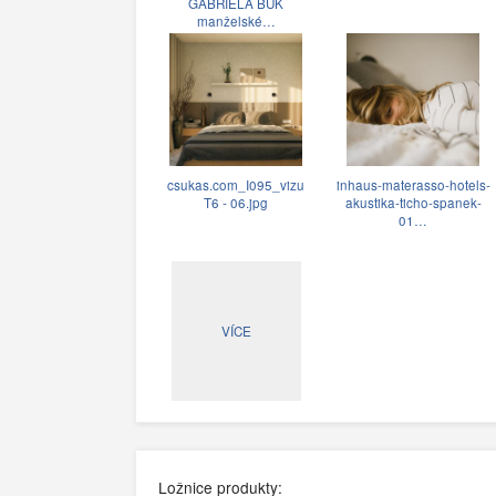
GABRIELA BUK
manželské…
csukas.com_I095_vizu
inhaus-materasso-hotels-
T6 - 06.jpg
akustika-ticho-spanek-
01…
VÍCE
Ložnice produkty: