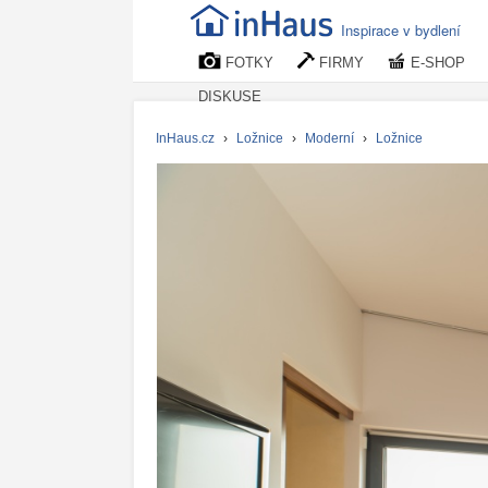
Inspirace v bydlení
FOTKY
FIRMY
E-SHOP
DISKUSE
InHaus.cz
›
Ložnice
›
Moderní
›
Ložnice