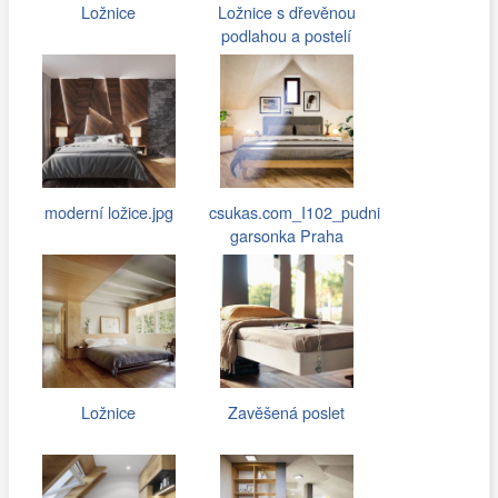
Ložnice
Ložnice s dřevěnou
podlahou a postelí
moderní ložice.jpg
csukas.com_I102_pudni
garsonka Praha
003.jpg
Ložnice
Zavěšená poslet