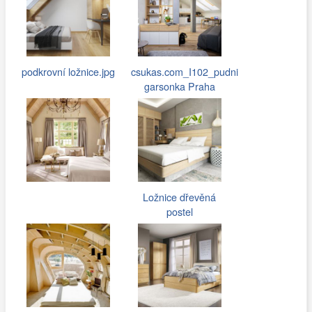
podkrovní ložnice.jpg
csukas.com_I102_pudni
garsonka Praha
005.jpg
Ložnice dřevěná
postel