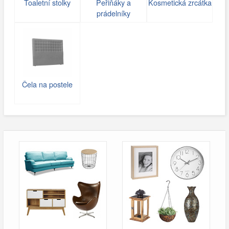
Toaletní stolky
Peřiňáky a
Kosmetická zrcátka
prádelníky
Čela na postele