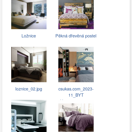
Ložnice
Pěkná dřevěná postel
loznice_02.jpg
csukas.com_2023-
11_BYT
Hostivar_048.jpg