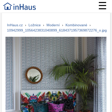
☰
InHaus.cz
›
Ložnice
›
Moderní
›
Kombinované
›
10942999_1056423831040899_6184371957369872276_o.jpg