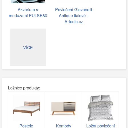
Akvárium s
Povlečení Giovanelli
medúzami PULSE80
Antique fialové -
Artedio.cz
VÍCE
Ložnice produkty:
Postele
Komody
Ložní povlečení