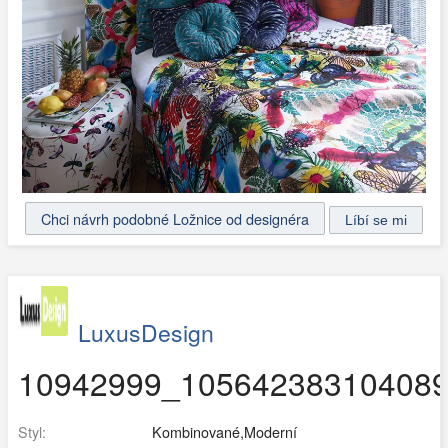
Chci návrh podobné Ložnice od designéra
LuxusDesign
10942999_105642383104089
Styl:
Kombinované,Moderní