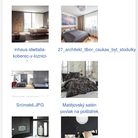
inhaus-idwitalia-
27_architekt_tibor_csukas_byt_stodulky.
koberec-v-loznici-
Lido-Delano…
Snímek6.JPG
Matějovský satén
povlak na polštářek
Swarowski,…