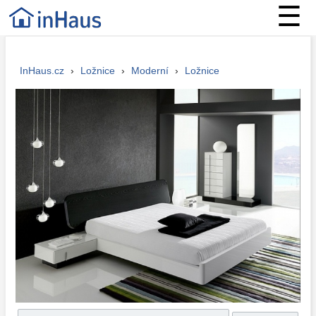
☰
InHaus.cz
›
Ložnice
›
Moderní
›
Ložnice