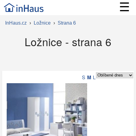
☰
InHaus.cz
›
Ložnice
›
Strana 6
Ložnice - strana 6
S
M
L