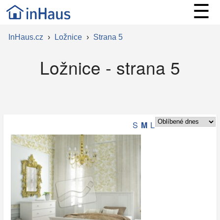
☰
InHaus.cz
›
Ložnice
›
Strana 5
Ložnice - strana 5
S
M
L