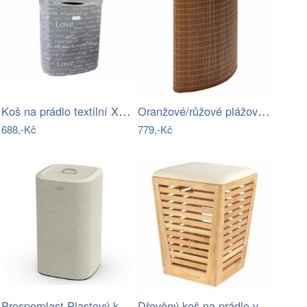
Koš na prádlo textilní X1379
Oranžové/růžové plážové osušky v sadě 2…
688,-Kč
779,-Kč
Prosperplast Plastový květináč COROS…
Dřevěný koš na prádlo v přírodní barvě…