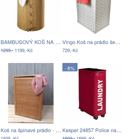
BAMBUSOVÝ KOŠ NA PRÁDLO, barva hnědá ,…
Vingo Koš na prádlo šedý Rozměry (cm):…
1299,-
1199,-Kč
729,-Kč
- 8%
Koš na špinavé prádlo - AT
Kesper 24857 Police na kolečkách s…
1935,-Kč
1809,-
1669,-Kč