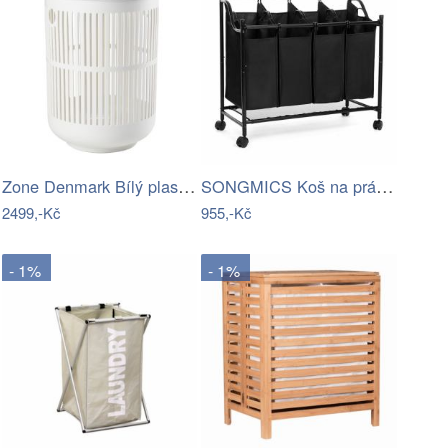
Zone Denmark Bílý plastový koš na…
SONGMICS Koš na prádlo Zoe 4x35 L černý
2499,-Kč
955,-Kč
- 1%
- 1%