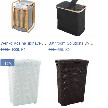
Wenko Koš na špinavé prádlo z netkané…
Bathroom Solutions Dvoukomorový koš na…
1069,-
1009,-Kč
699,-
655,-Kč
- 12%