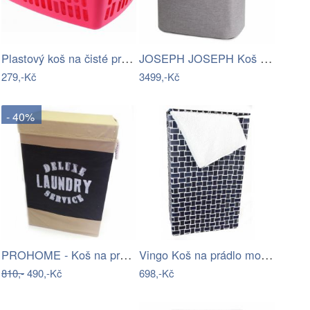
Plastový koš na čisté prádlo HEIDRUN…
JOSEPH JOSEPH Koš na prádlo Tota 90 L,…
279,-Kč
3499,-Kč
- 40%
PROHOME - Koš na prádlo Laundry
Vingo Koš na prádlo modro-bílý Rozměry …
810,-
490,-Kč
698,-Kč