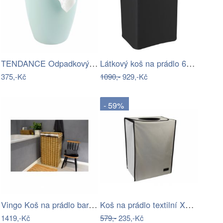
TENDANCE Odpadkový koš do koupelny…
Látkový koš na prádlo 68 l Ecori – Wenko
375,-Kč
1090,-
929,-Kč
- 59%
Vingo Koš na prádlo barvy cappuccino…
Koš na prádlo textilní X1385/B
1419,-Kč
579,-
235,-Kč