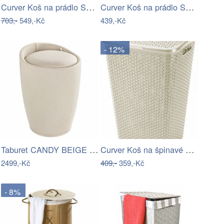
Curver Koš na prádlo STYLE RATTAN 60L -…
Curver Koš na prádlo STYLE RATTAN 40L -…
703,-
549,-Kč
439,-Kč
- 12%
Taburet CANDY BEIGE - koš na prádlo, 2…
Curver Koš na špinavé prádlo MY STYLE…
2499,-Kč
409,-
359,-Kč
- 8%