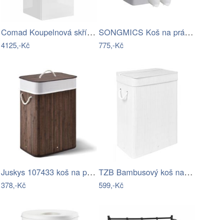
Comad Koupelnová skříňka s košem na…
SONGMICS Koš na prádlo Vilém 170 L šedý
4125,-Kč
775,-Kč
Juskys 107433 koš na prádlo 72 l bambus…
TZB Bambusový koš na prádlo SOREN I 80…
378,-Kč
599,-Kč