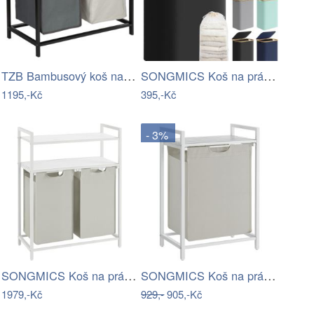
TZB Bambusový koš na prádlo Hanoi šedo…
SONGMICS Koš na prádlo Leslie 90 L černý
1195,-Kč
395,-Kč
- 3%
SONGMICS Koš na prádlo Vasagle Ovules…
SONGMICS Koš na prádlo File 65L bílo…
1979,-Kč
929,-
905,-Kč