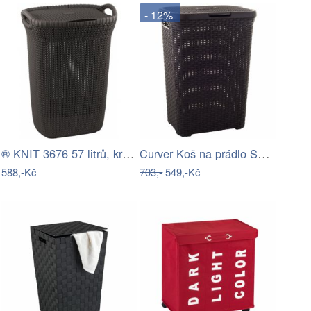
- 12%
® KNIT 3676 57 litrů, krémová,…
Curver Koš na prádlo STYLE RATTAN 60L -…
588,-Kč
703,-
549,-Kč