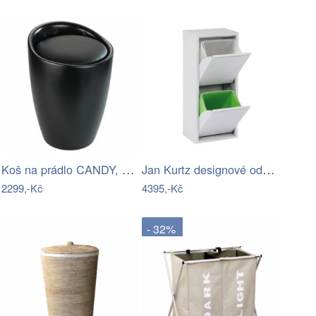
Koš na prádlo CANDY, matný černý, 2v1,…
Jan Kurtz designové odpakové koše na…
2299,-Kč
4395,-Kč
- 32%