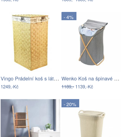
- 4%
Vingo Prádelní koš s látkou PARIS…
Wenko Koš na špinavé prádlo z netkané…
1249,-Kč
1189,-
1139,-Kč
- 20%