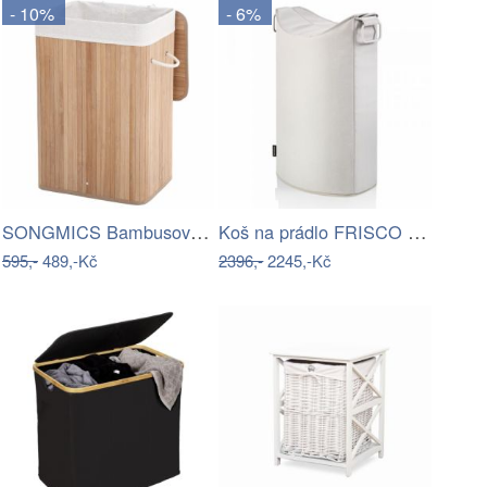
- 10%
- 6%
SONGMICS Bambusový koš na prádlo…
Koš na prádlo FRISCO pískový BLOMUS
595,-
489,-Kč
2396,-
2245,-Kč