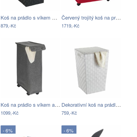
Koš na prádlo s víkem ADRIA, 48 l,…
Červený trojitý koš na prádlo Wenko…
879,-Kč
1719,-Kč
Koš na prádlo s víkem a kolečky, úzká…
Dekorativní koš na prádlo Adria WENKO…
1099,-Kč
759,-Kč
- 6%
- 6%