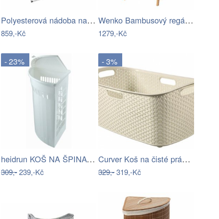
Polyesterová nádoba na špinavé prádlo…
Wenko Bambusový regál s 1 policí a 2…
859,-Kč
1279,-Kč
- 23%
- 3%
heidrun KOŠ NA ŠPINAVÉ PRÁDLO 35L,…
Curver Koš na čisté prádlo MY STYLE 47…
309,-
239,-Kč
329,-
319,-Kč