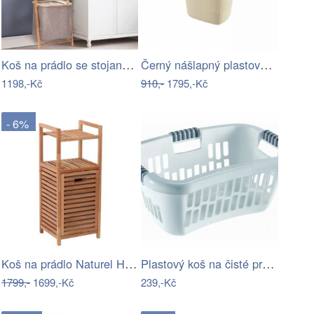
Koš na prádlo se stojanem na ručníky
Černý nášlapný plastový odpadkový koš…
1198,-Kč
910,-
1795,-Kč
- 6%
Koš na prádlo Naturel Home 35,5x95x39,5…
Plastový koš na čisté prádlo Heidrun…
1799,-
1699,-Kč
239,-Kč