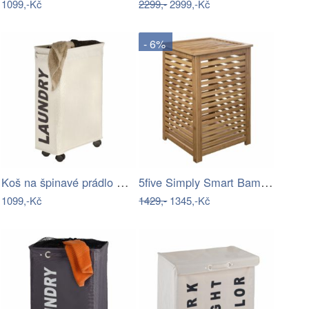
1099,-Kč
2299,-
2999,-Kč
- 6%
Koš na špinavé prádlo CORNO – kontejner…
5five Simply Smart Bambusový koš na…
1099,-Kč
1429,-
1345,-Kč