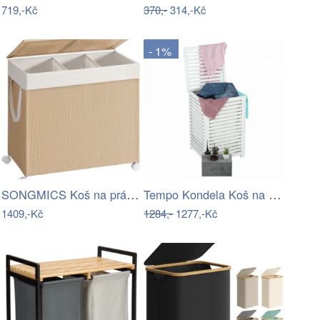
719,-Kč
370,-
314,-Kč
- 1%
SONGMICS Koš na prádlo Dione 140 L hnědý
Tempo Kondela Koš na prádlo BASKET -…
1409,-Kč
1284,-
1277,-Kč