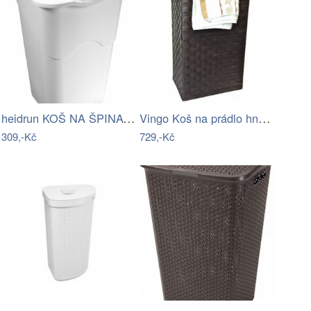
heidrun KOŠ NA ŠPINAVÉ PRÁDLO 50L/40X36…
Vingo Koš na prádlo hnědý Rozměry (cm):…
309,-Kč
729,-Kč