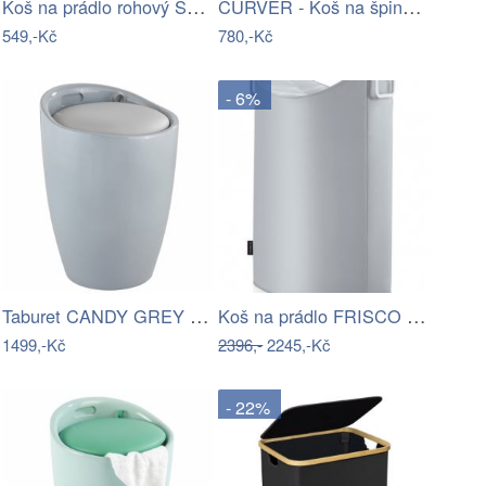
Koš na prádlo rohový SEOUL 62 l
CURVER - Koš na špinavé prádlo Y Style…
549,-Kč
780,-Kč
- 6%
Taburet CANDY GREY - koš na prádlo, 2 v…
Koš na prádlo FRISCO šedý BLOMUS
1499,-Kč
2396,-
2245,-Kč
- 22%