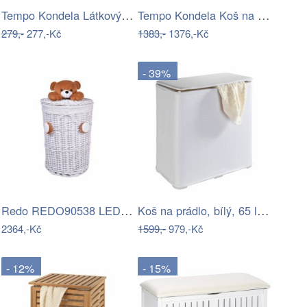
Tempo Kondela Látkový koš na prádlo…
Tempo Kondela Koš na prádlo MENORK -…
279,-
277,-Kč
1383,-
1376,-Kč
- 39%
Redo REDO90538 LED venkovní nástěnné…
Koš na prádlo, bílý, 65 l, plastový,…
2364,-Kč
1599,-
979,-Kč
- 12%
- 15%