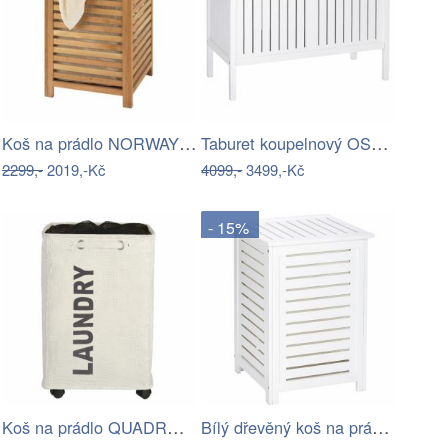
Koš na prádlo NORWAY - úložný box na…
Taburet koupelnový OSLO, koš na prádlo …
2299,-
2019,-Kč
4099,-
3499,-Kč
- 15%
Koš na prádlo QUADRO, kontejner 79 l,…
Bílý dřevěný koš na prádlo 56 l Oslo –…