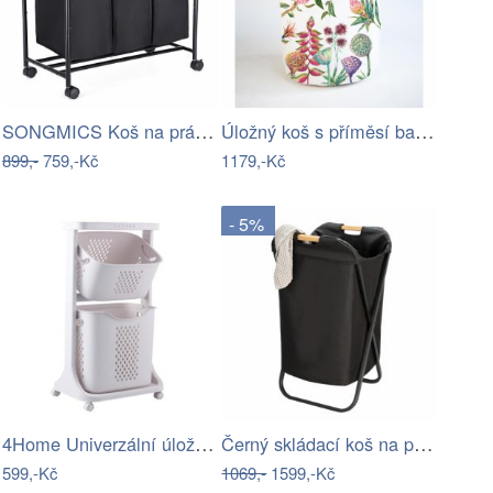
SONGMICS Koš na prádlo pojízdný černý 3…
Úložný koš s příměsí bavlny Madre Selva…
899,-
759,-Kč
1179,-Kč
- 5%
4Home Univerzální úložné koše na…
Černý skládací koš na prádlo Wenko Bin
599,-Kč
1069,-
1599,-Kč