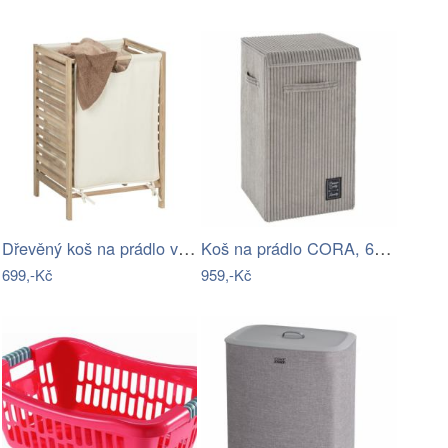
Dřevěný koš na prádlo v přírodní barvě…
Koš na prádlo CORA, 63 L, šedý , WENKO
699,-Kč
959,-Kč