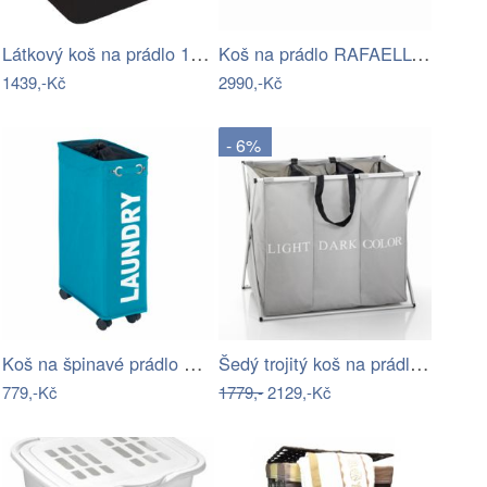
Látkový koš na prádlo 105 l Trio Ecori…
Koš na prádlo RAFAELLO Tempo Kondela
1439,-Kč
2990,-Kč
- 6%
Koš na špinavé prádlo CORNO, kontejner…
Šedý trojitý koš na prádlo Tomasucci…
779,-Kč
1779,-
2129,-Kč