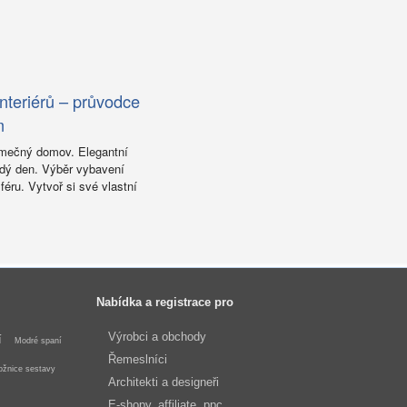
nteriérů – průvodce
m
imečný domov. Elegantní
aždý den. Výběr vybavení
éru. Vytvoř si své vlastní
Nabídka a registrace pro
Výrobci a obchody
í
Modré spaní
Řemeslníci
ožnice sestavy
Architekti a designeři
E-shopy, affiliate, ppc