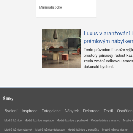
Minimalistické
Luxus v aranžování i
prémiovým nábytke
Tento průvodce ti ukáže výj
prostory přinášejí radost k
zcela změní celkovou atmosf
dokonalé bydlení.
Štítky
Bydlení
Inspirace
Fotogalerie
Nábytek
Dekorace
Textil
Osvětlen
Modré ložnice
Modré ložnice inspirace
Modré ložnice v podkroví
Modré ložnice z masivu
Modré l
Modré ložnice nábytek
Modré ložnice dekorace
Modré ložnice v paneláku
Modré ložnice design