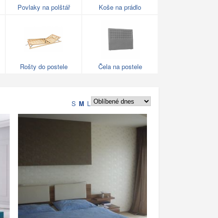
Povlaky na polštář
Koše na prádlo
Rošty do postele
Čela na postele
S
M
L