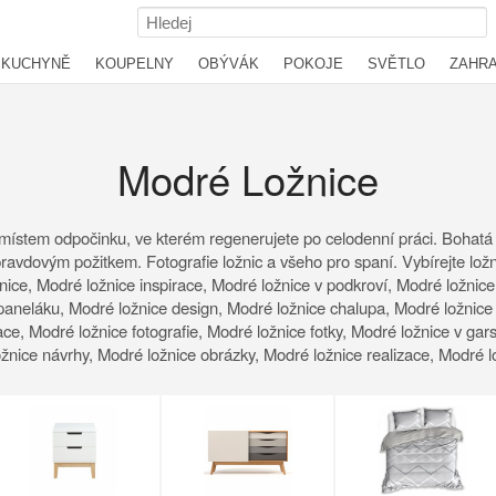
KUCHYNĚ
KOUPELNY
OBÝVÁK
POKOJE
SVĚTLO
ZAHR
Modré Ložnice
e je místem odpočinku, ve kterém regenerujete po celodenní práci. Bohatá
avdovým požitkem. Fotografie ložnic a všeho pro spaní. Vybírejte ložni
nice, Modré ložnice inspirace, Modré ložnice v podkroví, Modré ložnic
paneláku, Modré ložnice design, Modré ložnice chalupa, Modré ložnice 
race, Modré ložnice fotografie, Modré ložnice fotky, Modré ložnice v gar
 ložnice návrhy, Modré ložnice obrázky, Modré ložnice realizace, Modré 