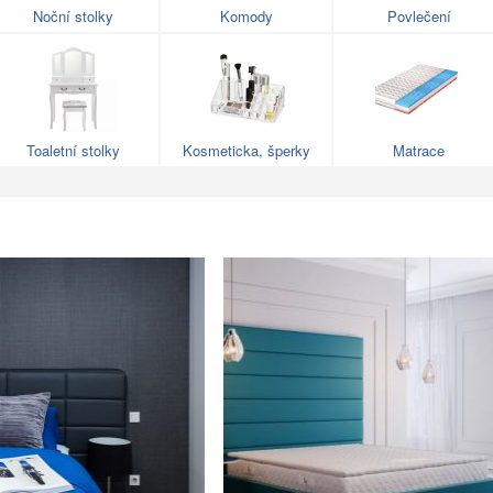
Noční stolky
Komody
Povlečení
Toaletní stolky
Kosmeticka, šperky
Matrace