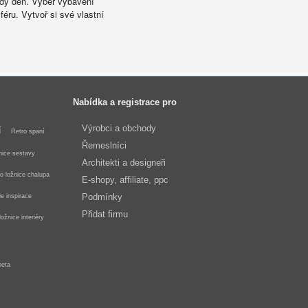
aždý den. Výběr vybavení
éru. Vytvoř si své vlastní
Nabídka a registrace pro
Výrobci a obchody
í
Retro spaní
Řemeslníci
nice sestavy
Architekti a designeři
o ložnice chalupa
E-shopy, affiliate, ppc
Podmínky
ie inspirace
Přidat firmu
ložnice interiéry
peta