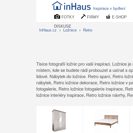
Inspirace v bydlení
FOTKY
FIRMY
E-SHOP
DISKUSE
InHaus.cz
›
Ložnice
›
Retro
Tisíce fotografií ložnic pro vaši inspiraci. Ložnic
místem, kde se budete rádi probouzet a usínat s opr
lidové. Nábytek do ložnice. Retro spaní, Retro ložni
nábytek, Retro ložnice dekorace, Retro ložnice v pa
fotogalerie, Retro ložnice fotogalerie inspirace, Retr
ložnice interiéry inspirace, Retro ložnice návrhy, R