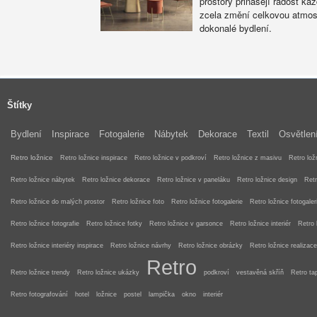
prostory přinášejí radost k
zcela změní celkovou atmosf
dokonalé bydlení.
Štítky
Bydlení
Inspirace
Fotogalerie
Nábytek
Dekorace
Textil
Osvětlen
Retro ložnice
Retro ložnice inspirace
Retro ložnice v podkroví
Retro ložnice z masivu
Retro lož
Retro ložnice nábytek
Retro ložnice dekorace
Retro ložnice v paneláku
Retro ložnice design
Retr
Retro ložnice do malých prostor
Retro ložnice foto
Retro ložnice fotogalerie
Retro ložnice fotogaler
Retro ložnice fotografie
Retro ložnice fotky
Retro ložnice v garsonce
Retro ložnice interiér
Retro 
Retro ložnice interiéry inspirace
Retro ložnice návrhy
Retro ložnice obrázky
Retro ložnice realizace
Retro
Retro ložnice trendy
Retro ložnice ukázky
podkroví
vestavěná skříň
Retro ta
Retro fotografování
hotel
ložnice
postel
lampička
okno
interiér