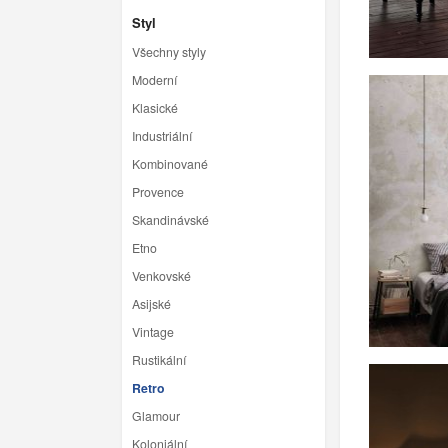
Styl
Všechny styly
Moderní
Klasické
Industriální
Kombinované
Provence
Skandinávské
Etno
Venkovské
Asijské
Vintage
Rustikální
Retro
Glamour
Koloniální