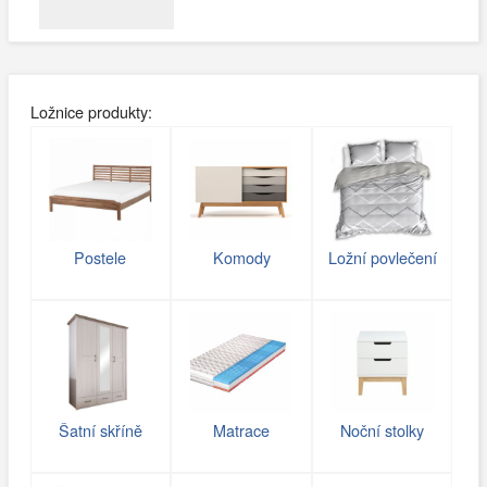
Ložnice produkty:
Postele
Komody
Ložní povlečení
Šatní skříně
Matrace
Noční stolky