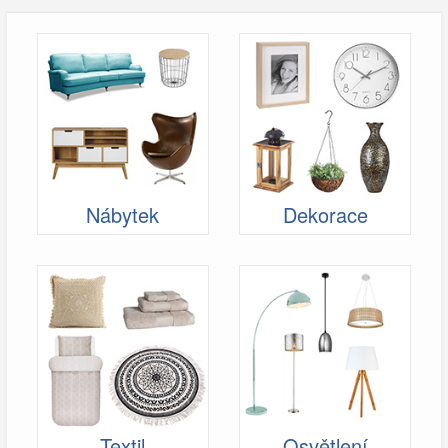
Nábytek
Dekorace
Textil
Osvětlení