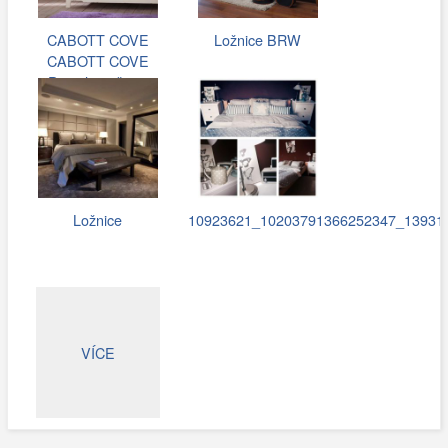
CABOTT COVE
Ložnice BRW
CABOTT COVE
Postel s roštem
140x200 cm
Ložnice
10923621_10203791366252347_13931
VÍCE