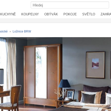
KUCHYNĚ
KOUPELNY
OBÝVÁK
POKOJE
SVĚTLO
ZAHR
asické
›
Ložnice BRW