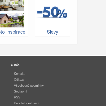
to Inspirace
Slevy
O nás
Kontakt
Odkazy
Všeobecné podmínky
Soukromí
RSS
Kurz fotografování