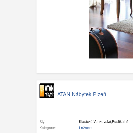
ATAN Nábytek Plzeň
Styl:
Klasické,Venkovské,Rustikální
Kategorie:
Ložnice