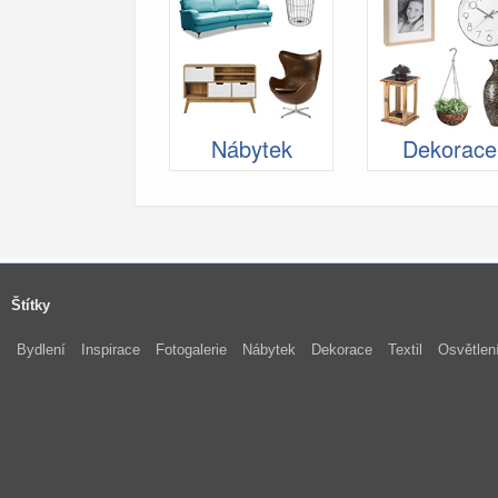
Nábytek
Dekorace
Štítky
Bydlení
Inspirace
Fotogalerie
Nábytek
Dekorace
Textil
Osvětlen