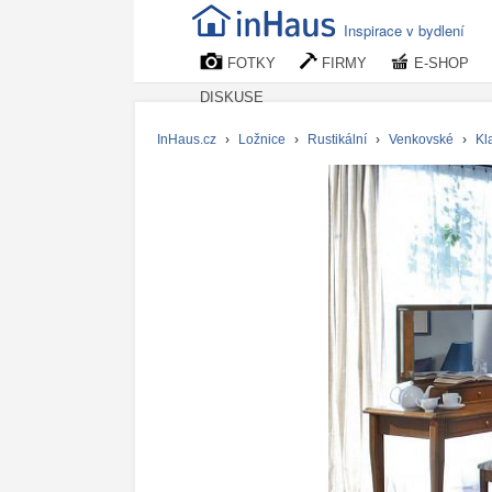
Inspirace v bydlení
FOTKY
FIRMY
E-SHOP
DISKUSE
InHaus.cz
›
Ložnice
›
Rustikální
›
Venkovské
›
Kl