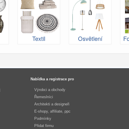
Textil
Osvětlení
Fo
Nabídka a registrace pro
Výrobci a obchody
í
Řemeslníci
Architekti a designeři
E-shopy, affiliate, ppc
Podmínky
Přidat firmu