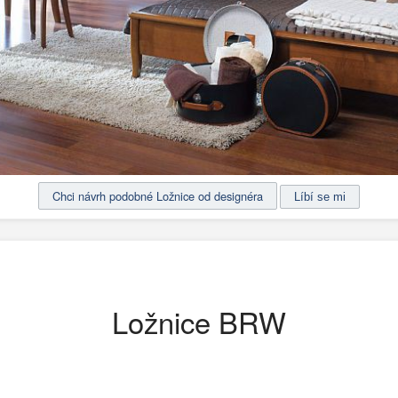
Chci návrh podobné Ložnice od designéra
Ložnice BRW