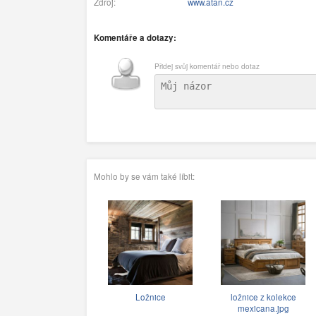
Zdroj:
www.atan.cz
Komentáře a dotazy:
Přidej svůj komentář nebo dotaz
Mohlo by se vám také líbit:
Ložnice
ložnice z kolekce
mexicana.jpg