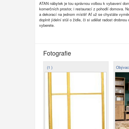
ATAN nábytek je tou správnou volbou k vybavení dom
komerčních prostor, i restaurací z pohodlí domova. N
a dekorací na jednom místě! Ať už se chystáte vyměn
doplnit jídelní stůl o židle, či si udělat radost drobnou 
vyberete.
Fotografie
(1 )
Obývací