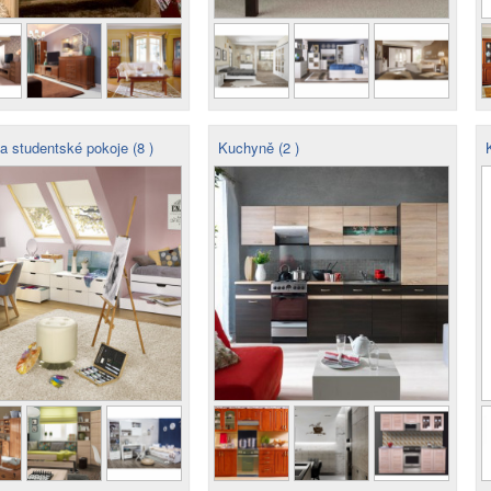
 studentské pokoje (8 )
Kuchyně (2 )
K