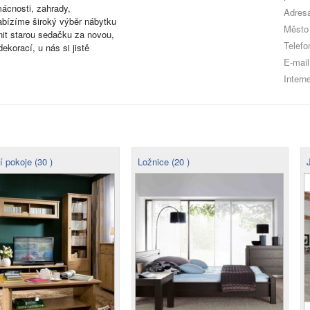
ácnosti, zahrady,
Adres
abízíme široký výběr nábytku
Město
it starou sedačku za novou,
Telefo
dekorací, u nás si jistě
E-mail
Interne
 pokoje (30 )
Ložnice (20 )
J