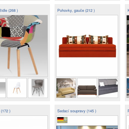
židle (268 )
Pohovky, gauče (212 )
K
(172 )
Sedací soupravy (145 )
P