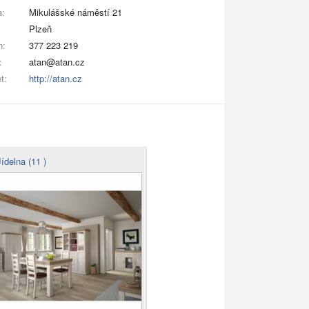
a:
Mikulášské náměstí 21
Plzeň
n:
377 223 219
:
atan@atan.cz
t:
http://atan.cz
ídelna (11 )