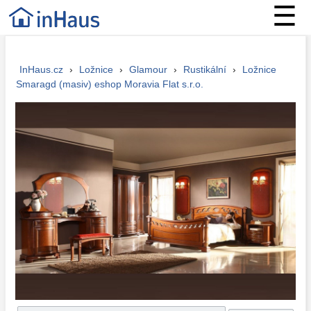
☰
InHaus.cz
›
Ložnice
›
Glamour
›
Rustikální
›
Ložnice
Smaragd (masiv) eshop Moravia Flat s.r.o.