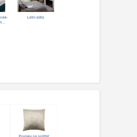
anek-
Letní sídlo
tri…
Povlaky na polštář