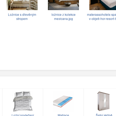
Ložnice s dřevěným
ložnice z kolekce
materassohotels-sp
stropem
mexicana.jpg
v-objeti-hor-resort-
Ložní povlečení
Matrace
Šatní skříně