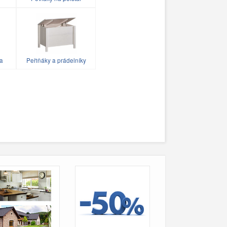
ka
Peřiňáky a prádelníky