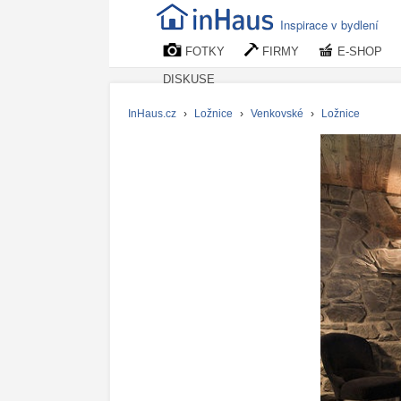
Inspirace v bydlení
FOTKY
FIRMY
E-SHOP
DISKUSE
InHaus.cz
›
Ložnice
›
Venkovské
›
Ložnice