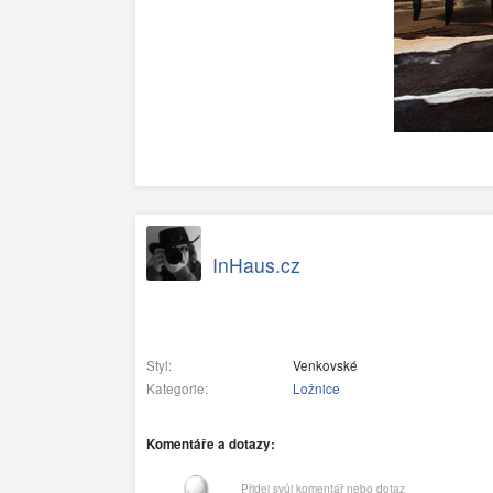
InHaus.cz
Styl:
Venkovské
Kategorie:
Ložnice
Komentáře a dotazy:
Přidej svůj komentář nebo dotaz