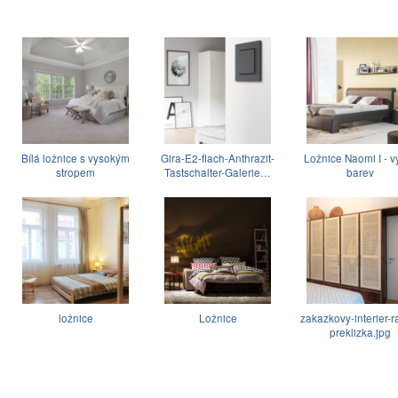
Bílá ložnice s vysokým
Gira-E2-flach-Anthrazit-
Ložnice Naomi I - v
stropem
Tastschalter-Galerie…
barev
ložnice
Ložnice
zakazkovy-interier-r
preklizka.jpg