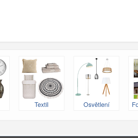
Textil
Osvětlení
Fo