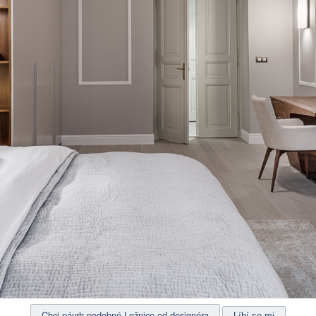
Chci návrh podobné Ložnice od designéra