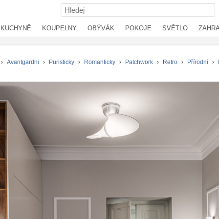
KUCHYNĚ
KOUPELNY
OBÝVÁK
POKOJE
SVĚTLO
ZAHR
›
Avantgardni
›
Puristicky
›
Romanticky
›
Patchwork
›
Retro
›
Přírodní
›