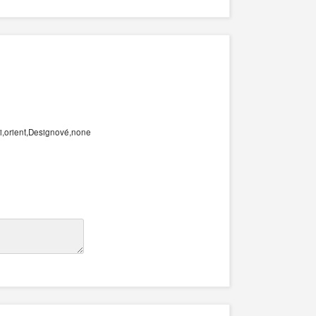
ni,orient,Designové,none