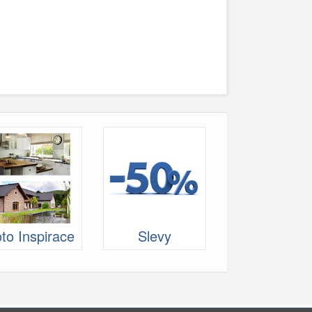
to Inspirace
Slevy