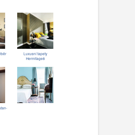
ýběr
Luxusní tapety
Hermitage8
atan-