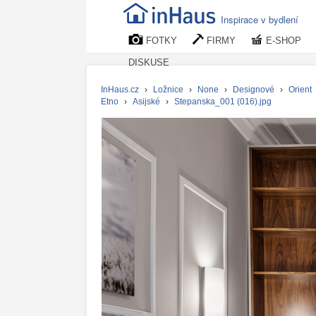
Inspirace v bydlení
FOTKY
FIRMY
E-SHOP
DISKUSE
InHaus.cz
›
Ložnice
›
None
›
Designové
›
Orient
Etno
›
Asijské
›
Stepanska_001 (016).jpg