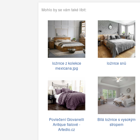
Mohlo by se vám také líbit:
ložnice z kolekce
ložnice snů
mexicana.jpg
Povlečení Giovanelli
Bílá ložnice s vysokým
Antique fialové -
stropem
Artedio.cz