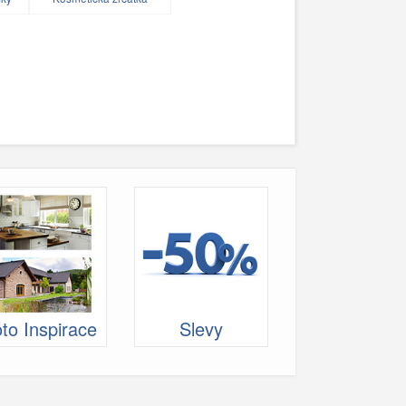
to Inspirace
Slevy