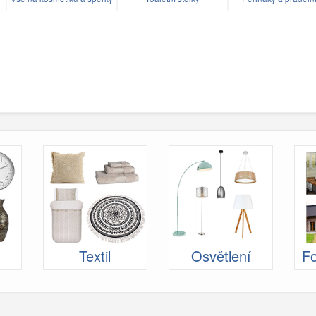
Textil
Osvětlení
Fo