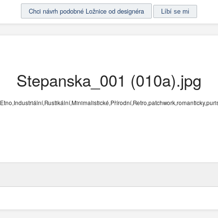
Chci návrh podobné Ložnice od designéra
Stepanska_001 (010a).jpg
,Industriální,Rustikální,Minimalistické,Přírodní,Retro,patchwork,romanticky,puri