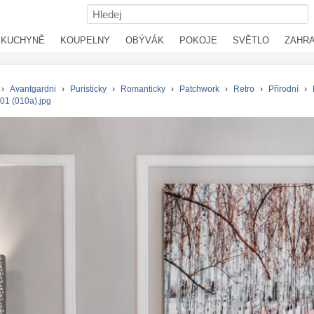
KUCHYNĚ
KOUPELNY
OBÝVÁK
POKOJE
SVĚTLO
ZAHR
›
Avantgardni
›
Puristicky
›
Romanticky
›
Patchwork
›
Retro
›
Přírodní
›
01 (010a).jpg