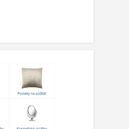
Povlaky na polštář
íky
Kosmetická zrcátka