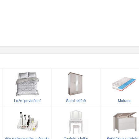
Ložní povlečení
Šatní skříně
Matrace
Vše na kosmetiku a šperky
Toaletní stolky
Peřiňáky a prádeln