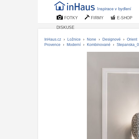
Inspirace v bydlení
FOTKY
FIRMY
E-SHOP
DISKUSE
InHaus.cz
›
Ložnice
›
None
›
Designové
›
Orient
Provence
›
Moderní
›
Kombinované
›
Stepanska_0