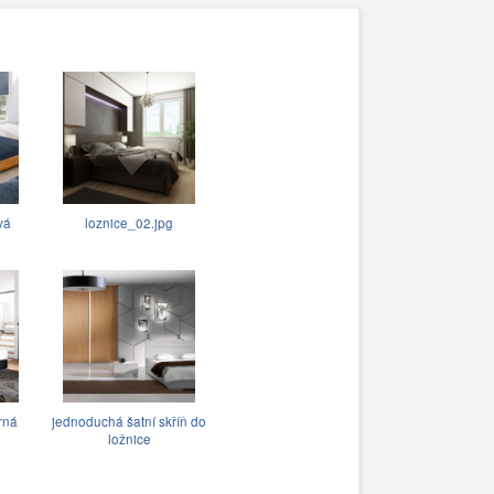
vá
loznice_02.jpg
erná
jednoduchá šatní skříň do
ložnice