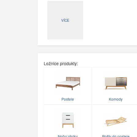
VÍCE
Ložnice produkty:
Postele
Komody
Noční stolky
Rošty do postele