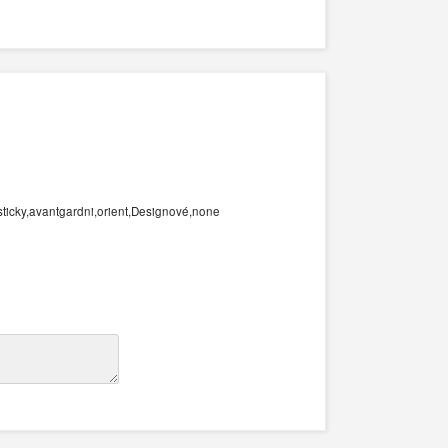
sticky,avantgardni,orient,Designové,none