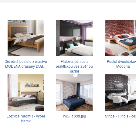
Dřevěná postele z masivu
Fialová ložnice s
Postel dvoulůžko
MODENA drásaný DUB…
praktickou vestavěnou
Mogona
skříní
Ložnice Naomi I - výběr
IMG_1033.jpg
Stripe - Illinois - č
barev