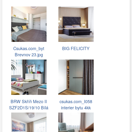
Csukas.com_byt
BIG FELICITY
Brevnov 23.jpg
BRW Skříň Mezo II
csukas.com_I058
SZF2D1S/19/10 Bílá
interier bytu 4kk
078.jpg