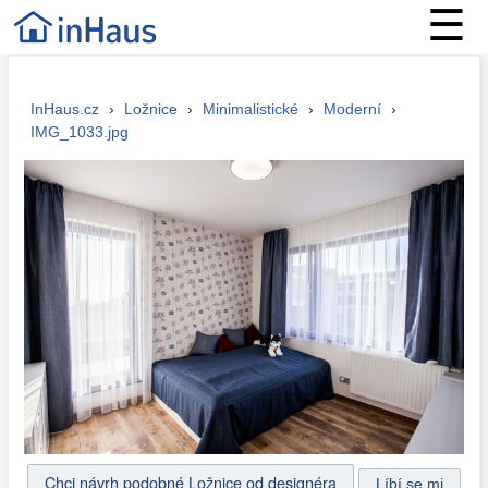
☰
InHaus.cz
›
Ložnice
›
Minimalistické
›
Moderní
›
IMG_1033.jpg
Chci návrh podobné Ložnice od designéra