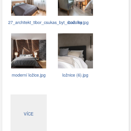
27_architekt_tibor_csukas_byt_stodulky.jpg
Ložnice
moderní ložice.jpg
ložnice (6).jpg
VÍCE