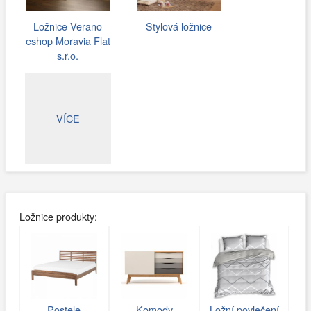
Ložnice Verano
Stylová ložnice
eshop Moravia Flat
s.r.o.
VÍCE
Ložnice produkty:
Postele
Komody
Ložní povlečení