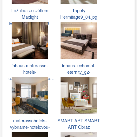
Ložnice se světlem
Tapety
Maxlight
Hermitage9_04.jpg
MOONLIGHT F0076-
04A
inhaus-materasso-
inhaus-lechomat-
hotels-
eternity_g2-
cosmopolitak_prague…
900x600.jpg
materassohotels-
SMART ART SMART
vybirame-hotelovou-
ART Obraz
postel-s…