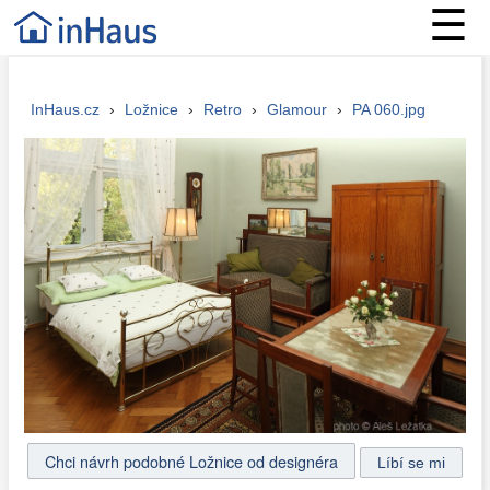
☰
InHaus.cz
›
Ložnice
›
Retro
›
Glamour
›
PA 060.jpg
Chci návrh podobné Ložnice od designéra