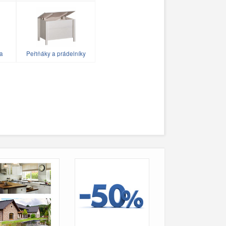
ka
Peřiňáky a prádelníky