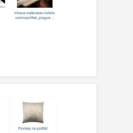
inhaus-materasso-hotels-
cosmopolitak_prague…
Povlaky na polštář