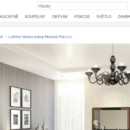
KUCHYNĚ
KOUPELNY
OBÝVÁK
POKOJE
SVĚTLO
ZAHR
ní
›
Ložnice Verano eshop Moravia Flat s.r.o.