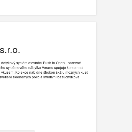
.r.o.
- dotykový systém otevírání Push to Open - barevné
usního systémového nábytku Verano spojuje kombinaci
ím vkusem. Kolekce nabídne širokou škálu možných kusů
větlení skleněných polic a intuitivní bezúchytkové