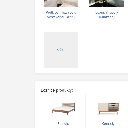
Podkrovní ložnice s
Luxusní tapety
vestavěnou skříní
Hermitage8
VÍCE
Ložnice produkty:
Postele
Komody