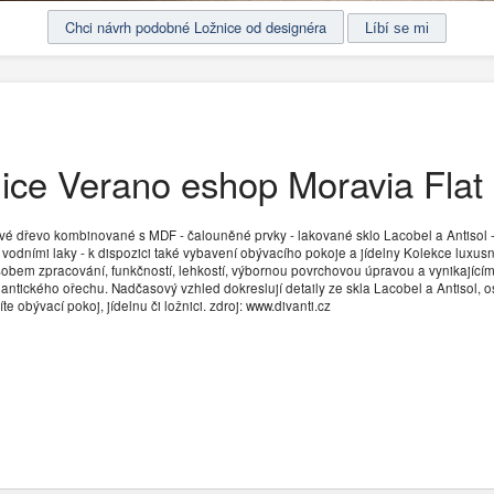
Chci návrh podobné Ložnice od designéra
ice Verano eshop Moravia Flat s
vé dřevo kombinované s MDF - čalouněné prvky - lakované sklo Lacobel a Antisol 
 vodními laky - k dispozici také vybavení obývacího pokoje a jídelny Kolekce lux
obem zpracování, funkčností, lehkostí, výbornou povrchovou úpravou a vynikajíc
tického ořechu. Nadčasový vzhled dokreslují detaily ze skla Lacobel a Antisol, os
 obývací pokoj, jídelnu či ložnici. zdroj: www.divanti.cz