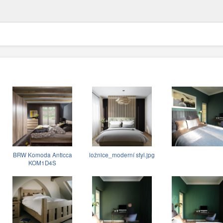
BRW Komoda Anticca
ložnice_moderní styl.jpg
KOM1D4S