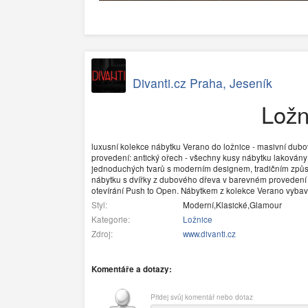
Divanti.cz Praha, Jeseník
Ložn
luxusní kolekce nábytku Verano do ložnice - masivní dubo
provedení: antický ořech - všechny kusy nábytku lakovány
jednoduchých tvarů s moderním designem, tradičním způs
nábytku s dvířky z dubového dřeva v barevném provedení an
otevírání Push to Open. Nábytkem z kolekce Verano vybavíte
Styl:
Moderní,Klasické,Glamour
Kategorie:
Ložnice
Zdroj:
www.divanti.cz
Komentáře a dotazy:
Přidej svůj komentář nebo dotaz