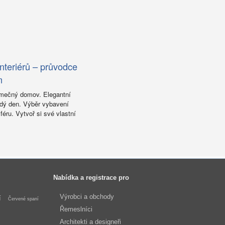
nteriérů – průvodce
m
imečný domov. Elegantní
aždý den. Výběr vybavení
éru. Vytvoř si své vlastní
Nabídka a registrace pro
Výrobci a obchody
í
Červené spaní
Řemeslníci
Architekti a designeři