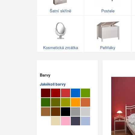
Šatní skříně
Postele
Kosmetická zrcátka
Peřiňáky
Barvy
Jakékoli barvy