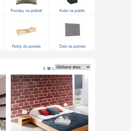
Povlaky na polštář
Koše na prádlo
Rošty do postele
Čela na postele
S
M
L