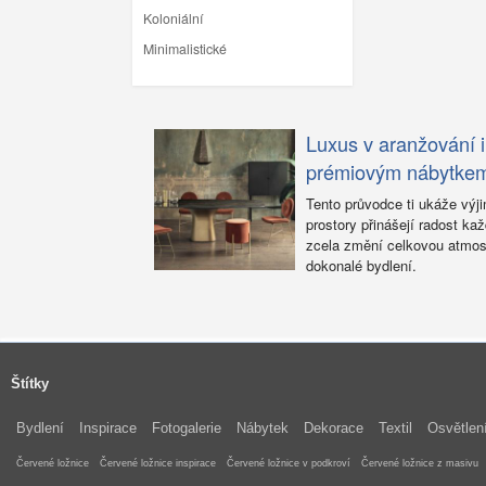
Koloniální
Minimalistické
Luxus v aranžování i
prémiovým nábytke
Tento průvodce ti ukáže výj
prostory přinášejí radost k
zcela změní celkovou atmosf
dokonalé bydlení.
Štítky
Bydlení
Inspirace
Fotogalerie
Nábytek
Dekorace
Textil
Osvětlen
Červené ložnice
Červené ložnice inspirace
Červené ložnice v podkroví
Červené ložnice z masivu