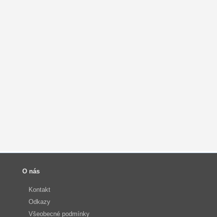
O nás
Kontakt
Odkazy
Všeobecné podmínky