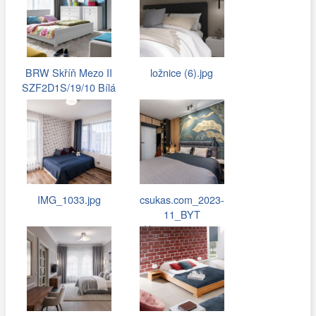
BRW Skříň Mezo II
ložnice (6).jpg
SZF2D1S/19/10 Bílá
IMG_1033.jpg
csukas.com_2023-
11_BYT
Hostivar_054.jpg