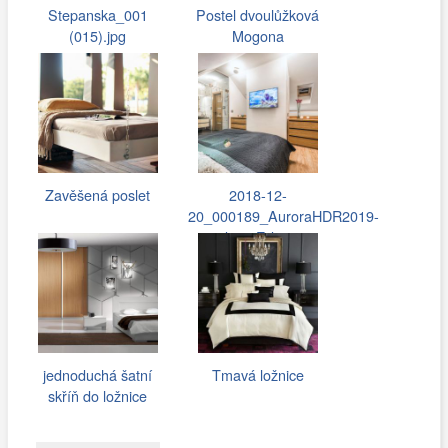
Stepanska_001
Postel dvoulůžková
(015).jpg
Mogona
Zavěšená poslet
2018-12-
20_000189_AuroraHDR2019-
edit_0-Edit.jpg
jednoduchá šatní
Tmavá ložnice
skříň do ložnice