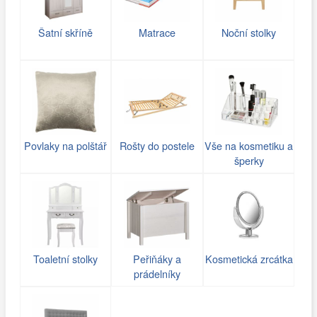
Šatní skříně
Matrace
Noční stolky
Povlaky na polštář
Rošty do postele
Vše na kosmetiku a
šperky
Toaletní stolky
Peřiňáky a
Kosmetická zrcátka
prádelníky