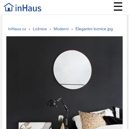
☰
InHaus.cz
›
Ložnice
›
Moderní
›
Elegantni loznice.jpg