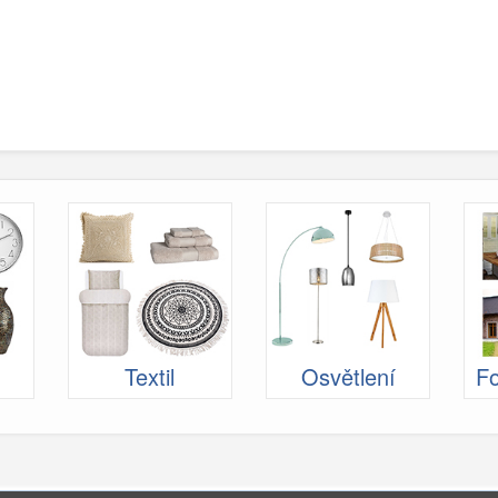
Textil
Osvětlení
Fo