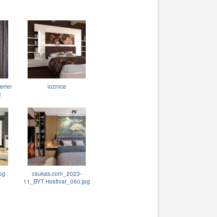
erier
loznice
g
pg
csukas.com_2023-
11_BYT Hostivar_050.jpg