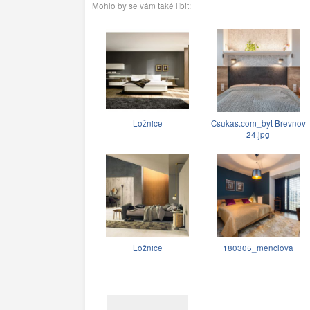
Mohlo by se vám také líbit:
Ložnice
Csukas.com_byt Brevnov
24.jpg
Ložnice
180305_menclova