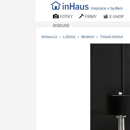
Inspirace v bydlení
FOTKY
FIRMY
E-SHOP
DISKUSE
InHaus.cz
›
Ložnice
›
Moderní
›
Tmavá ložnice