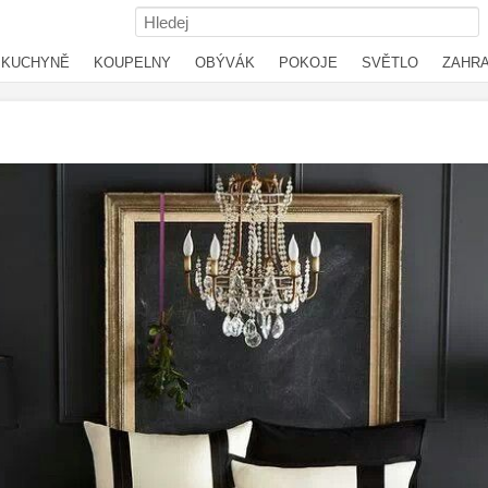
KUCHYNĚ
KOUPELNY
OBÝVÁK
POKOJE
SVĚTLO
ZAHR