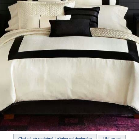
Chci návrh podobné Ložnice od designéra