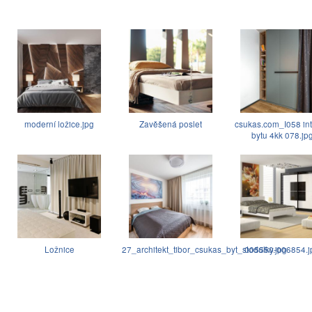
moderní ložice.jpg
Zavěšená poslet
csukas.com_I058 int
bytu 4kk 078.jp
Ložnice
27_architekt_tibor_csukas_byt_stodulky.jpg
005550-006854.j