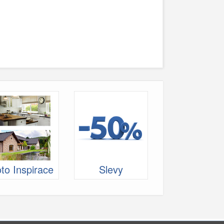
to Inspirace
Slevy