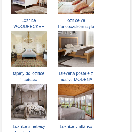
Ložnice
ložnice ve
WOODPECKER
francouzském stylu
Stolní lampa
tapety do ložnice
Dřevěná postele z
inspirace
masivu MODENA
drásaný DUB…
Ložnice s nebesy
Ložnice v altánku