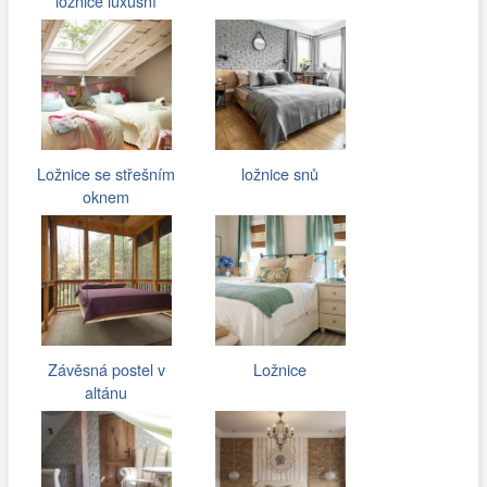
ložnice luxusní
Ložnice se střešním
ložnice snů
oknem
Závěsná postel v
Ložnice
altánu