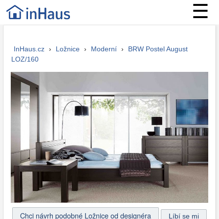
☰
InHaus.cz
›
Ložnice
›
Moderní
›
BRW Postel August
LOZ/160
Chci návrh podobné Ložnice od designéra