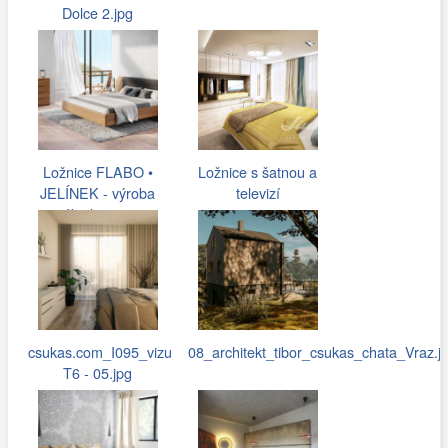
Dolce 2.jpg
Ložnice FLABO •
Ložnice s šatnou a
JELÍNEK - výroba
televizí
nábytku s.r.o.
csukas.com_I095_vizu
08_architekt_tibor_csukas_chata_Vraz.j
T6 - 05.jpg